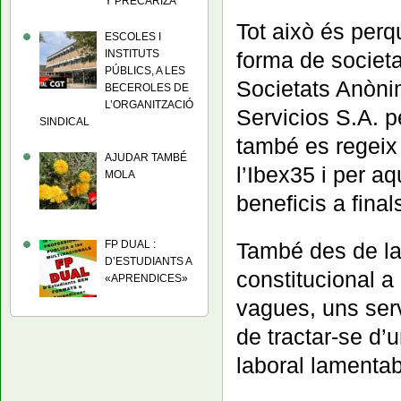
Y PRECARIZA
Tot això és per
ESCOLES I
INSTITUTS
forma de societa
PÚBLICS, A LES
Societats Anònim
BECEROLES DE
L’ORGANITZACIÓ
Servicios S.A. p
SINDICAL
també es regeix 
AJUDAR TAMBÉ
l’Ibex35 i per a
MOLA
beneficis a final
També des de la 
FP DUAL :
D’ESTUDIANTS A
constitucional 
«APRENDICES»
vagues, uns serv
de tractar-se d’
laboral lamentab