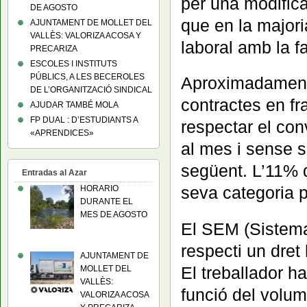
per una modifica
DE AGOSTO
que en la majori
AJUNTAMENT DE MOLLET DEL
VALLÈS: VALORIZA ACOSA Y
laboral amb la fa
PRECARIZA
ESCOLES I INSTITUTS
PÚBLICS, A LES BECEROLES
Aproximadament 
DE L’ORGANITZACIÓ SINDICAL
contractes en fr
AJUDAR TAMBÉ MOLA
FP DUAL : D’ESTUDIANTS A
respectar el con
«APRENDICES»
al mes i sense s
següent. L’11% d
Entradas al Azar
seva categoria p
HORARIO
DURANTE EL
MES DE AGOSTO
El SEM (Sistem
respecti un dret
AJUNTAMENT DE
El treballador h
MOLLET DEL
VALLÈS:
funció del volum
VALORIZA ACOSA