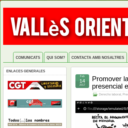
COMUNICATS
QUI SOM?
CONTACTA AMB NOSALTRES
ENLACES GENERALES
Feb
Promover la
14
presencial 
2017
Derecho laboral
,
Pre