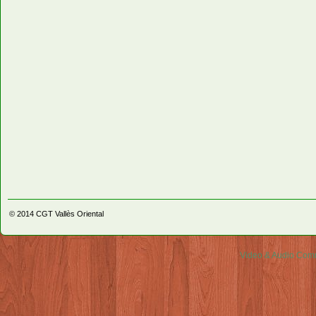
© 2014
CGT Vallès Oriental
Video & Audio Comm