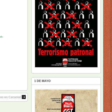
en
1 DE MAYO
les en Cacaolat