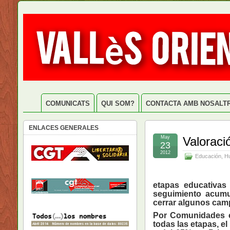
COMUNICATS
QUI SOM?
CONTACTA AMB NOSALT
ENLACES GENERALES
May
Valoraci
23
2012
Educación
,
Hu
etapas educativas
seguimiento acumu
cerrar algunos camp
Por Comunidades c
todas las etapas, e