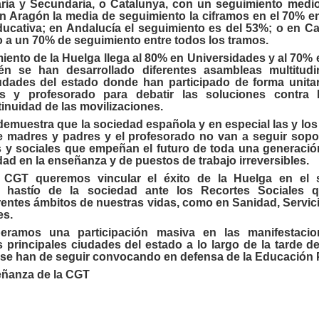
ria y Secundaria, o Catalunya, con un seguimiento medi
n Aragón la media de seguimiento la ciframos en el 70% e
ucativa; en Andalucía el seguimiento es del 53%; o en Cas
 a un 70% de seguimiento entre todos los tramos.
iento de la Huelga llega al 80% en Universidades y al 70% 
én se han desarrollado diferentes asambleas multitudi
udades del estado donde han participado de forma unita
es y profesorado para debatir las soluciones contra 
tinuidad de las movilizaciones.
demuestra que la sociedad española y en especial las y los
e madres y padres y el profesorado no van a seguir sop
s y sociales que empeñan el futuro de toda una generaci
dad en la enseñanza y de puestos de trabajo irreversibles.
CGT queremos vincular el éxito de la Huelga en el s
 hastío de la sociedad ante los Recortes Sociales 
entes ámbitos de nuestras vidas, como en Sanidad, Servic
es.
peramos una participación masiva en las manifestaci
s principales ciudades del estado a lo largo de la tarde d
 se han de seguir convocando en defensa de la Educación 
eñanza de la CGT