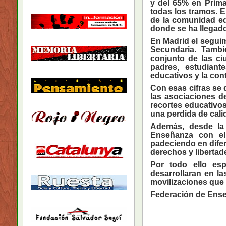
y del 65% en Prima
todas los tramos. E
de la comunidad ed
donde se ha llegado
En Madrid el seguim
Secundaria. Tambi
conjunto de las ci
padres, estudiant
educativos y la con
Con esas cifras se 
las asociaciones d
recortes educativo
una perdida de cali
Además, desde la 
Enseñanza con el
padeciendo en difer
derechos y libertad
Por todo ello es
desarrollaran en la
movilizaciones que
Federación de Ens