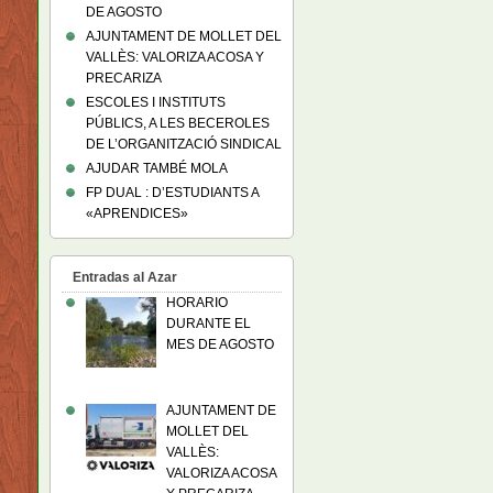
DE AGOSTO
AJUNTAMENT DE MOLLET DEL
VALLÈS: VALORIZA ACOSA Y
PRECARIZA
ESCOLES I INSTITUTS
PÚBLICS, A LES BECEROLES
DE L’ORGANITZACIÓ SINDICAL
AJUDAR TAMBÉ MOLA
FP DUAL : D’ESTUDIANTS A
«APRENDICES»
Entradas al Azar
HORARIO
DURANTE EL
MES DE AGOSTO
AJUNTAMENT DE
MOLLET DEL
VALLÈS:
VALORIZA ACOSA