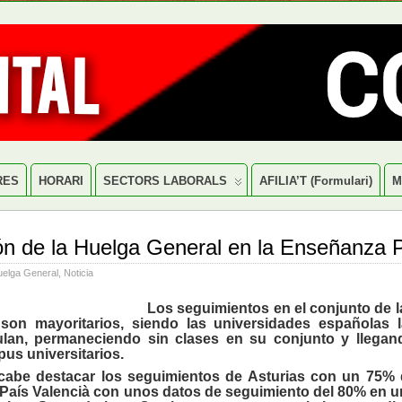
RES
HORARI
SECTORS LABORALS
AFILIA’T (formulari)
M
ón de la Huelga General en la Enseñanza P
elga General
,
Noticia
Los seguimientos en el conjunto de l
 son mayoritarios, siendo las universidades españolas
lan, permaneciendo sin clases en su conjunto y llegan
us universitarios.
abe destacar los seguimientos de Asturias con un 75%
l País Valencià con unos datos de seguimiento del 80% en 