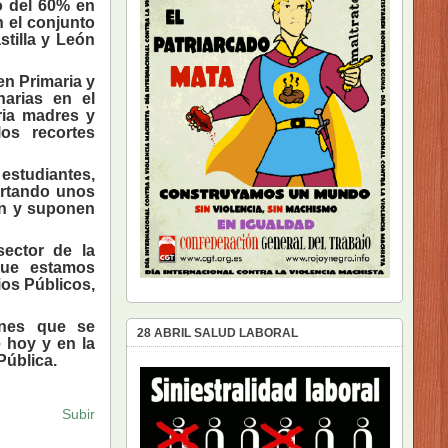
o del 60% en
n el conjunto
tilla y León
en Primaria y
narias en el
ria madres y
los recortes
 estudiantes,
ortando unos
ón y suponen
ector de la
que estamos
ios Públicos,
ones que se
28 ABRIL SALUD LABORAL
e hoy y en la
Pública.
Subir