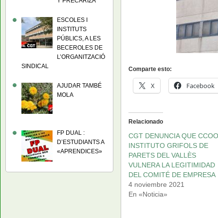
Y PRECARIZA
ESCOLES I
INSTITUTS
PÚBLICS, A LES
BECEROLES DE
L’ORGANITZACIÓ
SINDICAL
Comparte esto:
X
Facebook
AJUDAR TAMBÉ
MOLA
Relacionado
FP DUAL :
CGT DENUNCIA QUE CCOO
D’ESTUDIANTS A
INSTITUTO GRIFOLS DE
«APRENDICES»
PARETS DEL VALLÈS
VULNERA LA LEGITIMIDAD
DEL COMITÉ DE EMPRESA
4 noviembre 2021
En «Noticia»