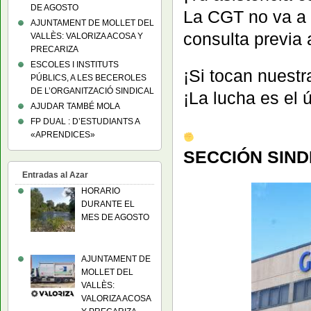
DE AGOSTO
La CGT no va a 
AJUNTAMENT DE MOLLET DEL
consulta previa 
VALLÈS: VALORIZA ACOSA Y
PRECARIZA
ESCOLES I INSTITUTS
¡Si tocan nuestr
PÚBLICS, A LES BECEROLES
DE L’ORGANITZACIÓ SINDICAL
¡La lucha es el 
AJUDAR TAMBÉ MOLA
FP DUAL : D’ESTUDIANTS A
«APRENDICES»
SECCIÓN SIND
Entradas al Azar
HORARIO
DURANTE EL
MES DE AGOSTO
AJUNTAMENT DE
MOLLET DEL
VALLÈS:
VALORIZA ACOSA