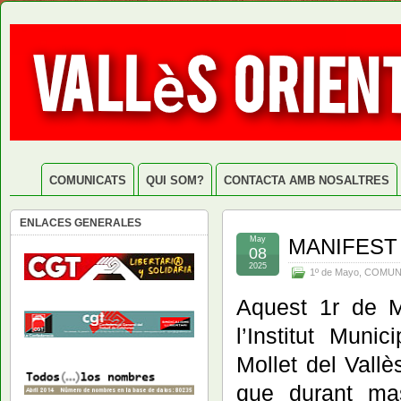
COMUNICATS
QUI SOM?
CONTACTA AMB NOSALTRES
ENLACES GENERALES
May
MANIFEST 1
08
2025
1º de Mayo
,
COMUN
Aquest 1r de M
l’Institut Muni
Mollet del Vallès
que durant ma