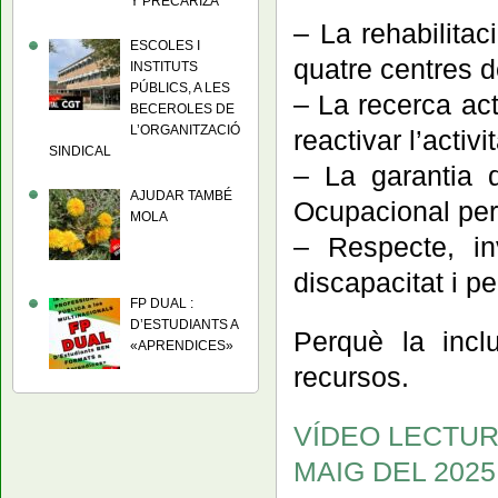
Y PRECARIZA
– La rehabilita
ESCOLES I
quatre centres d
INSTITUTS
PÚBLICS, A LES
– La recerca ac
BECEROLES DE
L’ORGANITZACIÓ
reactivar l’activ
SINDICAL
– La garantia d
AJUDAR TAMBÉ
Ocupacional per 
MOLA
– Respecte, in
discapacitat i p
FP DUAL :
D’ESTUDIANTS A
Perquè la inc
«APRENDICES»
recursos.
VÍDEO LECTURA
MAIG DEL 2025