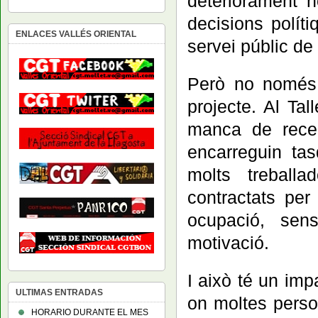
deteriorament n
decisions políti
ENLACES VALLÉS ORIENTAL
servei públic de 
Però no només 
projecte. Al Tal
manca de recer
encarreguin ta
molts treballa
contractats per
ocupació, se
motivació.
I això té un im
ULTIMAS ENTRADAS
on moltes pers
HORARIO DURANTE EL MES