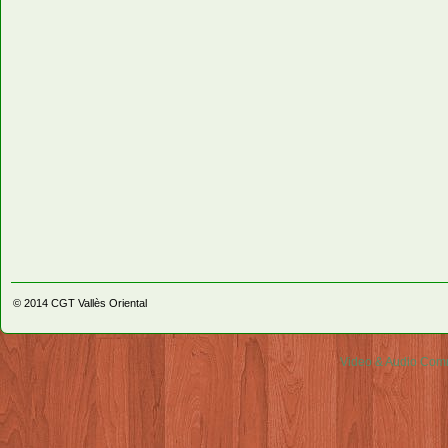
© 2014
CGT Vallès Oriental
Video & Audio Comm