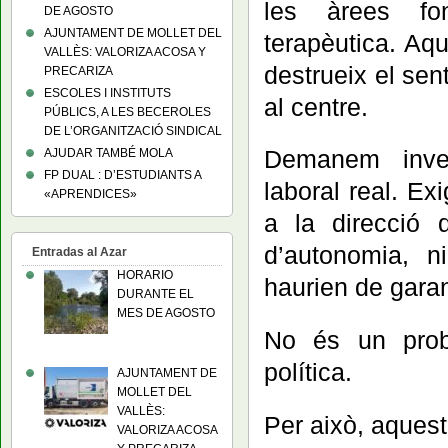
les àrees fon
DE AGOSTO
AJUNTAMENT DE MOLLET DEL
terapèutica. Aq
VALLÈS: VALORIZA ACOSA Y
destrueix el sen
PRECARIZA
ESCOLES I INSTITUTS
al centre.
PÚBLICS, A LES BECEROLES
DE L’ORGANITZACIÓ SINDICAL
Demanem inver
AJUDAR TAMBÉ MOLA
FP DUAL : D’ESTUDIANTS A
laboral real. Ex
«APRENDICES»
a la direcció 
d’autonomia, n
Entradas al Azar
HORARIO
haurien de garan
DURANTE EL
MES DE AGOSTO
No és un prob
política.
AJUNTAMENT DE
MOLLET DEL
VALLÈS:
Per això, aquest
VALORIZA ACOSA