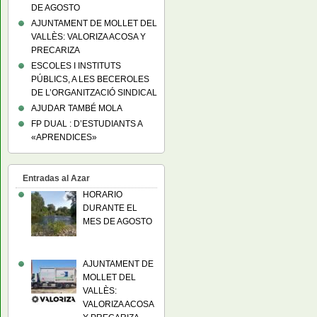
DE AGOSTO
AJUNTAMENT DE MOLLET DEL
VALLÈS: VALORIZA ACOSA Y
PRECARIZA
ESCOLES I INSTITUTS
PÚBLICS, A LES BECEROLES
DE L’ORGANITZACIÓ SINDICAL
AJUDAR TAMBÉ MOLA
FP DUAL : D’ESTUDIANTS A
«APRENDICES»
Entradas al Azar
HORARIO
DURANTE EL
MES DE AGOSTO
AJUNTAMENT DE
MOLLET DEL
VALLÈS:
VALORIZA ACOSA