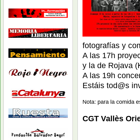
fotografías y co
A las 17h proyec
y la de Rojava (
A las 19h concen
Estáis tod@s in
Nota: para la comida e
CGT Vallès Orie