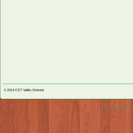
© 2014
CGT Vallès Oriental
Video & Audio Comm