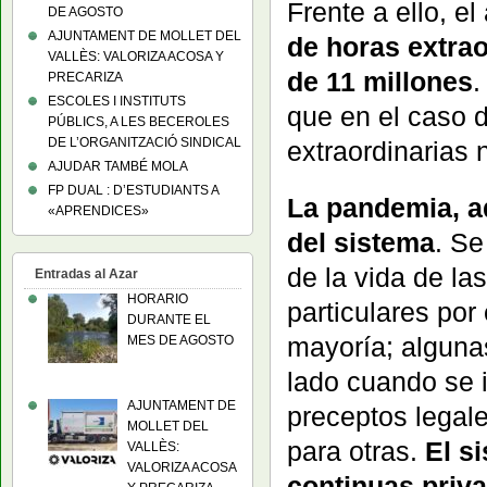
Frente a ello, e
DE AGOSTO
AJUNTAMENT DE MOLLET DEL
de horas extrao
VALLÈS: VALORIZA ACOSA Y
de 11 millones
.
PRECARIZA
ESCOLES I INSTITUTS
que en el caso 
PÚBLICS, A LES BECEROLES
DE L’ORGANITZACIÓ SINDICAL
extraordinarias 
AJUDAR TAMBÉ MOLA
FP DUAL : D’ESTUDIANTS A
La pandemia, a
«APRENDICES»
del sistema
. Se
de la vida de la
Entradas al Azar
HORARIO
particulares po
DURANTE EL
mayoría; alguna
MES DE AGOSTO
lado cuando se 
AJUNTAMENT DE
preceptos legal
MOLLET DEL
para otras.
El s
VALLÈS:
VALORIZA ACOSA
continuas priva