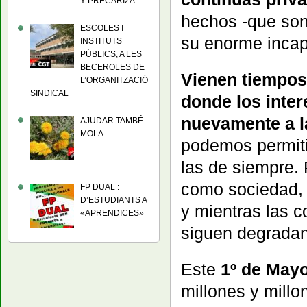
Y PRECARIZA
hechos -que son
ESCOLES I
su enorme incap
INSTITUTS
PÚBLICS, A LES
BECEROLES DE
Vienen tiempos 
L’ORGANITZACIÓ
SINDICAL
donde los inter
nuevamente a l
AJUDAR TAMBÉ
MOLA
podemos permitir
las de siempre. 
como sociedad, 
FP DUAL :
D’ESTUDIANTS A
y mientras las c
«APRENDICES»
siguen degradan
Este
1º de May
millones y millo