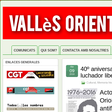
COMUNICATS
QUI SOM?
CONTACTA AMB NOSALTRES
ENLACES GENERALES
Abr
40º anivers
09
luchador lib
2016
Cultural
,
Memoria his
Acto
Orio
anti