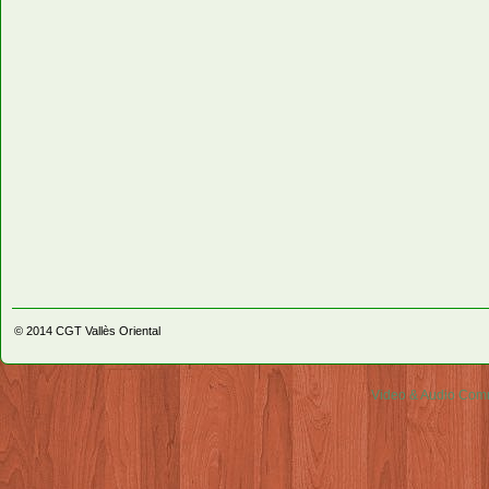
© 2014
CGT Vallès Oriental
Video & Audio Comm