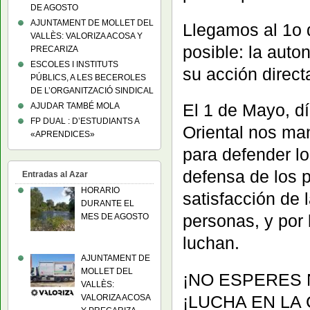
DE AGOSTO
AJUNTAMENT DE MOLLET DEL
Llegamos al 1o
VALLÈS: VALORIZA ACOSA Y
posible: la auto
PRECARIZA
ESCOLES I INSTITUTS
su acción directa
PÚBLICS, A LES BECEROLES
DE L’ORGANITZACIÓ SINDICAL
El 1 de Mayo, dí
AJUDAR TAMBÉ MOLA
FP DUAL : D’ESTUDIANTS A
Oriental nos ma
«APRENDICES»
para defender lo
defensa de los p
Entradas al Azar
HORARIO
satisfacción de 
DURANTE EL
personas, y por 
MES DE AGOSTO
luchan.
AJUNTAMENT DE
MOLLET DEL
¡NO ESPERES 
VALLÈS:
¡LUCHA EN LA
VALORIZA ACOSA