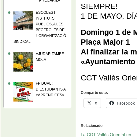
Y PRECARIZA
SIEMPRE!
ESCOLES I
1 DE MAYO, D
INSTITUTS
PÚBLICS, A LES
BECEROLES DE
Domingo 1 de Ma
L’ORGANITZACIÓ
Plaça Major 1
SINDICAL
Al finalizar la 
AJUDAR TAMBÉ
«Ayuntamiento n
MOLA
CGT Vallès Orien
FP DUAL :
D’ESTUDIANTS A
Comparte esto:
«APRENDICES»
X
Facebook
Relacionado
La CGT Vallès Oriental en