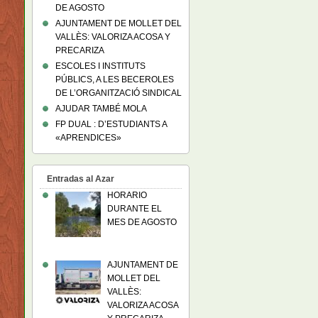
DE AGOSTO
AJUNTAMENT DE MOLLET DEL
VALLÈS: VALORIZA ACOSA Y
PRECARIZA
ESCOLES I INSTITUTS
PÚBLICS, A LES BECEROLES
DE L’ORGANITZACIÓ SINDICAL
AJUDAR TAMBÉ MOLA
FP DUAL : D’ESTUDIANTS A
«APRENDICES»
Entradas al Azar
HORARIO
DURANTE EL
MES DE AGOSTO
AJUNTAMENT DE
MOLLET DEL
VALLÈS:
VALORIZA ACOSA