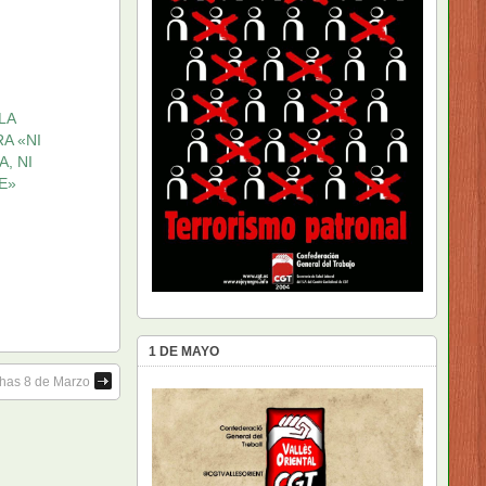
LA
A «NI
A, NI
LE»
1 DE MAYO
chas 8 de Marzo