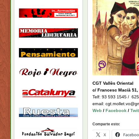
CGT Vallès Oriental
c/ Francesc Macià 51, 
Telf: 93 593 1545 / 62
email: cgt.mollet.vo@g
Web
/
Facebook
/
Twit
Comparte esto:
X
Faceboo