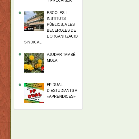
Y PRECARIZA
ESCOLES I
INSTITUTS
PÚBLICS, A LES
BECEROLES DE
L’ORGANITZACIÓ
SINDICAL
AJUDAR TAMBÉ
MOLA
FP DUAL :
D’ESTUDIANTS A
«APRENDICES»