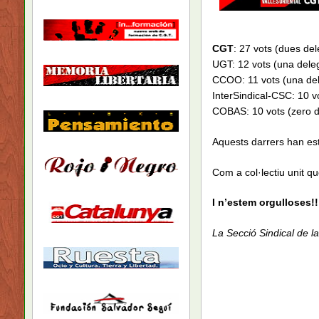
CGT
: 27 vots (dues de
UGT: 12 vots (una dele
CCOO: 11 vots (una de
InterSindical-CSC: 10 v
COBAS: 10 vots (zero 
Aquests darrers han esta
Com a col·lectiu unit qu
I n’estem orgulloses!!
La Secció Sindical de