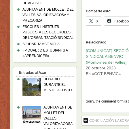
DE AGOSTO
AJUNTAMENT DE MOLLET DEL
Comparte esto:
VALLÈS: VALORIZA ACOSA Y
X
Faceboo
PRECARIZA
ESCOLES I INSTITUTS
PÚBLICS, A LES BECEROLES
DE L’ORGANITZACIÓ SINDICAL
Relacionado
AJUDAR TAMBÉ MOLA
[COMUNICAT] SECCIÓ
FP DUAL : D’ESTUDIANTS A
«APRENDICES»
SINDICAL A BENVIC
(Montornès del Vallès)
20 octubre 2023
Entradas al Azar
En «CGT BENVIC»
HORARIO
DURANTE EL
MES DE AGOSTO
Sorry, the comment form is c
AJUNTAMENT DE
MOLLET DEL
VALLÈS:
CONCILIACIÓN LABORA
VALORIZA ACOSA