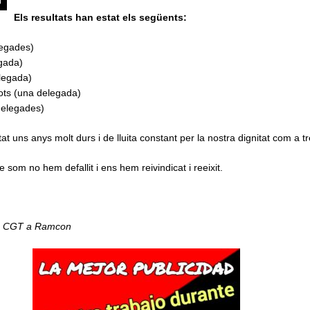
Els resultats han estat els següents:
legades)
gada)
legada)
ots (una delegada)
delegades)
t uns anys molt durs i de lluita constant per la nostra dignitat com a t
e som no hem defallit i ens hem reivindicat i reeixit.
 la CGT a Ramcon