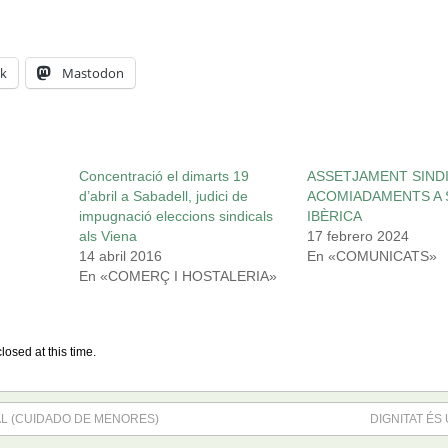
k
Mastodon
Concentració el dimarts 19
ASSETJAMENT SINDI
d’abril a Sabadell, judici de
ACOMIADAMENTS A 
impugnació eleccions sindicals
IBÈRICA
als Viena
17 febrero 2024
14 abril 2016
En «COMUNICATS»
En «COMERÇ I HOSTALERIA»
losed at this time.
L (CUIDADO DE MENORES)
DIGNITAT ÉS