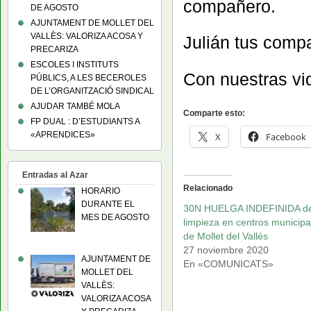
compañero.
DE AGOSTO
AJUNTAMENT DE MOLLET DEL
VALLÈS: VALORIZA ACOSA Y
Julián tus comp
PRECARIZA
ESCOLES I INSTITUTS
Con nuestras v
PÚBLICS, A LES BECEROLES
DE L’ORGANITZACIÓ SINDICAL
AJUDAR TAMBÉ MOLA
Comparte esto:
FP DUAL : D’ESTUDIANTS A
«APRENDICES»
X
Facebook
Entradas al Azar
Relacionado
HORARIO
DURANTE EL
30N HUELGA INDEFINIDA d
MES DE AGOSTO
limpieza en centros municipa
de Mollet del Vallés
27 noviembre 2020
AJUNTAMENT DE
En «COMUNICATS»
MOLLET DEL
VALLÈS:
VALORIZA ACOSA