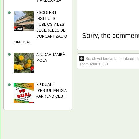
Y PRECARIZA
ESCOLES I
INSTITUTS
PÚBLICS, A LES
BECEROLES DE
Sorry, the comment 
L’ORGANITZACIÓ
SINDICAL
AJUDAR TAMBÉ
Bosch vol tancar la planta de L
MOLA
acomiadar a 360
FP DUAL :
D’ESTUDIANTS A
«APRENDICES»