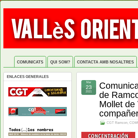
COMUNICATS
QUI SOM?
CONTACTA AMB NOSALTRES
ENLACES GENERALES
Comunica
Mar
23
de Ramco
2021
Mollet de
compañer
CGT Ramcon
,
COM