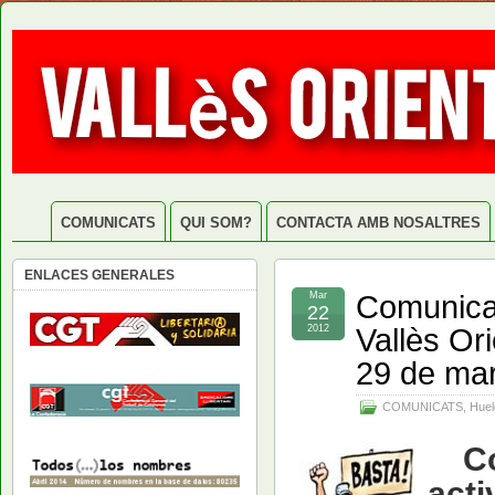
COMUNICATS
QUI SOM?
CONTACTA AMB NOSALTRES
ENLACES GENERALES
Comunicat
Mar
22
Vallès Or
2012
29 de ma
COMUNICATS
,
Huel
C
acti