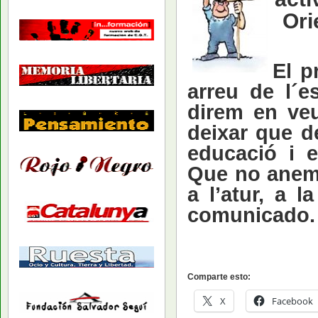
Ori
El p
arreu de l´e
direm en ve
deixar que de
educació i e
Que no anem 
a l’atur, a 
comunicado
.
Comparte esto:
X
Facebook