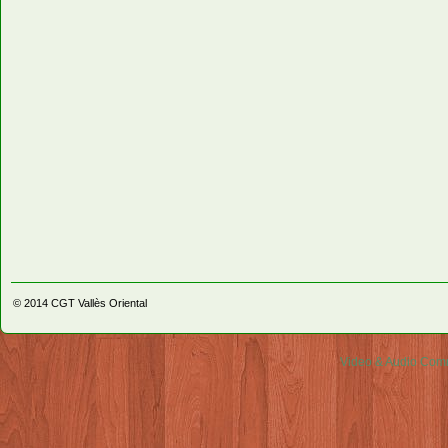
© 2014
CGT Vallès Oriental
Video & Audio Comm