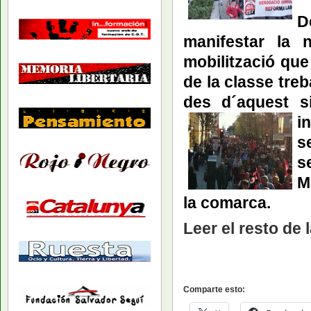
D
manifestar la n
mobilització qu
de la classe treb
des d´aquest s
i
s
s
M
la comarca.
Leer el resto de 
Comparte esto: