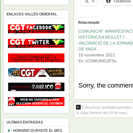
X
Facebook
ENLACES VALLÉS ORIENTAL
Relacionado
COMUNICAT: MANIFESTAC
HISTÒRICA A MOLLET I
VALORACIÓ DE LA JORNAD
DE VAGA
15 noviembre 2012
En «COMUNICATS»
Sorry, the comment 
Comunicat i activitats previstes
la Vaga General del 29 de març
ULTIMAS ENTRADAS
HORARIO DURANTE EL MES