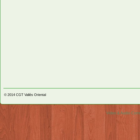
© 2014
CGT Vallès Oriental
Video & Audio Comm