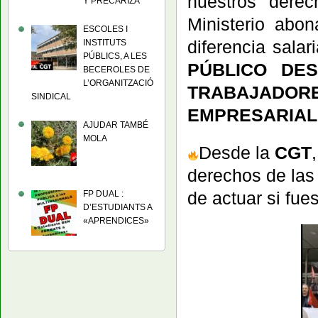
nuestros derec
Y PRECARIZA
Ministerio abo
ESCOLES I
diferencia salar
INSTITUTS
PÚBLICS, A LES
PÚBLICO DE
BECEROLES DE
L’ORGANITZACIÓ
TRABAJADO
SINDICAL
EMPRESARIAL!
AJUDAR TAMBÉ
MOLA
Desde la
CGT
derechos de las
de actuar si fue
FP DUAL :
D’ESTUDIANTS A
«APRENDICES»