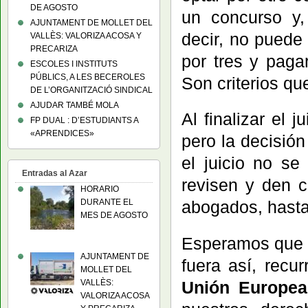
DE AGOSTO
un concurso y,
AJUNTAMENT DE MOLLET DEL
decir, no puede
VALLÈS: VALORIZA ACOSA Y
PRECARIZA
por tres y paga
ESCOLES I INSTITUTS
PÚBLICS, A LES BECEROLES
Son criterios qu
DE L’ORGANITZACIÓ SINDICAL
AJUDAR TAMBÉ MOLA
Al finalizar el
FP DUAL : D’ESTUDIANTS A
«APRENDICES»
pero la decisión
el juicio no s
Entradas al Azar
revisen y den c
HORARIO
DURANTE EL
abogados, hasta 
MES DE AGOSTO
Esperamos que l
AJUNTAMENT DE
fuera así, recu
MOLLET DEL
VALLÈS:
Unión Europea
VALORIZA ACOSA