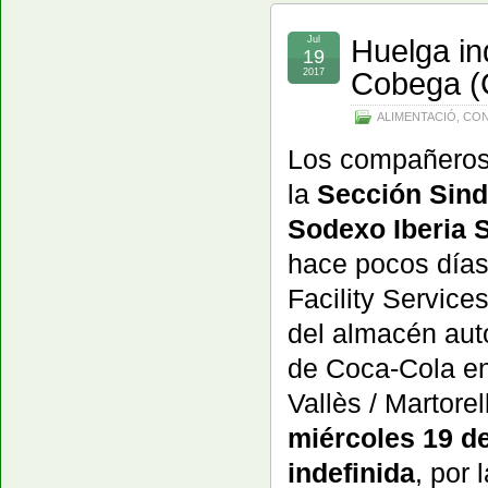
Huelga ind
Jul
19
Cobega (
2017
ALIMENTACIÓ
,
CON
Los compañeros
la
Sección Sind
Sodexo Iberia 
hace pocos día
Facility Service
del almacén aut
de Coca-Cola e
Vallès / Martore
miércoles 19 de
indefinida
, por 