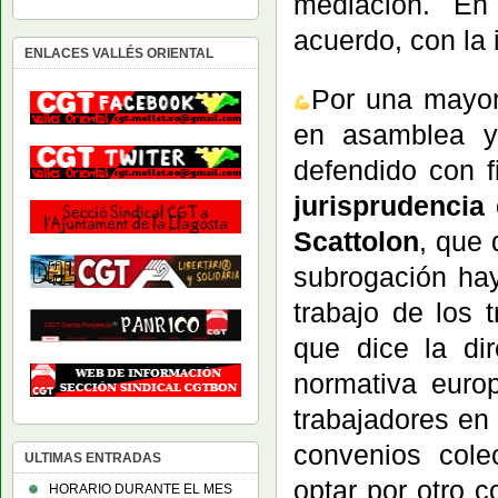
mediación. En 
acuerdo, con la 
ENLACES VALLÉS ORIENTAL
Por una mayor
en asamblea y 
defendido con 
jurisprudencia
Scattolon
, que
subrogación ha
trabajo de los 
que dice la di
normativa euro
trabajadores en
convenios cole
ULTIMAS ENTRADAS
optar por otro 
HORARIO DURANTE EL MES