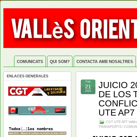
COMUNICATS
QUI SOM?
CONTACTA AMB NOSALTRES
ENLACES GENERALES
JUICIO 
Feb
21
DE LOS
2025
CONFLIC
UTE AP7
CGT UTE AP7 Vallés
TRANSPORTS I COMUN