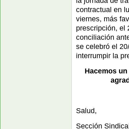
la jornada de tr
contractual en l
viernes, más fav
prescripción, e
conciliación ant
se celebró el 20
interrumpir la pr
Hacemos un 
agra
Salud,
Sección Sindic