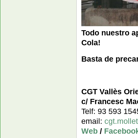
Todo nuestro a
Cola!
Basta de precar
CGT Vallès Orie
c/ Francesc Mac
Telf: 93 593 15
email:
cgt.moll
Web
/
Faceboo