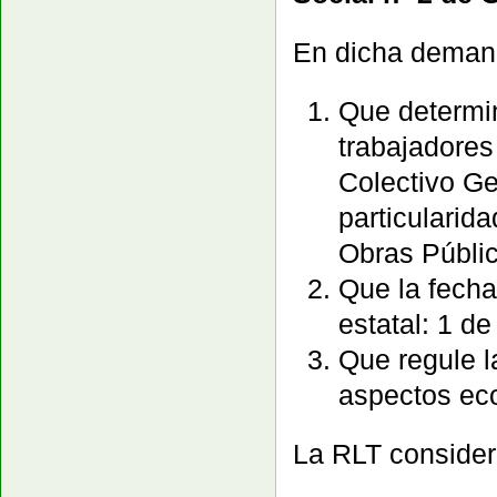
En dicha demanda
Que determin
trabajadores
Colectivo Ge
particularid
Obras Públi
Que la fecha
estatal: 1 d
Que regule l
aspectos eco
La RLT conside