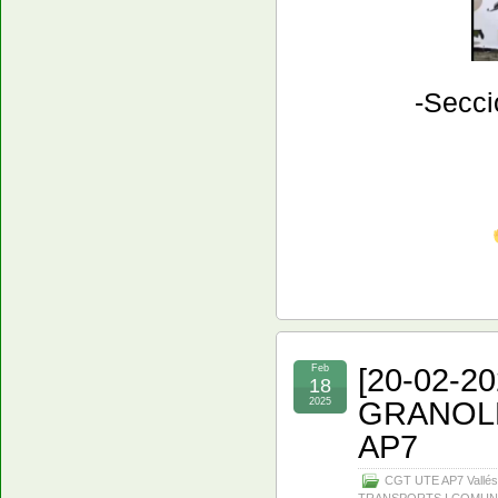
​-Secc
[20-02-
Feb
18
GRANOL
2025
AP7
CGT UTE AP7 Vallés
TRANSPORTS I COMUN