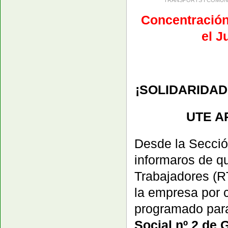
Concentración 
el J
¡SOLIDARIDA
UTE AP
Desde la Secci
informaros de q
Trabajadores (R
la empresa por c
programado pa
Social nº 2 de 