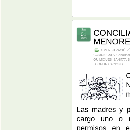
CONCILI
Sep
01
MENORE
2023
ADMINISTRACIÓ P
COMUNICATS
,
Conciliac
QUÍMIQUES
,
SANITAT
,
S
I COMUNICACIONS
C
N
m
Las madres y p
cargo uno o m
permisos en e