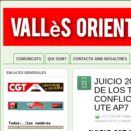
COMUNICATS
QUI SOM?
CONTACTA AMB NOSALTRES
ENLACES GENERALES
JUICIO 
Feb
21
DE LOS
2025
CONFLIC
UTE AP7
CGT UTE AP7 Vallés
TRANSPORTS I COMUN