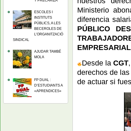
nuestros derec
Y PRECARIZA
Ministerio abo
ESCOLES I
diferencia salar
INSTITUTS
PÚBLICS, A LES
PÚBLICO DE
BECEROLES DE
L’ORGANITZACIÓ
TRABAJADO
SINDICAL
EMPRESARIAL!
AJUDAR TAMBÉ
MOLA
Desde la
CGT
derechos de las
de actuar si fue
FP DUAL :
D’ESTUDIANTS A
«APRENDICES»