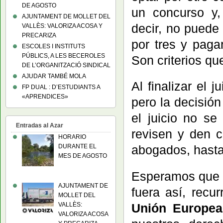
DE AGOSTO
un concurso y,
AJUNTAMENT DE MOLLET DEL
decir, no puede
VALLÈS: VALORIZA ACOSA Y
PRECARIZA
por tres y paga
ESCOLES I INSTITUTS
PÚBLICS, A LES BECEROLES
Son criterios qu
DE L’ORGANITZACIÓ SINDICAL
AJUDAR TAMBÉ MOLA
Al finalizar el
FP DUAL : D’ESTUDIANTS A
«APRENDICES»
pero la decisión
el juicio no s
Entradas al Azar
revisen y den c
HORARIO
DURANTE EL
abogados, hasta 
MES DE AGOSTO
Esperamos que l
AJUNTAMENT DE
fuera así, recu
MOLLET DEL
VALLÈS:
Unión Europea
VALORIZA ACOSA