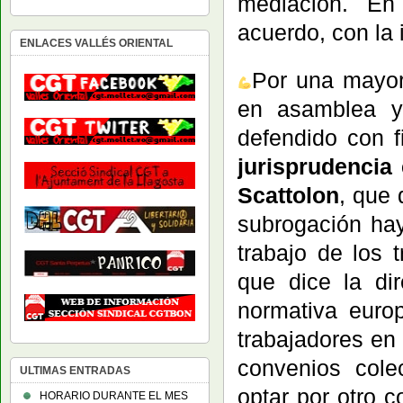
mediación. En 
acuerdo, con la 
ENLACES VALLÉS ORIENTAL
Por una mayor
en asamblea y 
defendido con 
jurisprudencia
Scattolon
, que
subrogación ha
trabajo de los 
que dice la di
normativa euro
trabajadores en
convenios cole
ULTIMAS ENTRADAS
optar por otro 
HORARIO DURANTE EL MES