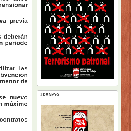
mensionar
va previa
s deberán
un periodo
lizar las
ubvención
 menor de
1 DE MAYO
ese nuevo
 un máximo
contratos