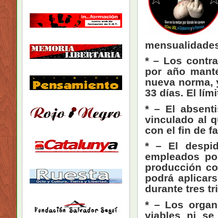
mensualidades
* – Los contr
por año mante
nueva norma, y
33 días. El lí
* – El absenti
vinculado al q
con el fin de fa
* – El despi
empleados por
producción co
podrá aplicar
durante tres t
* – Los organ
viables ni s