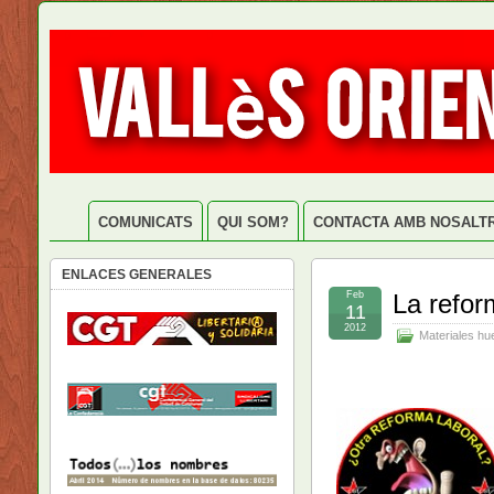
COMUNICATS
QUI SOM?
CONTACTA AMB NOSALT
ENLACES GENERALES
Feb
La refor
11
2012
Materiales hu