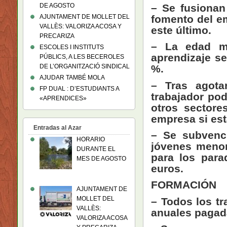
– Se fusionan 
DE AGOSTO
fomento del em
AJUNTAMENT DE MOLLET DEL
VALLÈS: VALORIZA ACOSA Y
este último.
PRECARIZA
– La edad má
ESCOLES I INSTITUTS
aprendizaje se
PÚBLICS, A LES BECEROLES
DE L’ORGANITZACIÓ SINDICAL
%.
AJUDAR TAMBÉ MOLA
– Tras agota
FP DUAL : D’ESTUDIANTS A
trabajador pod
«APRENDICES»
otros sectore
empresa si est
Entradas al Azar
– Se subvenci
HORARIO
jóvenes menor
DURANTE EL
para los para
MES DE AGOSTO
euros.
FORMACIÓN
AJUNTAMENT DE
MOLLET DEL
– Todos los t
VALLÈS:
anuales pagada
VALORIZA ACOSA