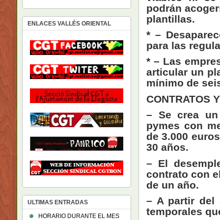
podrán acoger
plantillas.
ENLACES VALLÉS ORIENTAL
* – Desaparece
para las regul
* – Las empre
articular un p
mínimo de sei
CONTRATOS Y
– Se crea un 
pymes con me
de 3.000 euros
30 años.
– El desempl
contrato con e
de un año.
– A partir de
ULTIMAS ENTRADAS
temporales qu
HORARIO DURANTE EL MES