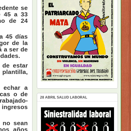
edente se
e 45 a 33
mo de 24
a 45 días
gor de la
á a ser de
idades.
 de estar
plantilla,
s echar a
icas o de
28 ABRIL SALUD LABORAL
rabajado-
 ingresos
e no sean
imos años