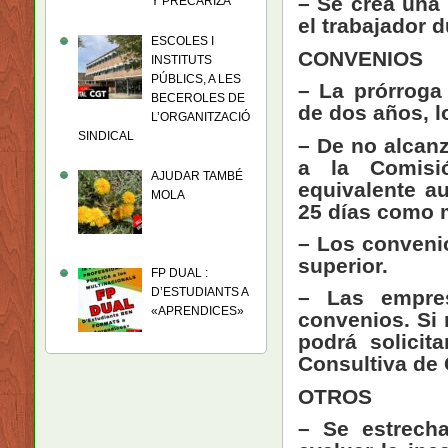
– Se crea una 
Y PRECARIZA
el trabajador d
ESCOLES I
CONVENIOS
INSTITUTS
PÚBLICS, A LES
– La prórroga
BECEROLES DE
de dos años, lo
L’ORGANITZACIÓ
SINDICAL
– De no alcanz
a la Comisi
AJUDAR TAMBÉ
equivalente a
MOLA
25 días como 
– Los conveni
superior.
FP DUAL :
D’ESTUDIANTS A
– Las empres
«APRENDICES»
convenios. Si 
podrá solicit
Consultiva de 
OTROS
– Se estrech