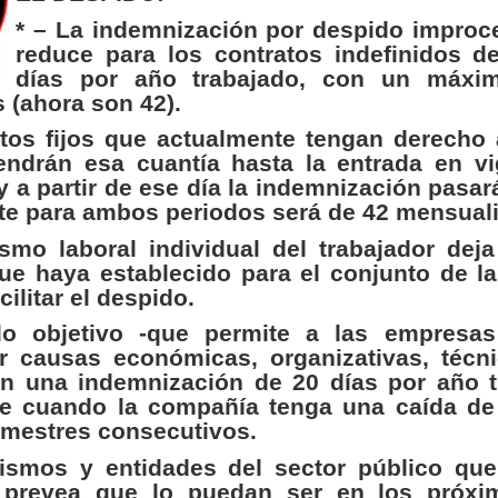
* – La indemnización por despido improc
reduce para los contratos indefinidos d
días por año trabajado, con un máxi
 (ahora son 42).
atos fijos que actualmente tengan derecho 
ndrán esa cuantía hasta la entrada en vi
 a partir de ese día la indemnización pasar
mite para ambos periodos será de 42 mensual
smo laboral individual del trabajador deja
ue haya establecido para el conjunto de la 
cilitar el despido.
do objetivo -que permite a las empresa
 causas económicas, organizativas, técn
n una indemnización de 20 días por año t
se cuando la compañía tenga una caída de
rimestres consecutivos.
ismos y entidades del sector público qu
e prevea que lo puedan ser en los próx