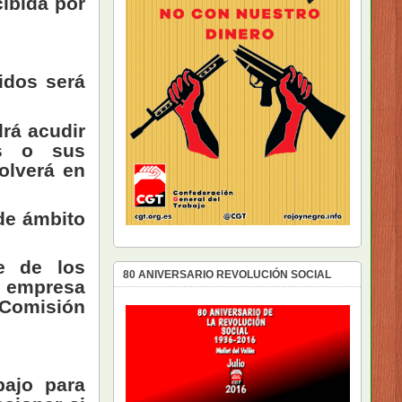
cibida por
idos será
drá acudir
os o sus
olverá en
de ámbito
e de los
80 ANIVERSARIO REVOLUCIÓN SOCIAL
a empresa
 Comisión
bajo para