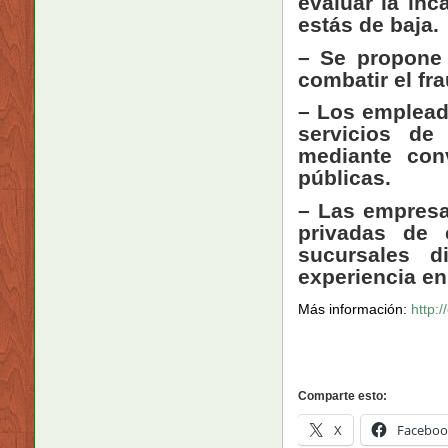
evaluar la inc
estás de baja.
– Se propone 
combatir el fr
– Los empleado
servicios de
mediante con
públicas.
– Las empresa
privadas de 
sucursales d
experiencia en
Más información:
http:/
Comparte esto:
X
Faceboo