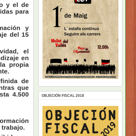
o y el de
idas para
mación y
je del 15
idad, el
ndizaje en
la propia
te.
finida de
ntras que
sta 4.500
OBJECIÓN FISCAL 2018
formación
trabajo.