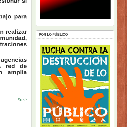
esionar si
bajo para
 realizar
POR LO PÚBLICO
munidad,
traciones
 agencias
a red de
on amplia
Subir