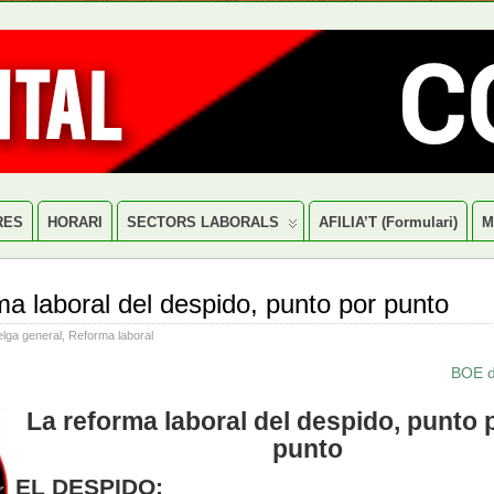
RES
HORARI
SECTORS LABORALS
AFILIA’T (formulari)
M
ma laboral del despido, punto por punto
elga general
,
Reforma laboral
BOE d
La reforma laboral del despido, punto 
punto
EL DESPIDO: