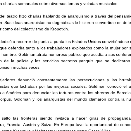
cía charlas semanales sobre diversos temas y veladas musicales.
del teatro hizo charlas hablando de anarquismo a través del pensamie
. Sus ideas anarquistas no dogmáticas le hicieron convertirse en defe
er como del colectivismo de Kropotkin.
 dedicó a recorrer de punta a punta los Estados Unidos convirtiéndose
e que defendía tanto a los trabajadores explotados como la mujer por 
l hombre. Goldman atraía numeroso público que acudía a sus conferen
o de la policía y los servicios secretos yanquis que se dedicaron 
 prisión muchas veces.
bajadores denunció constantemente las persecuciones y las brutal
uistas que luchaban por las mejoras sociales. Goldman conoció el a
 a América para denunciar las torturas contra los obreros de Barcel
orpus. Goldman y los anarquistas del mundo clamaron contra la nue
altó las fronteras siendo invitada a hacer giras de propagand
rra, Francia, Austria y Suiza. En Europa tuvo la oportunidad de cono
o como Kropotkin y Malatesta y escritores como Oscar Wilde.