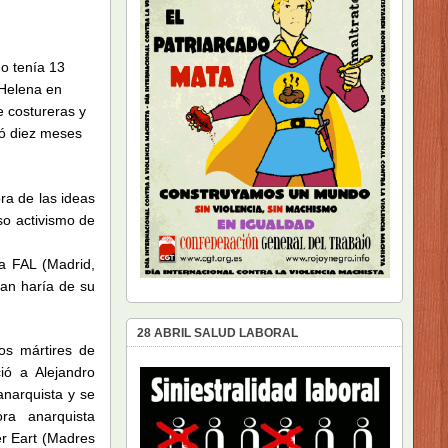
do tenía 13
 Helena en
 costureras y
ró diez meses
ra de las ideas
so activismo de
a FAL (Madrid,
an haría de su
28 ABRIL SALUD LABORAL
os mártires de
ió a Alejandro
anarquista y se
ra anarquista
er Eart (Madres