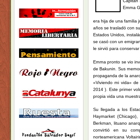
Capitán 
Emma Go
era hija de una familia
años se trasladó con s
Estados Unidos, instal
se casó con un emigran
le sirvió para conserva
Emma pronto se vio inv
de Bakunin. Sus memori
propaganda de la anarq
«Viviendo mi vida» de
2014 ). Este primer v
propia vida una muestra
Su llegada a los Estad
Haymarket (Chicago),
Berkman, lituano anarq
convirtió en su com
norteamericana Voltairi