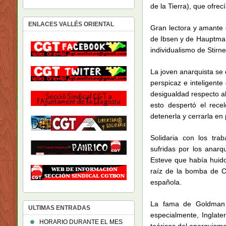
de la Tierra), que ofre
ENLACES VALLÉS ORIENTAL
Gran lectora y amante 
de Ibsen y de Hauptman
individualismo de Stirn
La joven anarquista se
perspicaz e inteligent
desigualdad respecto a
esto despertó el recel
detenerla y cerrarla en
Solidaria con los tra
sufridas por los anarq
Esteve que había huido
raíz de la bomba de C
española.
La fama de Goldman s
ULTIMAS ENTRADAS
especialmente, Inglate
HORARIO DURANTE EL MES
teóricos del anarquism