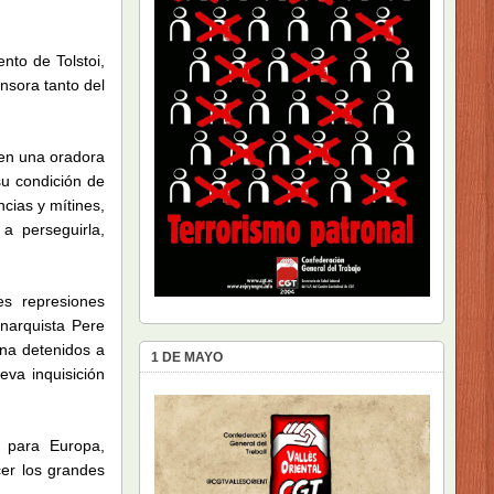
nto de Tolstoi,
nsora tanto del
 en una oradora
su condición de
cias y mítines,
a perseguirla,
es represiones
narquista Pere
ona detenidos a
1 DE MAYO
va inquisición
a para Europa,
cer los grandes