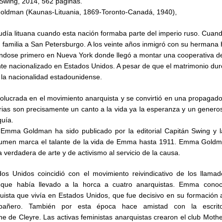
Swing, 2014, 562 páginas.
ldman (Kaunas-Lituania, 1869-Toronto-Canadá, 1940),
 judía lituana cuando esta nación formaba parte del imperio ruso. Cuan
u familia a San Petersburgo. A los veinte años inmigró con su hermana
ándose primero en Nueva York donde llegó a montar una cooperativa de
te nacionalizado en Estados Unidos. A pesar de que el matrimonio du
r la nacionalidad estadounidense.
olucrada en el movimiento anarquista y se convirtió en una propagado
as son precisamente un canto a la vida ya la esperanza y un genero
uía.
 Emma Goldman ha sido publicado por la editorial Capitán Swing y l
olumen marca el talante de la vida de Emma hasta 1911. Emma Goldm
 verdadera de arte y de activismo al servicio de la causa.
os Unidos coincidió con el movimiento reivindicativo de los llamad
 que había llevado a la horca a cuatro anarquistas. Emma conoc
uista que vivía en Estados Unidos, que fue decisivo en su formación 
pañero. También por esta época hace amistad con la escrito
ne de Cleyre. Las activas feministas anarquistas crearon el club Moth