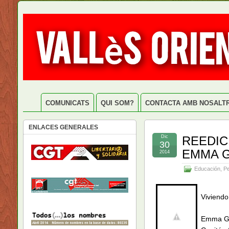
COMUNICATS
QUI SOM?
CONTACTA AMB NOSALT
ENLACES GENERALES
Dic
REEDIC
30
EMMA G
2014
Educación
,
Pe
Viviendo
Emma G