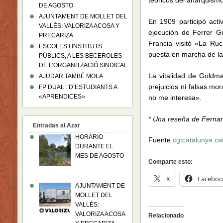
DE AGOSTO
AJUNTAMENT DE MOLLET DEL
En 1909 participó act
VALLÈS: VALORIZA ACOSA Y
ejecución de Ferrer G
PRECARIZA
Francia visitó «La Ru
ESCOLES I INSTITUTS
puesta en marcha de l
PÚBLICS, A LES BECEROLES
DE L’ORGANITZACIÓ SINDICAL
La vitalidad de Goldma
AJUDAR TAMBÉ MOLA
prejuicios ni falsas mo
FP DUAL : D’ESTUDIANTS A
«APRENDICES»
no me interesa».
* Una reseña de Fernan
Entradas al Azar
HORARIO
Fuente
cgtcatalunya.ca
DURANTE EL
MES DE AGOSTO
Comparte esto:
X
Faceboo
AJUNTAMENT DE
MOLLET DEL
VALLÈS:
VALORIZA ACOSA
Relacionado