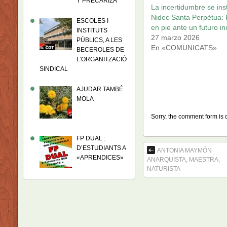
Y PRECARIZA
La incertidumbre se ins
Nidec Santa Perpètua: P
ESCOLES I
en pie ante un futuro in
INSTITUTS
27 marzo 2026
PÚBLICS, A LES
En «COMUNICATS»
BECEROLES DE
L’ORGANITZACIÓ
SINDICAL
AJUDAR TAMBÉ
MOLA
Sorry, the comment form is c
FP DUAL :
D’ESTUDIANTS A
ANTONIA MAYMÓN
«APRENDICES»
ANARQUISTA, MAESTRA,
NATURISTA