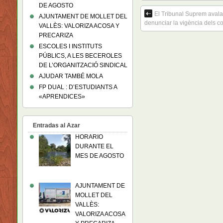
DE AGOSTO
El Tribunal Suprem avala 
AJUNTAMENT DE MOLLET DEL
denunciar la vigència dels c
VALLÈS: VALORIZA ACOSA Y
PRECARIZA
ESCOLES I INSTITUTS
PÚBLICS, A LES BECEROLES
DE L’ORGANITZACIÓ SINDICAL
AJUDAR TAMBÉ MOLA
FP DUAL : D’ESTUDIANTS A
«APRENDICES»
Entradas al Azar
HORARIO
DURANTE EL
MES DE AGOSTO
AJUNTAMENT DE
MOLLET DEL
VALLÈS:
VALORIZA ACOSA