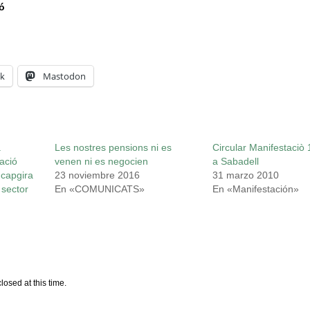
ó
k
Mastodon
a
Les nostres pensions ni es
Circular Manifestaciò 
ació
venen ni es negocien
a Sabadell
 capgira
23 noviembre 2016
31 marzo 2010
 sector
En «COMUNICATS»
En «Manifestación»
losed at this time.