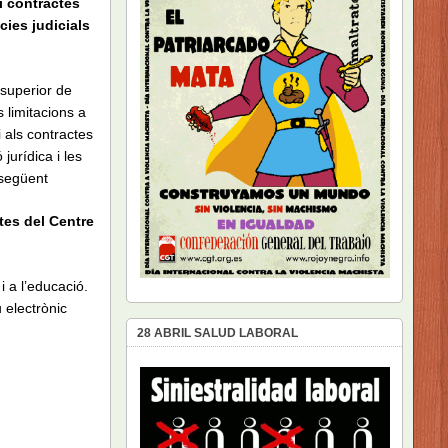
i contractes
cies judicials
 superior de
 limitacions a
 als contractes
jurídica i les
 següent
ctes del Centre
i a l’educació.
 electrònic
28 ABRIL SALUD LABORAL