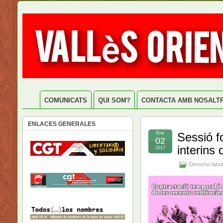
COMUNICATS
QUI SOM?
CONTACTA AMB NOSALT
ENLACES GENERALES
Ene
Sessió f
02
interins
2017
Derecho labor