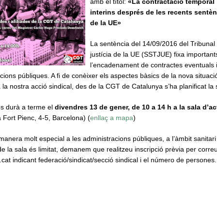
amb el títol:
«La contractació temporal 
interins després de les recents sentèn
de la UE»
La sentència del 14/09/2016 del Tribunal
justícia de la UE (SSTJUE) fixa importants
l’encadenament de contractes eventuals i
acions públiques. A fi de conèixer els aspectes bàsics de la nova situació 
a la nostra acció sindical, des de la CGT de Catalunya s’ha planificat la
es durà a terme el
divendres 13 de gener, de 10 a 14 h a la sala d’a
 Fort Pienc, 4-5, Barcelona) (
enllaç a mapa
)
nera molt especial a les administracions públiques, a l’àmbit sanitari 
e la sala és limitat, demanem que realitzeu inscripció prèvia per correu
at indicant federació/sindicat/secció sindical i el número de persones.