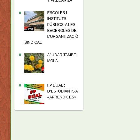
Y PRECARIZA
ESCOLES I
INSTITUTS
PÚBLICS, A LES
BECEROLES DE
L’ORGANITZACIÓ
SINDICAL
AJUDAR TAMBÉ
MOLA
FP DUAL :
D’ESTUDIANTS A
«APRENDICES»