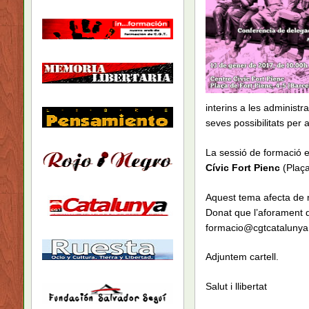
interins a les administr
seves possibilitats per 
La sessió de formació 
Cívic Fort Pienc
(Plaça
Aquest tema afecta de ma
Donat que l’aforament d
formacio@cgtcatalunya.c
Adjuntem cartell.
Salut i llibertat