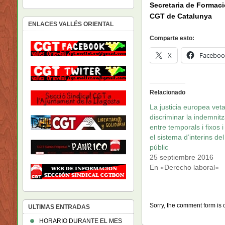
Secretaria de Formaci
CGT de Catalunya
ENLACES VALLÉS ORIENTAL
Comparte esto:
X
Faceboo
Relacionado
La justicia europea vet
discriminar la indemnitz
entre temporals i fixos i
el sistema d’interins del
públic
25 septiembre 2016
En «Derecho laboral»
Sorry, the comment form is c
ULTIMAS ENTRADAS
HORARIO DURANTE EL MES