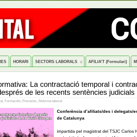
RES
HORARI
SECTORS LABORALS
AFILIA’T (formulari)
M
ormativa: La contractació temporal i contra
 després de les recents sentències judicials
al
,
Formación
,
Precarios
,
Reforma laboral
Conferència d’afiliats/des i delegats/
de Catalunya
impartida pel magistrat del TSJC Carlos