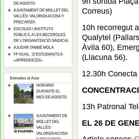
9h sortida Plaça
DE AGOSTO
Correus)
AJUNTAMENT DE MOLLET DEL
VALLÈS: VALORIZA ACOSA Y
PRECARIZA
10h recorregut 
ESCOLES I INSTITUTS
PÚBLICS, A LES BECEROLES
Qualytel (Palla
DE L’ORGANITZACIÓ SINDICAL
Àvila 60), Emerg
AJUDAR TAMBÉ MOLA
FP DUAL : D’ESTUDIANTS A
(Llacuna 56).
«APRENDICES»
12.30h Conecta 
Entradas al Azar
HORARIO
CONCENTRACI
DURANTE EL
MES DE AGOSTO
13h Patronal Te
AJUNTAMENT DE
EL 26 DE GEN
MOLLET DEL
VALLÈS:
VALORIZA ACOSA