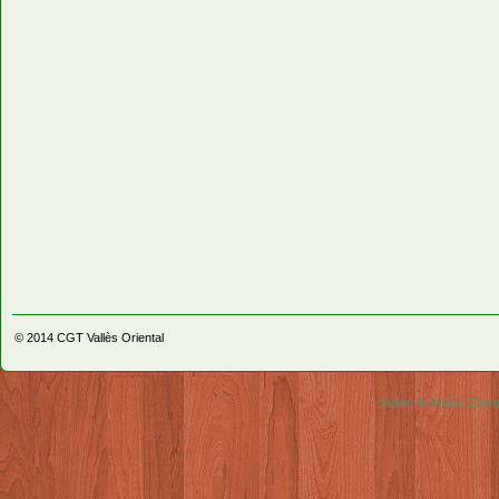
© 2014
CGT Vallès Oriental
Video & Audio Comm