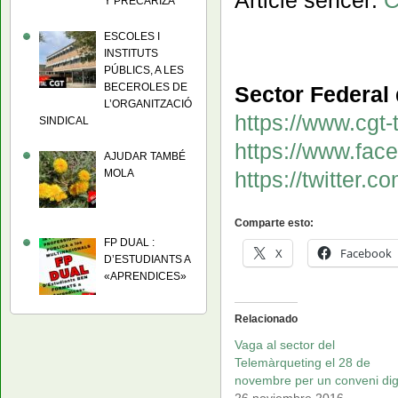
Article sencer:
C
Y PRECARIZA
ESCOLES I
INSTITUTS
PÚBLICS, A LES
BECEROLES DE
Sector Federal
L’ORGANITZACIÓ
https://www.cgt-
SINDICAL
https://www.fac
AJUDAR TAMBÉ
MOLA
https://twitter.c
Comparte esto:
FP DUAL :
X
Facebook
D’ESTUDIANTS A
«APRENDICES»
Relacionado
Vaga al sector del
Telemàrqueting el 28 de
novembre per un conveni di
26 noviembre 2016