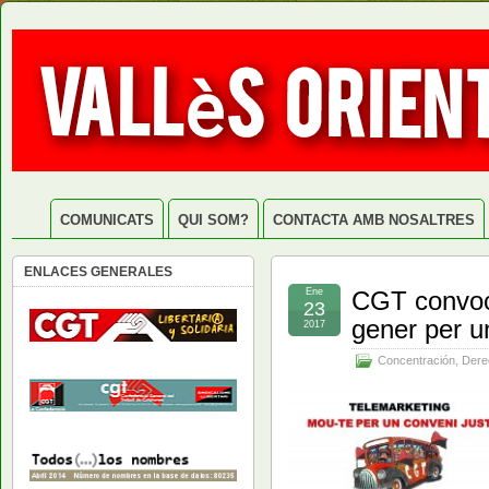
COMUNICATS
QUI SOM?
CONTACTA AMB NOSALTRES
ENLACES GENERALES
Ene
CGT convoca
23
gener per u
2017
Concentración
,
Dere