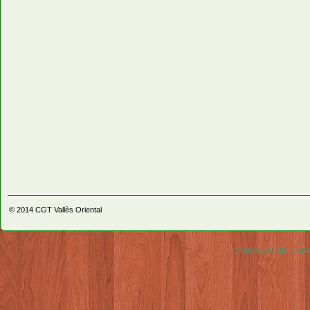
© 2014
CGT Vallès Oriental
Video & Audio Comm