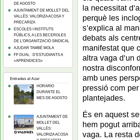
DE AGOSTO
la necessitat d’
AJUNTAMENT DE MOLLET DEL
perquè les inclo
VALLÈS: VALORIZA ACOSA Y
PRECARIZA
s’explica al man
ESCOLES I INSTITUTS
PÚBLICS, A LES BECEROLES
debats als cent
DE L’ORGANITZACIÓ SINDICAL
manifestat que 
AJUDAR TAMBÉ MOLA
FP DUAL : D’ESTUDIANTS A
altra vaga d’un 
«APRENDICES»
nostra disconfor
amb unes perspe
Entradas al Azar
pressió com per 
HORARIO
DURANTE EL
plantejades.
MES DE AGOSTO
És en aquest sen
AJUNTAMENT DE
hem pogut arriba
MOLLET DEL
VALLÈS:
vaga. La resta de
VALORIZA ACOSA