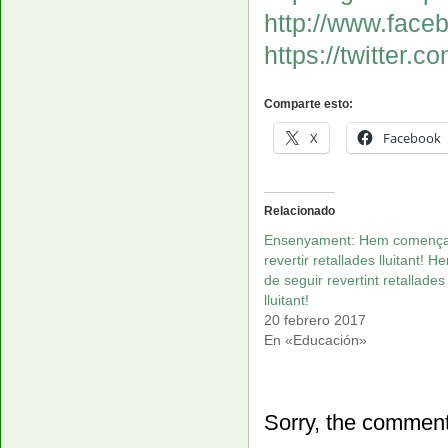
http://www.fa
https://twitter
Comparte esto:
X
Facebook
Relacionado
Ensenyament: Hem comença
revertir retallades lluitant! H
de seguir revertint retallades
lluitant!
20 febrero 2017
En «Educación»
Sorry, the comment 