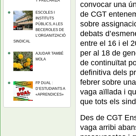
Y PRECARIZA
convocar una úni
de CGT entenem 
ESCOLES I
INSTITUTS
sobre assignacio
PÚBLICS, A LES
BECEROLES DE
debats d’esmene
L’ORGANITZACIÓ
entre el 16 i el
SINDICAL
per al 18 de gen
AJUDAR TAMBÉ
MOLA
de continuïtat p
definitiva dels 
febrer sobre una
FP DUAL :
D’ESTUDIANTS A
vaga aïllada i q
«APRENDICES»
que tots els sin
Des de CGT Ens
vaga arribi aban