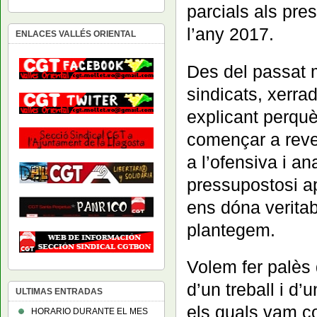
parcials als pre
l’any 2017.
ENLACES VALLÉS ORIENTAL
Des del passat m
sindicats, xerr
explicant perqu
començar a rever
a l’ofensiva i a
pressupostosi apr
ens dóna veritab
plantegem.
Volem fer palès
d’un treball i d
ULTIMAS ENTRADAS
els quals vam co
HORARIO DURANTE EL MES