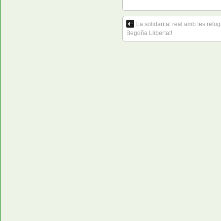
La solidaritat real amb les refu
Begoña Llibertat!