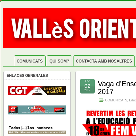
COMUNICATS
QUI SOM?
CONTACTA AMB NOSALTRES
ENLACES GENERALES
Ene
Vaga d’Ens
02
2017
2017
COMUNICATS
,
Educ