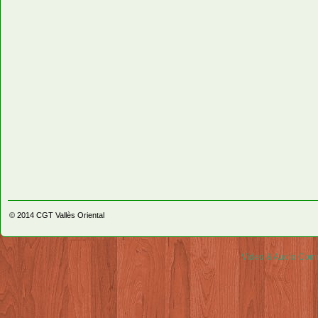
© 2014
CGT Vallès Oriental
Video & Audio Comm