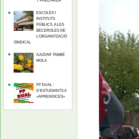
Y PRECARIZA
ESCOLES I
INSTITUTS
PÚBLICS, A LES
BECEROLES DE
L’ORGANITZACIÓ
SINDICAL
AJUDAR TAMBÉ
MOLA
FP DUAL :
D’ESTUDIANTS A
«APRENDICES»