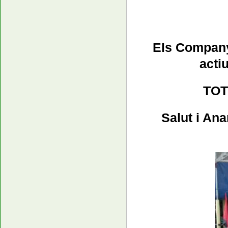
Els Companys
acti
TOT
Salut i An