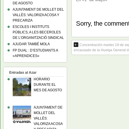
DE AGOSTO
AJUNTAMENT DE MOLLET DEL
VALLÈS: VALORIZA ACOSA Y
PRECARIZA
Sorry, the comment 
ESCOLES I INSTITUTS
PÚBLICS, A LES BECEROLES
DE L’ORGANITZACIÓ SINDICAL
AJUDAR TAMBÉ MOLA
Concentración martes 19 de sept
encausado de la Huelga General d
FP DUAL : D’ESTUDIANTS A
«APRENDICES»
Entradas al Azar
HORARIO
DURANTE EL
MES DE AGOSTO
AJUNTAMENT DE
MOLLET DEL
VALLÈS:
VALORIZA ACOSA