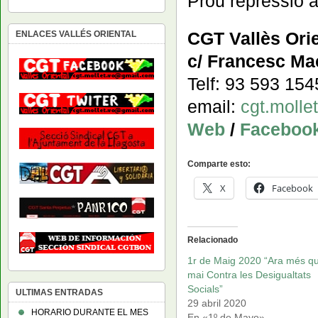
Prou repressió a
CGT Vallès Orie
ENLACES VALLÉS ORIENTAL
c/ Francesc Mac
Telf: 93 593 15
email:
cgt.moll
Web
/
Faceboo
Comparte esto:
X
Facebook
Relacionado
1r de Maig 2020 “Ara més q
mai Contra les Desigualtats
Socials”
ULTIMAS ENTRADAS
29 abril 2020
HORARIO DURANTE EL MES
En «1º de Mayo»