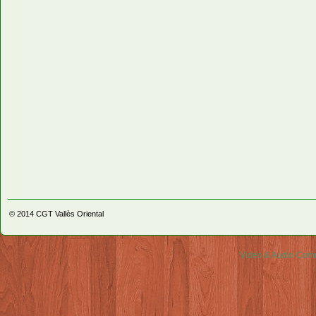
© 2014
CGT Vallès Oriental
Video & Audio Comm