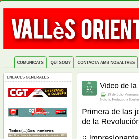
COMUNICATS
QUI SOM?
CONTACTA AMB NOSALTRES
ENLACES GENERALES
Jul
Video de la 
17
2016
19 de Julio
,
Anarqui
Noticia
,
Pedagogía libertar
Primera de las 
de la Revolución
¡¡ Impresionant