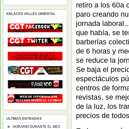
retiro a los 60a 
paro creando nu
ENLACES VALLÉS ORIENTAL
jornada laboral…
que había, se te
barberías colect
de 6 horas y med
se reduce la jo
Se baja el preci
espectáculos púb
centros de forma
revistas, se mej
de la luz, los t
precios de todos
ULTIMAS ENTRADAS
HORARIO DURANTE EL MES