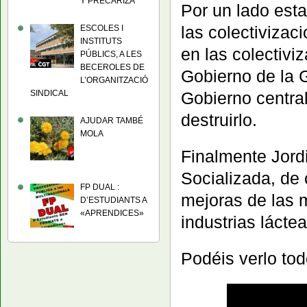
Y PRECARIZA
Por un lado esta
las colectivizac
ESCOLES I
INSTITUTS
en las colectivi
PÚBLICS, A LES
BECEROLES DE
Gobierno de la G
L’ORGANITZACIÓ
SINDICAL
Gobierno centra
destruirlo.
AJUDAR TAMBÉ
MOLA
Finalmente Jordi
Socializada, de 
FP DUAL :
mejoras de las m
D’ESTUDIANTS A
«APRENDICES»
industrias lácte
Podéis verlo to