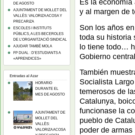
Es la economía a
DE AGOSTO
y al margen de t
AJUNTAMENT DE MOLLET DEL
VALLÈS: VALORIZA ACOSA Y
PRECARIZA
Son los años en
ESCOLES I INSTITUTS
PÚBLICS, A LES BECEROLES
toda su historia 
DE L’ORGANITZACIÓ SINDICAL
lo tiene todo… h
AJUDAR TAMBÉ MOLA
FP DUAL : D’ESTUDIANTS A
Gobierno central
«APRENDICES»
También muestra
Entradas al Azar
Socialista Larg
HORARIO
DURANTE EL
temerosos de la
MES DE AGOSTO
Catalunya, boic
funcionase la co
AJUNTAMENT DE
MOLLET DEL
pueblo de Catalu
VALLÈS:
poder de armas
VALORIZA ACOSA