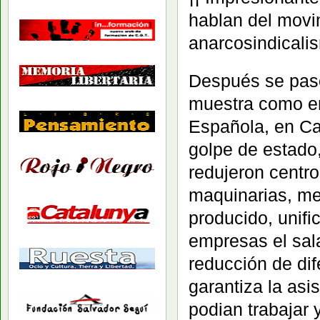
hablan del movimi
anarcosindicalis
Después se pasó
muestra como en
Española, en Cat
golpe de estado,
redujeron centro
maquinarias, mej
producido, unifi
empresas el sala
reducción de dif
garantiza la as
podian trabajar 