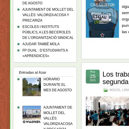
DE AGOSTO
sig
AJUNTAMENT DE MOLLET DEL
sem
VALLÈS: VALORIZA ACOSA Y
org
PRECARIZA
pun
ESCOLES I INSTITUTS
las 
PÚBLICS, A LES BECEROLES
DE L’ORGANITZACIÓ SINDICAL
AJUDAR TAMBÉ MOLA
FP DUAL : D’ESTUDIANTS A
«APRENDICES»
May
Los trab
Entradas al Azar
25
HORARIO
segunda 
2015
DURANTE EL
MISCEL·LÀN
MES DE AGOSTO
AJUNTAMENT DE
MOLLET DEL
VALLÈS:
VALORIZA ACOSA