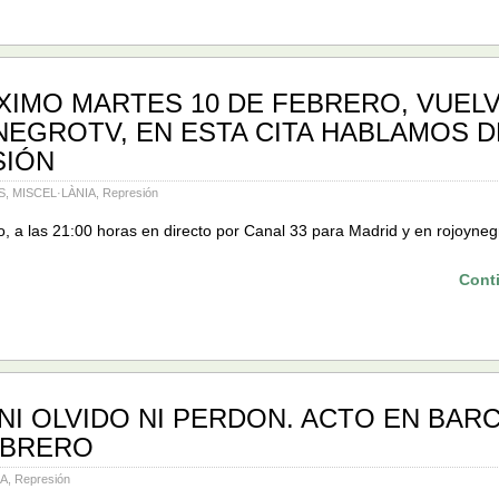
XIMO MARTES 10 DE FEBRERO, VUEL
EGROTV, EN ESTA CITA HABLAMOS D
SIÓN
S
,
MISCEL·LÀNIA
,
Represión
, a las 21:00 horas en directo por Canal 33 para Madrid y en rojoynegr
Cont
 NI OLVIDO NI PERDON. ACTO EN BAR
EBRERO
IA
,
Represión