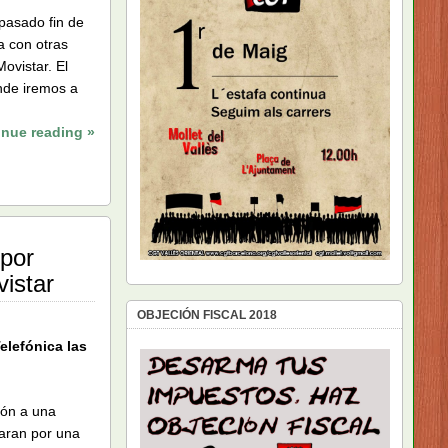
 pasado fin de
a con otras
ovistar. El
nde iremos a
inue reading »
 por
istar
OBJECIÓN FISCAL 2018
elefónica las
ión a una
aran por una