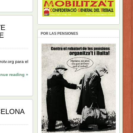
VE
E
POR LAS PENSIONES
otv.org para el
inue reading »
CELONA