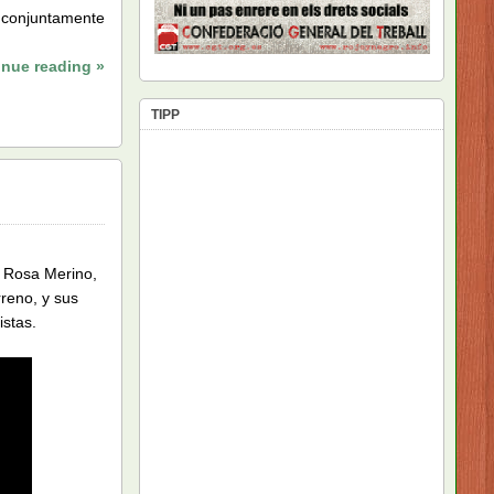
o conjuntamente
inue reading »
TIPP
y Rosa Merino,
rreno, y sus
istas.