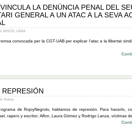
 VINCULA LA DENÚNCIA PENAL DEL SE
ARI GENERAL A UN ATAC A LA SEVA A
AL
S
,
MISCEL·LÀNIA
emsa convocada per la CGT-UAB per explicar l’atac a la llibertat sindic
Cont
. REPRESIÓN
IA
,
Noticia
rograma de RojoyNegrotv, hablamos de represión. Para hacerlo, c
el, rapero y escritor; Alfon, Laura Gómez y Rodrigo Lanza, víctimas de
Cont