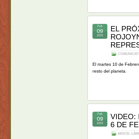
Feb
EL PRÓ
09
ROJOYN
2015
REPRE
COMUNICAT
El martes 10 de Febrero
resto del planeta.
Feb
VIDEO:
09
6 DE F
2015
MISCEL·LÀN