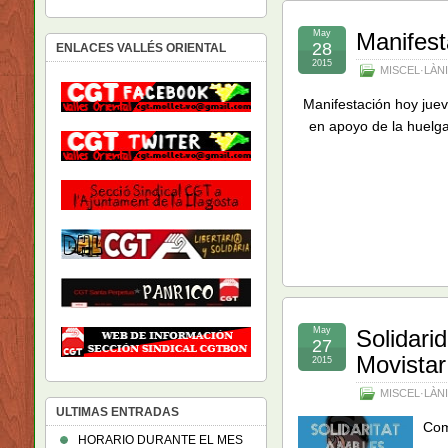
May
Manifest
28
ENLACES VALLÉS ORIENTAL
2015
MISCEL·LÀN
Manifestación hoy juev
en apoyo de la huelga
May
Solidari
27
Movistar
2015
MISCEL·LÀN
ULTIMAS ENTRADAS
Com
HORARIO DURANTE EL MES