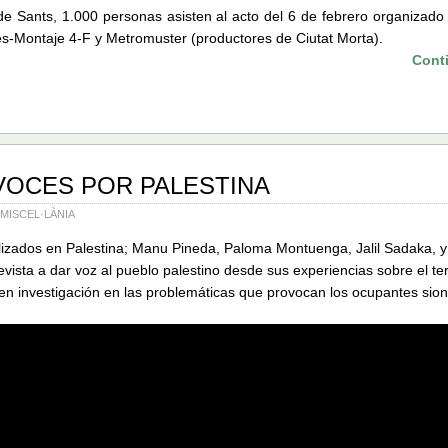
de Sants, 1.000 personas asisten al acto del 6 de febrero organizad
s-Montaje 4-F y Metromuster (productores de Ciutat Morta).
Cont
VOCES POR PALESTINA
MISCEL·LÀNIA
lizados en Palestina; Manu Pineda, Paloma Montuenga, Jalil Sadaka, 
evista a dar voz al pueblo palestino desde sus experiencias sobre el te
n investigación en las problemáticas que provocan los ocupantes sion