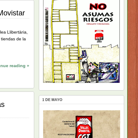
Movistar
ea Llibertària,
tiendas de la
inue reading »
1 DE MAYO
as