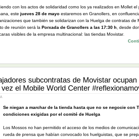
uiendo con los actos de solidaridad como los ya realizados en Mollet el
ana, este
jueves 28 de mayo
estaremos en Granollers, en confluenci
anizaciones que también se solidarizan con la Huelga de contratas de M
to de reunión será la
Porxada de Granollers a las 17:30 h
, desde do
caras visibles de la empresa multinacional: las tiendas Movistar.
Cont
ajadores subcontratas de Movistar ocupan
vez el Mobile World Center #reflexionamov
IA
Se niegan a marchar de la tienda hasta que no se negocie con T
condiciones exigidas por el comité de Huelga
Los Mossos no han permitido el acceso de los medios de comunicac
rueda de prensa que habían convocado los huelguistas, que se prep