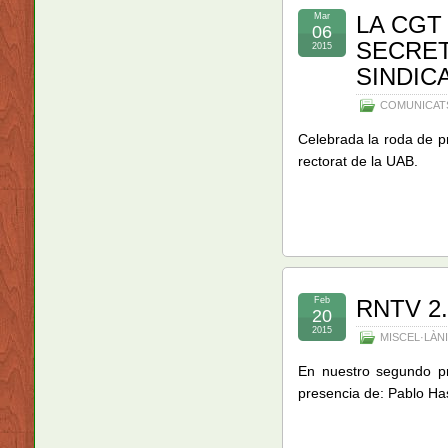
Mar
LA CGT
06
SECRET
2015
SINDIC
COMUNICAT
Celebrada la roda de pr
rectorat de la UAB.
Feb
RNTV 2
20
2015
MISCEL·LÀN
En nuestro segundo p
presencia de: Pablo Has