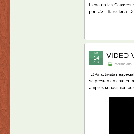
Lleno en las Cotxeres 
por, CGT-Barcelona, De
Dic
VIDEO 
14
2014
Internacional
,
L@s activistas especia
se prestan en esta entr
amplios conocimientos e