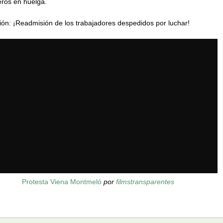
ros en huelga.
ión: ¡Readmisión de los trabajadores despedidos por luchar!
Protesta Viena Montmeló
por
filmstransparentes