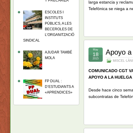
Y PRECARIZA
larga estancia y reclam
Telefónica se niega a n
ESCOLES I
INSTITUTS
PÚBLICS, A LES
BECEROLES DE
L’ORGANITZACIÓ
SINDICAL
May
Apoyo a 
AJUDAR TAMBÉ
18
MOLA
2015
MISCEL·LÀN
COMUNICADO CGT V
APOYO A LA HUELGA
FP DUAL :
D’ESTUDIANTS A
Desde hace cinco seman
«APRENDICES»
subcontratas de Telefó