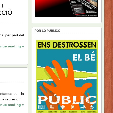
U
CCIÓ
POR LO PÚBLICO
al per part del
inue reading »
ontamos con la
 la represión;
inue reading »