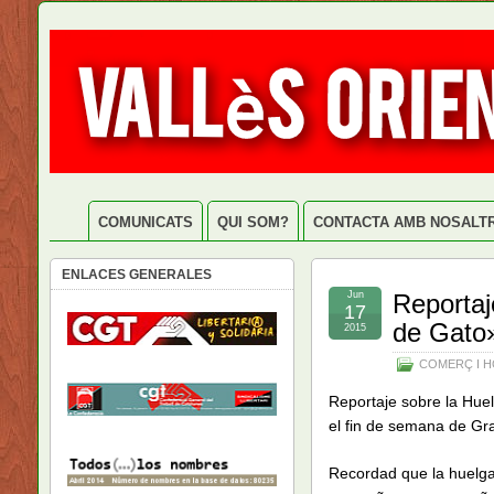
COMUNICATS
QUI SOM?
CONTACTA AMB NOSALT
ENLACES GENERALES
Jun
Reportaj
17
de Gato»
2015
COMERÇ I H
Reportaje sobre la Huel
el fin de semana de G
Recordad que la huelga