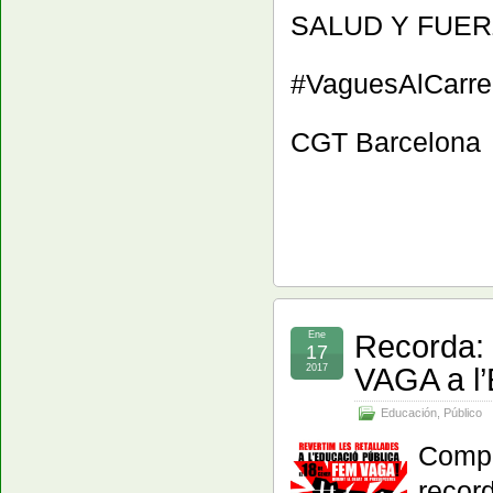
SALUD Y FUE
#VaguesAlCarre
CGT Barcelona
Recorda:
Ene
17
VAGA a 
2017
Educación
,
Público
Compa
recor