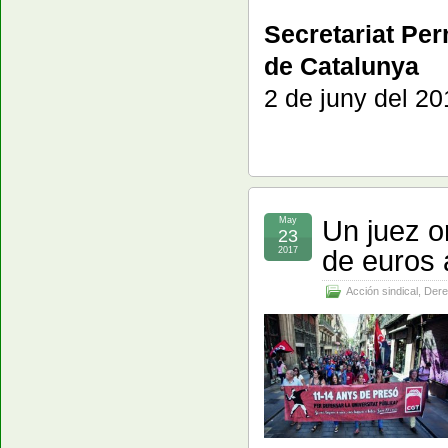
Secretariat Pe
de Catalunya
2 de juny del 20
Un juez o
May
23
de euros 
2017
Acción sindical
,
Dere