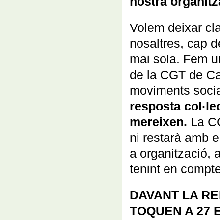
nostra organitz
Volem deixar cl
nosaltres, cap 
mai sola. Fem un
de la CGT de Cat
moviments socia
resposta col·le
mereixen.
La CG
ni restarà amb e
a organització, 
tenint en compte
DAVANT LA RE
TOQUEN A 27 