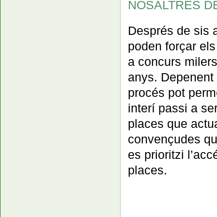
NOSALTRES DE
Després de sis 
poden forçar els 
a concurs milers
anys. Depenent d
procés pot perme
interí passi a s
places que act
convençudes que
es prioritzi l’a
places.