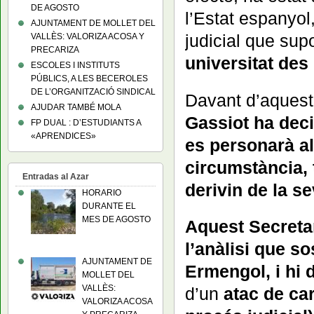
DE AGOSTO
l’Estat espanyol
AJUNTAMENT DE MOLLET DEL
judicial que su
VALLÈS: VALORIZA ACOSA Y
PRECARIZA
universitat des
ESCOLES I INSTITUTS
PÚBLICS, A LES BECEROLES
DE L’ORGANITZACIÓ SINDICAL
Davant d’aquest
AJUDAR TAMBÉ MOLA
Gassiot ha deci
FP DUAL : D’ESTUDIANTS A
«APRENDICES»
es personarà al
circumstància, 
Entradas al Azar
derivin de la se
HORARIO
DURANTE EL
MES DE AGOSTO
Aquest Secreta
l’anàlisi que s
AJUNTAMENT DE
Ermengol, i hi
MOLLET DEL
VALLÈS:
d’un
atac de car
VALORIZA ACOSA