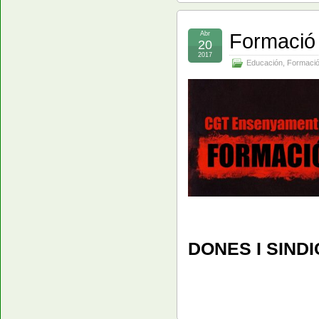
Formació
Abr
20
2017
Educación
,
Formaci
DONES I SIND