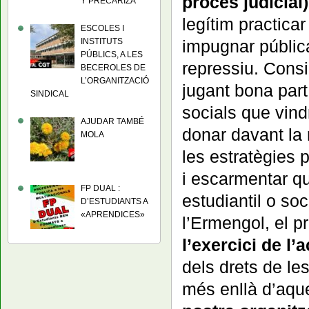
procés judicial) 
Y PRECARIZA
legítim practicar
ESCOLES I
INSTITUTS
impugnar pública
PÚBLICS, A LES
repressiu. Cons
BECEROLES DE
L’ORGANITZACIÓ
jugant bona part
SINDICAL
socials que vind
AJUDAR TAMBÉ
donar davant la 
MOLA
les estratègies p
i escarmentar qu
FP DUAL :
estudiantil o so
D’ESTUDIANTS A
«APRENDICES»
l’Ermengol, el 
l’exercici de l’
dels drets de les
més enllà d’aqu