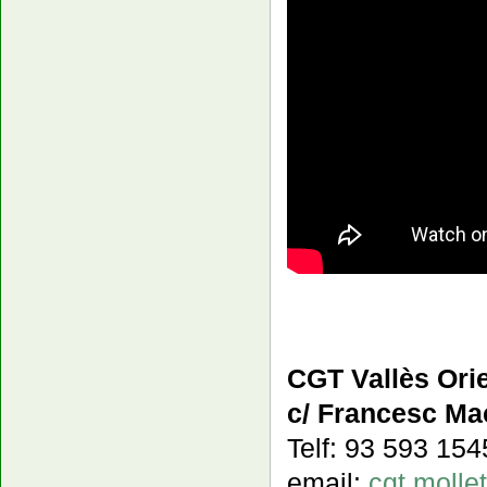
CGT Vallès Orie
c/ Francesc Mac
Telf: 93 593 15
email:
cgt.moll