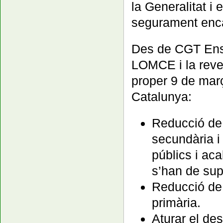
la Generalitat i 
segurament enca
Des de CGT Ense
LOMCE i la rever
proper 9 de març
Catalunya:
Reducció de l
secundària i
públics i ac
s’han de sup
Reducció de l
primària.
Aturar el des