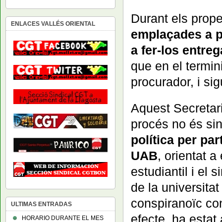
Durant els prop
ENLACES VALLÉS ORIENTAL
emplaçades a p
a fer-los entre
que en el termi
procurador, i sig
Aquest Secretar
procés no és si
política per part
UAB
, orientat 
estudiantil i el
de la universitat 
conspiranoïc con
ULTIMAS ENTRADAS
efecte, ha estat 
HORARIO DURANTE EL MES