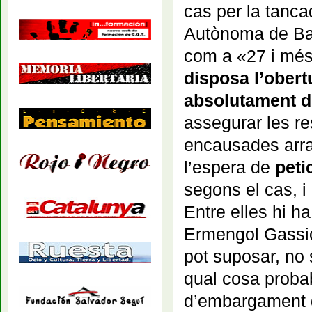
cas per la tancad
Autònoma de Bar
com a «27 i més
disposa l’obertu
absolutament d
assegurar les re
encausades arran
l’espera de
peti
segons el cas, i
Entre elles hi h
Ermengol Gassio
pot suposar, no 
qual cosa proba
d’embargament 