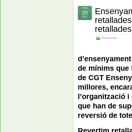
Ensenyam
Feb
20
retallades
2017
retallades 
Educación
d’ensenyament 
de mínims que 
de CGT Enseny
millores, encara
l’organització i
que han de supos
reversió de tot
Revertim retalla