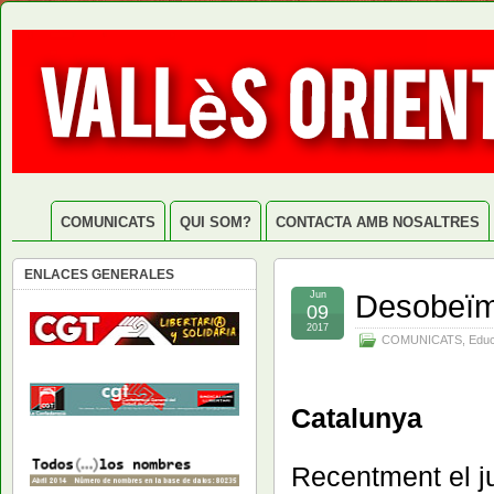
COMUNICATS
QUI SOM?
CONTACTA AMB NOSALTRES
ENLACES GENERALES
Desobeïm 
Jun
09
2017
COMUNICATS
,
Educ
Catalunya
Recentment el ju