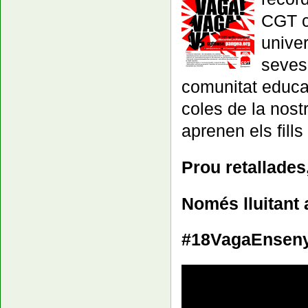
CGT c
univer
seves 
comunitat educa
coles de la nost
aprenen els fills i
Prou retallades
Només lluitant 
#18VagaEnsen