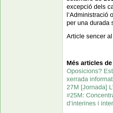
excepció dels c
l’Administració 
per una durada s
Article sencer a
Més articles d
Oposicions? Est
xerrada informat
27M [Jornada] L’
#25M: Concentrac
d’interines i int