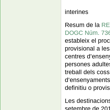
interines
Resum de la
RE
DOGC Núm. 736
estableix el pr
provisional a le
centres d’ensen
persones adultes
treball dels cos
d’ensenyaments
definitiu o provi
Les destinacion
setembre de 2017