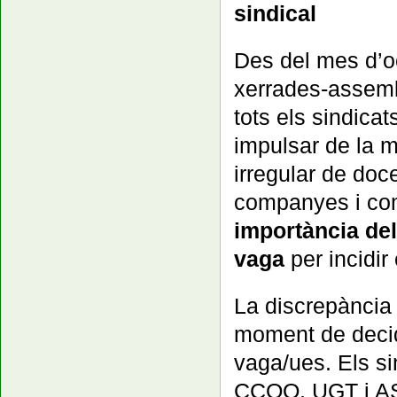
sindical
Des del mes d’oc
xerrades-assemb
tots els sindicat
impulsar de la m
irregular de do
companyes i com
importància de
vaga
per incidi
La discrepància i
moment de decid
vaga/ues. Els s
CCOO, UGT i ASP