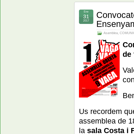
Convocatò
Ene
31
Ensenya
2017
Asamblea
,
COMUNI
Co
de 
Val
con
Be
Us recordem que
assemblea de 18
la
sala Costa i 