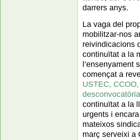
darrers anys.
La vaga del pro
mobilitzar-nos 
reivindicacions 
continuïtat a la
l’ensenyament si
començat a rever
USTEC, CCOO, i
desconvocatòria
continuïtat a la 
urgents i encara
mateixos sindica
març serveixi a