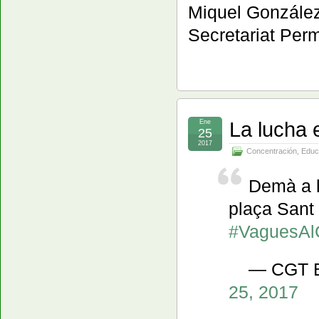
Miquel Gonzále
Secretariat Pe
La lucha e
Ene
25
2017
Concentración
,
Educ
Demà a 
plaça Sant 
#VaguesAl
— CGT B
25, 2017