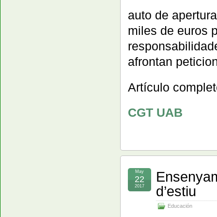
auto de apertura
miles de euros p
responsabilidad
afrontan peticio
Artículo comple
CGT UAB
Ensenyame
May
22
d’estiu
2017
Educación