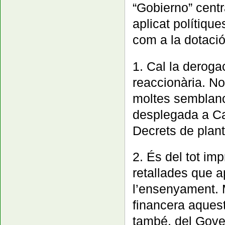
“Gobierno” centr
aplicat polítique
com a la dotació
1. Cal la deroga
reaccionària. No
moltes semblan
desplegada a Ca
Decrets de planti
2. És del tot i
retallades que a
l’ensenyament. Mi
financera aquest
també, del Gove