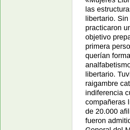
las estructur
libertario. Si
practicaron 
objetivo prep
primera person
querían forma
analfabetismo
libertario. T
raigambre cat
indiferencia
compañeras li
de 20.000 afi
fueron admiti
General del M