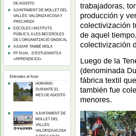
DE AGOSTO
trabajadoras, to
AJUNTAMENT DE MOLLET DEL
producción y ver
VALLÈS: VALORIZA ACOSA Y
PRECARIZA
colectivización 
ESCOLES I INSTITUTS
de aquel tiempo,
PÚBLICS, A LES BECEROLES
DE L’ORGANITZACIÓ SINDICAL
colectivización 
AJUDAR TAMBÉ MOLA
FP DUAL : D’ESTUDIANTS A
Luego de la Tene
«APRENDICES»
(denominada Dur
Entradas al Azar
fábrica textil qu
HORARIO
también fue col
DURANTE EL
MES DE AGOSTO
menores.
AJUNTAMENT DE
MOLLET DEL
VALLÈS:
VALORIZA ACOSA