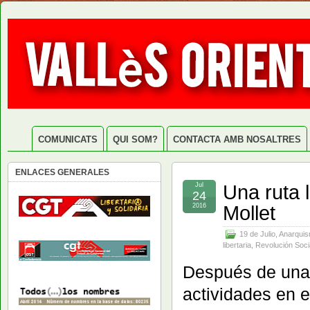
COMUNICATS
QUI SOM?
CONTACTA AMB NOSALTRES
ENLACES GENERALES
Una ruta l
Jul
24
Mollet
2016
19 de Julio
,
Anarqui
libertaria
,
Revolución Soci
Después de un
actividades en e