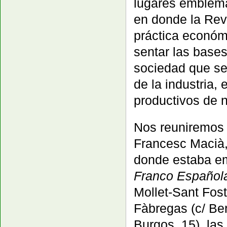
lugares emblemá
en donde la Revo
práctica económ
sentar las bases 
sociedad que se
de la industria,
productivos de 
Nos reuniremos e
Francesc Macià, 5
donde estaba em
Franco Español
Mollet-Sant Fos
Fàbregas (c/ Ber
Burgos, 15), las