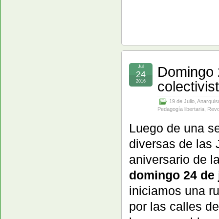
Domingo 2
Jul
24
colectivis
2016
19 de Julio
,
Anarqui
Pedagogía libertaria
,
Revo
Luego de una s
diversas de las 
aniversario de l
domingo 24 de j
iniciamos una ru
por las calles de