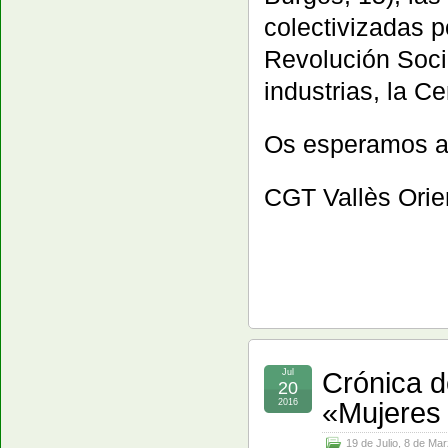
colectivizadas p
Revolución Socia
industrias, la C
Os esperamos a 
CGT Vallès Orie
Crónica d
Jul
20
«Mujeres 
2016
19 de Julio
,
8 de Mar