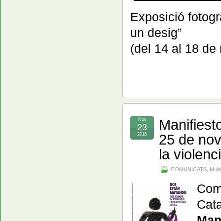
Exposició fotogrà
un desig”
(del 14 al 18 de
Manifiest
Nov
23
25 de nov
2015
la violen
COMUNICATS
,
Muje
Com
Cata
Mani