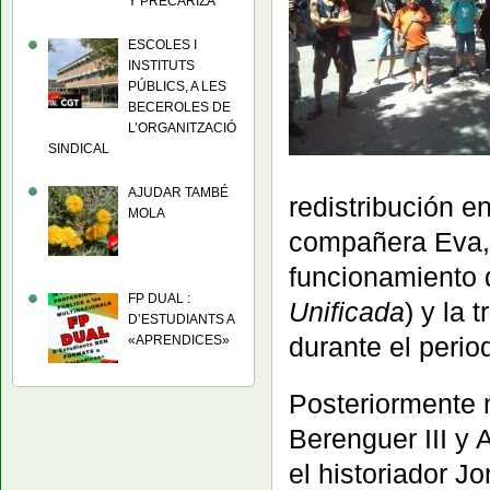
Y PRECARIZA
ESCOLES I
INSTITUTS
PÚBLICS, A LES
BECEROLES DE
L’ORGANITZACIÓ
SINDICAL
AJUDAR TAMBÉ
redistribución e
MOLA
compañera Eva, 
funcionamiento 
FP DUAL :
Unificada
) y la 
D’ESTUDIANTS A
durante el perio
«APRENDICES»
Posteriormente 
Berenguer III y
el historiador J