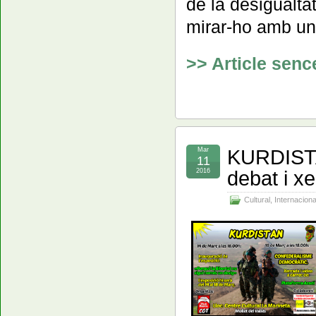
de la desigualt
mirar-ho amb un
>> Article senc
KURDISTA
Mar
11
debat i xe
2016
Cultural
,
Internaciona