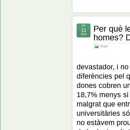
Per què l
Abr
11
homes? De
2016
Mujer
devastador, i no
diferències pel q
dones cobren un
18,7% menys si 
malgrat que ent
universitàries s
no estàvem prou