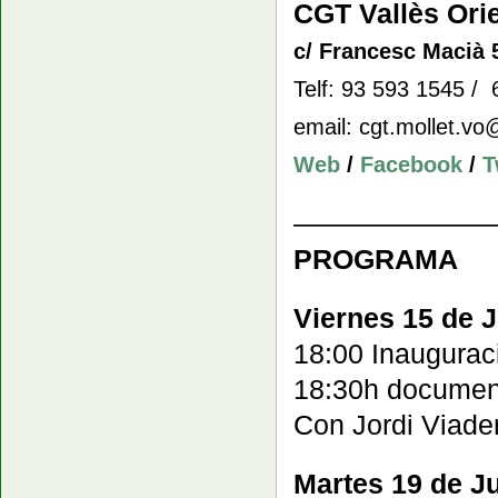
CGT Vallès Orie
c/ Francesc Macià 5
Telf: 93 593 1545 /
email: cgt.mollet.v
Web
/
Facebook
/
T
———————
PROGRAMA
Viernes 15 de J
18:00 Inauguraci
18:30h document
Con Jordi Viader,
Martes 19 de Ju