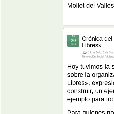
Mollet del Vallès
Jul
Crónica del
20
Libres»
2016
19 de Julio
,
8 de Mar
Revolución Social
,
Violen
Hoy tuvimos la 
sobre la organiz
Libres», expres
construir, un ej
ejemplo para to
Para quienes no 