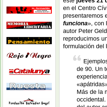
este
jueves 21 d
en el Centro Cí
presentaremos el
funciona
», con 
autor Peter Geld
reproducimos un
formulación del l
Ejemplos
de 90. Un 
experiencia
«apátridas»
Más de la 
occidental
del autor a