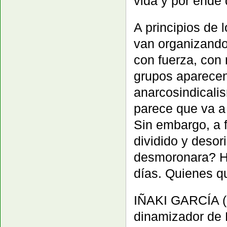
vida y por ende 
A principios de 
van organizando. 
con fuerza, con 
grupos aparecen
anarcosindicali
parece que va a 
Sin embargo, a 
dividido y desor
desmoronara? H
días. Quienes qu
IÑAKI GARCÍA (B
dinamizador de 