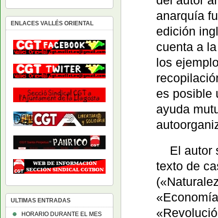
anarquía f
ENLACES VALLÉS ORIENTAL
edición ing
cuenta a la
los ejemplo
recopilaci
es posible 
ayuda mutua
autoorgani
El autor
texto de c
(«Naturale
«Economía»
ULTIMAS ENTRADAS
«Revolució
HORARIO DURANTE EL MES