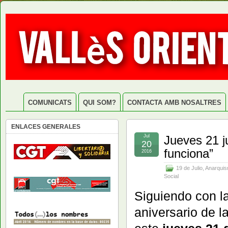
COMUNICATS
QUI SOM?
CONTACTA AMB NOSALTRES
ENLACES GENERALES
Jul
Jueves 21 ju
20
funciona”
2016
19 de Julio
,
Anarqui
Social
Siguiendo con l
aniversario de l