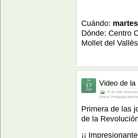
Cuándo:
martes
Dónde: Centro 
Mollet del Vallès
Jul
Video de la 
17
2016
19 de Julio
,
Anarqui
Noticia
,
Pedagogía libertar
Primera de las 
de la Revolución
¡¡ Impresionant