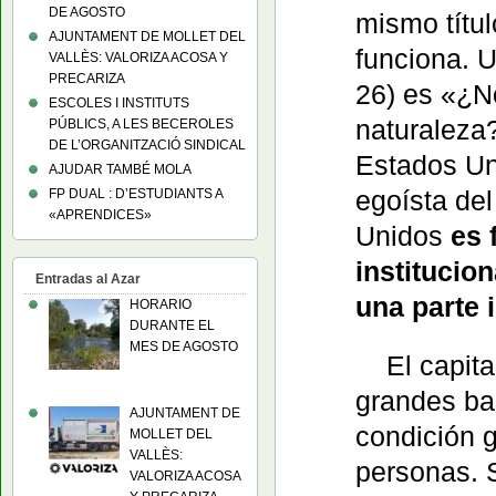
DE AGOSTO
mismo títul
AJUNTAMENT DE MOLLET DEL
funciona. 
VALLÈS: VALORIZA ACOSA Y
PRECARIZA
26) es «¿N
ESCOLES I INSTITUTS
naturaleza?
PÚBLICS, A LES BECEROLES
DE L’ORGANITZACIÓ SINDICAL
Estados Un
AJUDAR TAMBÉ MOLA
egoísta de
FP DUAL : D’ESTUDIANTS A
«APRENDICES»
Unidos
es 
institucio
Entradas al Azar
una parte 
HORARIO
DURANTE EL
MES DE AGOSTO
El capit
grandes ba
AJUNTAMENT DE
condición g
MOLLET DEL
VALLÈS:
personas. 
VALORIZA ACOSA