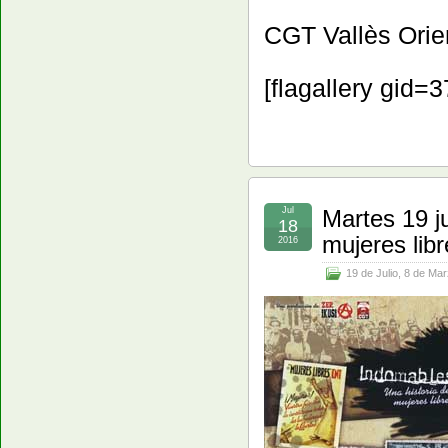
CGT Vallès Orie
[flagallery gid=3
Jul
Martes 19 j
18
mujeres libr
2016
19 de Julio
,
8 de Mar