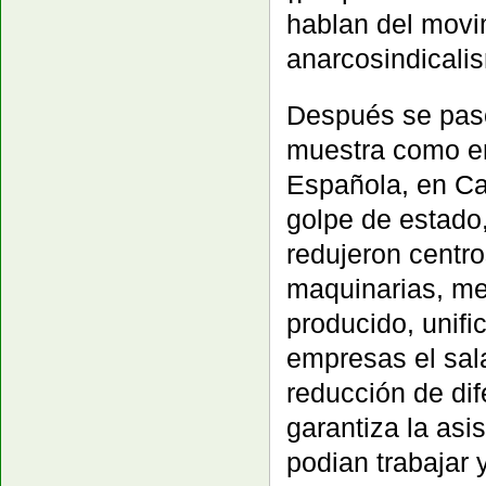
hablan del movimi
anarcosindicalis
Después se pasó
muestra como en
Española, en Cat
golpe de estado,
redujeron centro
maquinarias, mej
producido, unifi
empresas el sala
reducción de dif
garantiza la as
podian trabajar 