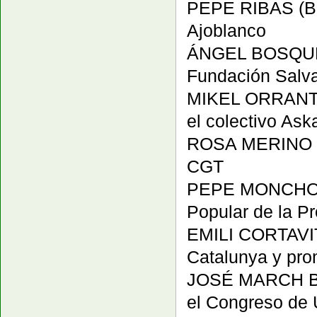
PEPE RIBAS (Bar
Ajoblanco
ÁNGEL BOSQUED.
Fundación Salv
MIKEL ORRANTIA 
el colectivo As
ROSA MERINO (Ma
CGT
PEPE MONCHO (M
Popular de la P
EMILI CORTAVIT
Catalunya y prom
JOSÉ MARCH BOU
el Congreso de 