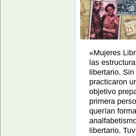
«Mujeres Libr
las estructur
libertario. Si
practicaron 
objetivo prep
primera person
querían forma
analfabetismo
libertario. T