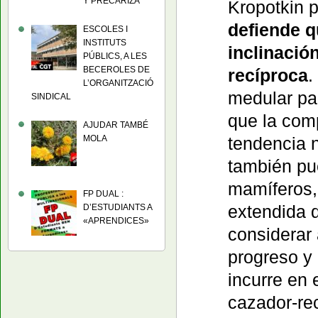
Y PRECARIZA
Kropotkin 
defiende q
ESCOLES I
INSTITUTS
inclinación
PÚBLICS, A LES
BECEROLES DE
recíproca
.
L’ORGANITZACIÓ
medular pa
SINDICAL
que la comp
AJUDAR TAMBÉ
MOLA
tendencia 
también pu
mamíferos,
FP DUAL :
extendida 
D’ESTUDIANTS A
«APRENDICES»
considerar
progreso y 
incurre en 
cazador-re