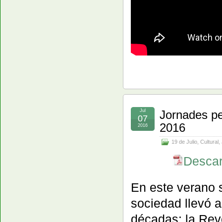
Jul
Jornades pe
07
2016
2016
19 de Julio
,
Cultural
,
Descar
En este verano 
sociedad llevó 
décadas: la Revo