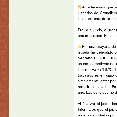
Agradecemos que ay
juzgados de Granolle
las maniobras de la emp
Previo al juicio, el jue
una mediación. En la co
Por una mayoría de 
letrada ha defendido 
Sentencia TJUE C108/
un empeoramiento de las
la directiva 77/187/CE
trabajadores en caso d
simplemente optar por 
reducir los salarios. E
uno. Eso es lo que no d
Al finalizar el juicio,
Informaros que el juic
pruebas aportadas por l