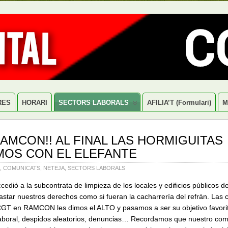
RES
HORARI
SECTORS LABORALS
AFILIA’T (formulari)
M
 RAMCON!! AL FINAL LAS HORMIGUITAS
OS CON EL ELEFANTE
,
COMUNICATS
,
NETEJA
,
SECTORS LABORALS
dió a la subcontrata de limpieza de los locales y edificios públicos de
astar nuestros derechos como si fueran la cacharrería del refrán. L
as 
 CGT en RAMCON les dimos el ALTO y pasamos a ser su objetivo favori
aboral, despidos aleatorios, denuncias… Recordamos que nuestro com