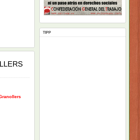
TIPP
OLLERS
Granollers