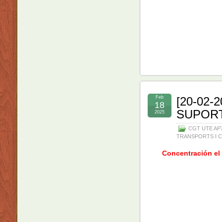
Feb
[20-02
18
SUPORT
2025
CGT UTE AP7 
TRANSPORTS I 
Concentración el 