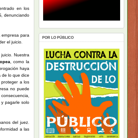
ntrado en los
S, denunciando
a empresa para
POR LO PÚBLICO
r el juicio.
uicio. Nuestra
ropea
, como la
brogación haya
 de lo que dice
 proteger a los
presa no puede
n consecuencia,
 y pagarle solo
manos del juez.
formidad a las