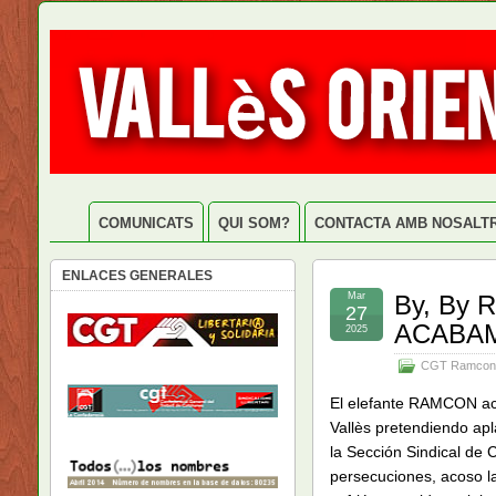
COMUNICATS
QUI SOM?
CONTACTA AMB NOSALT
ENLACES GENERALES
Mar
By, By
27
ACABAM
2025
CGT Ramcon
El elefante RAMCON acce
Vallès pretendiendo apl
la Sección Sindical de
persecuciones, acoso l