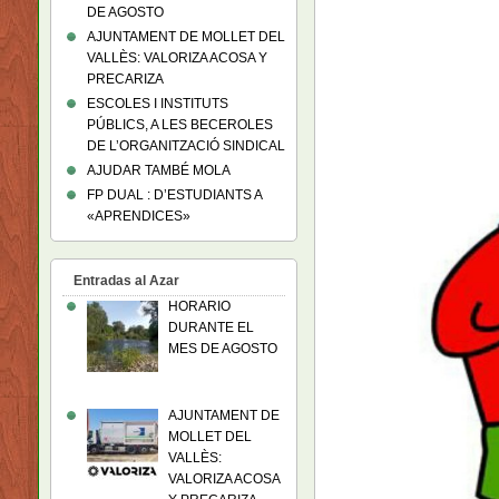
DE AGOSTO
AJUNTAMENT DE MOLLET DEL
VALLÈS: VALORIZA ACOSA Y
PRECARIZA
ESCOLES I INSTITUTS
PÚBLICS, A LES BECEROLES
DE L’ORGANITZACIÓ SINDICAL
AJUDAR TAMBÉ MOLA
FP DUAL : D’ESTUDIANTS A
«APRENDICES»
Entradas al Azar
HORARIO
DURANTE EL
MES DE AGOSTO
AJUNTAMENT DE
MOLLET DEL
VALLÈS:
VALORIZA ACOSA