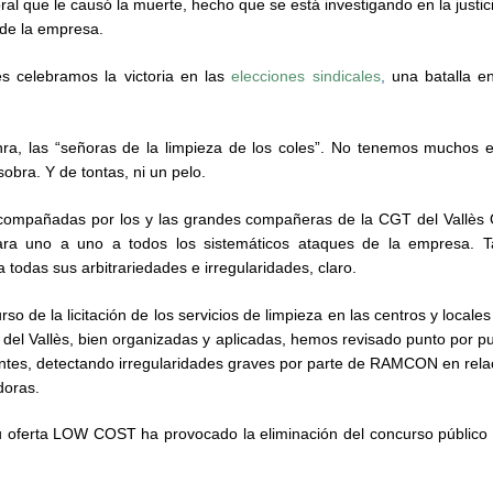
oral que le causó la muerte, hecho que se está investigando en la justi
e de la empresa.
 celebramos la victoria en las
elecciones sindicales
,
una batalla en
, las “señoras de la limpieza de los coles”. No tenemos muchos est
bra. Y de tontas, ni un pelo.
compañadas por los y las grandes compañeras de la CGT del Vallès 
 cara uno a uno a todos los sistemáticos ataques de la empresa.
todas sus arbitrariedades e irregularidades, claro.
o de la licitación de los servicios de limpieza en las centros y locales
del Vallès, bien organizadas y aplicadas, hemos revisado punto por pu
ntes, detectando irregularidades graves por parte de RAMCON en rela
doras.
su oferta LOW COST ha provocado la eliminación del concurso público