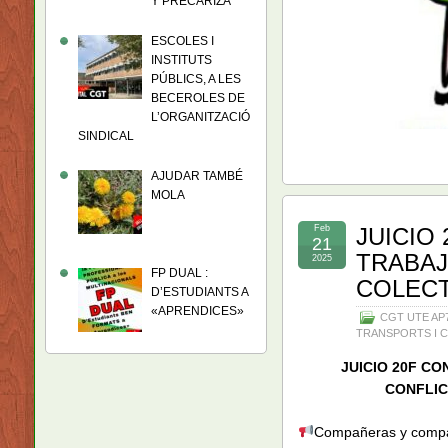
Y PRECARIZA
ESCOLES I
INSTITUTS
PÚBLICS, A LES
BECEROLES DE
L’ORGANITZACIÓ
SINDICAL
AJUDAR TAMBÉ
MOLA
Feb
JUICIO
21
TRABA
2025
FP DUAL :
COLECT
D’ESTUDIANTS A
«APRENDICES»
CGT UTE AP7 
TRANSPORTS I 
JUICIO 20F C
CONFLIC
Compañeras y compañe