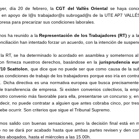
er, día 20 de febrero, la
CGT del Vallès Oriental
se haya conce
rs en apoyo de l@s trabajador@s subrogad@s de la UTE AP7 VALLÉ
resa para precarizar sus condiciones laborales.
z nos ha reunido a la
Representación de los Trabajadores (RT)
y a l
nciliación han intentado forzar un acuerdo, con la intención de suspende
la RT, se ha determinado lo acordado en asamblea y someternos al j
con firmeza nuestros derechos, basándose en la
jurisprudencia eu
10 Scattolon
, que dice que no puede ser que como causa de la su
 condiciones de trabajo de los trabajadores porque eso iría en contra
E. Dicha directiva es una normativa europea que busca precisamente
e transferencia de empresa. Si existen convenios colectivos, la em
otro convenio más favorable para ella, presentarse un concurso y, e
s decir, no puede contratar a alguien que antes cobraba cinco, por tres
ebe ocurrir. Son criterios que sigue el Tribunal Supremo.
 hemos salido con buenas sensaciones, pero la decisión final está en 
io no se dará por acabado hasta que ambas partes revisen y den con
os abogados, hasta el miércoles a las 15.00h.