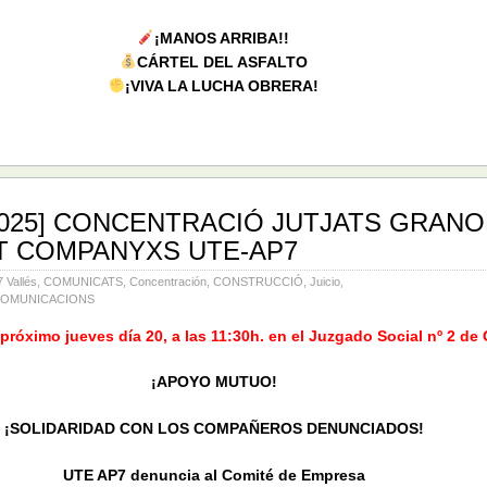
¡MANOS ARRIBA!!
CÁRTEL DEL ASFALTO
¡VIVA LA LUCHA OBRERA!
-2025] CONCENTRACIÓ JUTJATS GRAN
 COMPANYXS UTE-AP7
Vallés
,
COMUNICATS
,
Concentración
,
CONSTRUCCIÓ
,
Juicio
,
COMUNICACIONS
próximo jueves día 20, a las 11:30h. en el Juzgado Social nº 2 de 
¡APOYO MUTUO!
¡SOLIDARIDAD CON LOS COMPAÑEROS DENUNCIADOS!
UTE AP7 denuncia al Comité de Empresa