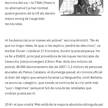
doctrina del xoc i la TINA (‘there is
no alternative’) ja han tombat
quatre governs de la UE els darrers
mesos enmig de l'auge dels
tecnòcrates.
Hi ha democràcia on manen els pobres”, escrivia Aristòtil. “No és
que no tingui idees, és que, si les explico, perdré les eleccions”, va
etzibar Duran i Lleida el 17 d’octubre, durant la precampanya. Ho
va fer a ESADE, principal proveïdora de tècniques tecnòcrates de
l’executiu (neo)convergent d’Artur Mas. Amb dos milions de
pobres, 80.000 desnonaments des de 2007 i 1,3 milions de persones
aturades als Països Catalans, el diumenge passat, el cronista oficial
al diari del règim que sempre ha estat La Vanguardia, Jordi Barbeta,
va anunciar, categòric, que només se sortiria de la crisi amb més
“suor i llàgrimes” perquè el full de ruta de les retallades que
vindran ja està escrit.
20-N i el que vindrà. Més enllà de la majoria absoluta obtinguda pel