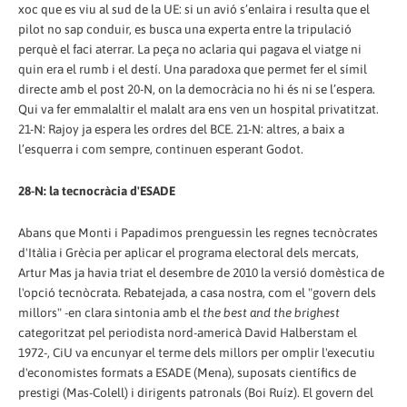
xoc que es viu al sud de la UE: si un avió s’enlaira i resulta que el
pilot no sap conduir, es busca una experta entre la tripulació
perquè el faci aterrar. La peça no aclaria qui pagava el viatge ni
quin era el rumb i el destí. Una paradoxa que permet fer el símil
directe amb el post 20-N, on la democràcia no hi és ni se l’espera.
Qui va fer emmalaltir el malalt ara ens ven un hospital privatitzat.
21-N: Rajoy ja espera les ordres del BCE. 21-N: altres, a baix a
l’esquerra i com sempre, continuen esperant Godot.
28-N: la tecnocràcia d'ESADE
Abans que Monti i Papadimos prenguessin les regnes tecnòcrates
d'Itàlia i Grècia per aplicar el programa electoral dels mercats,
Artur Mas ja havia triat el desembre de 2010 la versió domèstica de
l'opció tecnòcrata. Rebatejada, a casa nostra, com el "govern dels
millors" -en clara sintonia amb el
the best and the brighest
categoritzat pel periodista nord-americà David Halberstam el
1972-, CiU va encunyar el terme dels millors per omplir l'executiu
d'economistes formats a ESADE (Mena), suposats científics de
prestigi (Mas-Colell) i dirigents patronals (Boi Ruíz). El govern del