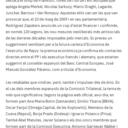
destaca el Grup de Frankfurt, rovell de l’ou de l’elit europea que
aplega Angela Merkel, Nicolas Sarkozy, Mario Draghi, Lagarde,
Juncker, Barroso i Van Rompuy. Aquestes elits van ser les que van
provocar que, el 10 de maig de 2009 i en seu parlamentària,
Rodríguez Zapatero anunciés un cop d’estat financer i confirmés,
en només 120 segons, les nou mesures neoliberals més antisocials
de les darreres dècades imposades pels mercats. Es preveu un
suggeriment semblant per a la futura cartera d’Economia de
l’executiu de Rajoy: la premsa econòmica ja confirma els contactes
directes entre el PP i els executius francès i alemany, que estarien
suggerint el conseller espanyol del Banc Central Europeu, José
Manuel González Páramo, com a titular d’Economia.
Les retallades que vindran, però, també s’impulsen des de dins. En
el cas dels membres espanyols de la Comissió Trilateral, la terna és
més que significativa. Segons la pàgina web oficial, avui dia, en
formen part Ana Maria Botin (Santander), Emilio Ybarra (BBVA),
Oscar Fanjul (Omega Capital, de les Koplowitz), Nemesio de la
Cueva (Repsol), Borja Prado (Endesa) i Ignacio Polanco (Prisa).
També Abel Matutes, Javier Solana o els dos únics membres que
formen part de la Comissió Executiva: Antonio Garrigues Walker i