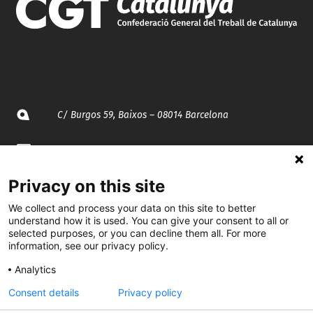
C/ Burgos 59, Baixos – 08014 Barcelona
spccc@
spcgtcatalunya.cat
Privacy on this site
935 120 481
We collect and process your data on this site to better
understand how it is used. You can give your consent to all or
@CGTCatalunya
selected purposes, or you can decline them all. For more
information, see our privacy policy.
cgtcatalunya
Analytics
CGTCatalunya
Consent details
Privacy policy
cgtcatalunya