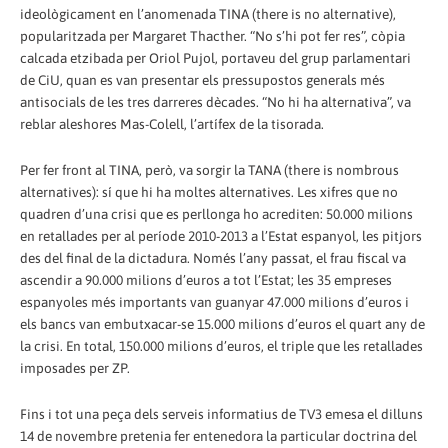
ideològicament en l’anomenada TINA (there is no alternative),
popularitzada per Margaret Thacther. “No s’hi pot fer res”, còpia
calcada etzibada per Oriol Pujol, portaveu del grup parlamentari
de CiU, quan es van presentar els pressupostos generals més
antisocials de les tres darreres dècades. “No hi ha alternativa”, va
reblar aleshores Mas-Colell, l’artífex de la tisorada.
Per fer front al TINA, però, va sorgir la TANA (there is nombrous
alternatives): sí que hi ha moltes alternatives. Les xifres que no
quadren d’una crisi que es perllonga ho acrediten: 50.000 milions
en retallades per al període 2010-2013 a l’Estat espanyol, les pitjors
des del final de la dictadura. Només l’any passat, el frau fiscal va
ascendir a 90.000 milions d’euros a tot l’Estat; les 35 empreses
espanyoles més importants van guanyar 47.000 milions d’euros i
els bancs van embutxacar-se 15.000 milions d’euros el quart any de
la crisi. En total, 150.000 milions d’euros, el triple que les retallades
imposades per ZP.
Fins i tot una peça dels serveis informatius de TV3 emesa el dilluns
14 de novembre pretenia fer entenedora la particular doctrina del