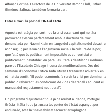
Alfonso Cortina. La rectora de la Universitat Ramon Llull, Esther
Giménez-Salinas, també en formaria part.
Entre el xoc i la por: del TINA al TANA
Aquesta estratègia per sortir de la crisi escanyant qui no l’ha
provocada s’escau perfectament amb la doctrina del xoc
denunciada per Naomi Klein en l’auge del capitalisme del desastre:
aconseguir, per la via de l’enginyeria social i la cultura de la por,
que “allò que és políticament impossible es converteixi en
políticament inevitable”, en paraules literals de Milton Friedman,
pare de l’Escola de Chicago i icona del neoliberalisme. Des del
seminari d’Economia Crítica Taifa, Miren Etxezarreta adverteix en
el mateix sentit: “El poder econòmic fa servir la crisi per dominar la
població rebaixant les condicions de vida i de treball i aplicant el
manual del reajustament neoliberal”.
Un programa d’ajustament que ja ha arribat a Irlanda, Portugal,
Grècia i Itàlia i que ja truca a les portes de l’Estat espanyol per
endurir-lo, sota la “inevitabilitat tècnica” aixoplugada