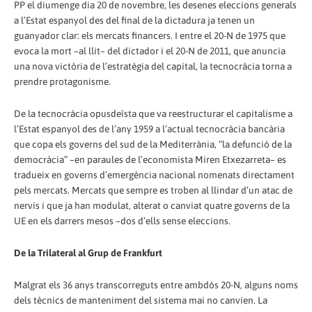
PP el diumenge dia 20 de novembre, les desenes eleccions generals
a l’Estat espanyol des del final de la dictadura ja tenen un
guanyador clar: els mercats financers. I entre el 20-N de 1975 que
evoca la mort –al llit– del dictador i el 20-N de 2011, que anuncia
una nova victòria de l’estratègia del capital, la tecnocràcia torna a
prendre protagonisme.
De la tecnocràcia opusdeïsta que va reestructurar el capitalisme a
l’Estat espanyol des de l’any 1959 a l’actual tecnocràcia bancària
que copa els governs del sud de la Mediterrània, “la defunció de la
democràcia” –en paraules de l’economista Miren Etxezarreta– es
tradueix en governs d’emergència nacional nomenats directament
pels mercats. Mercats que sempre es troben al llindar d’un atac de
nervis i que ja han modulat, alterat o canviat quatre governs de la
UE en els darrers mesos –dos d’ells sense eleccions.
De la Trilateral al Grup de Frankfurt
Malgrat els 36 anys transcorreguts entre ambdós 20-N, alguns noms
dels tècnics de manteniment del sistema mai no canvien. La