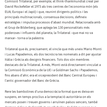
Comissió Trilateral, per exemple, el think-thankmundial creat per
David Rockefeller el 1973 als tres centres de l’economia món (els
EUA, Europa i el Japó) i que, reunint dirigents polítics i les
principals multinacionals, consensua decisions, defineix
estratègies i impulsa processos d’abast mundial. Relacionada amb
el Grup de Bilderberg, que aplega les 130 personalitats més
poderoses i influents del planeta, la Trilateral –que mai no va
marxar– torna a la palestra.
Trilateral que és, precisament, el vincle que més uneix Mario Monti
i Lucas Papademos, els dos tecnòcra tes nomenats a dit per ajustar
Itàlia i Grècia als designis financers. Tots dos són membres
destacats de la Trilateral. A més, Monti està directament vinculat a
la Comissió Econòmica de la UE i a Goldman Sachs i Papademos,
fins abans d’ahir, era el vicepresident del Banc Central Europeu i
l’antic governador del Banc de Grècia.
Rere les bambolines d’una democràcia formal que es deixa en
suspens, en temps proclius a la temptació autoritària on els
mercats posen i treuen governs i arruïnen països sencers, també