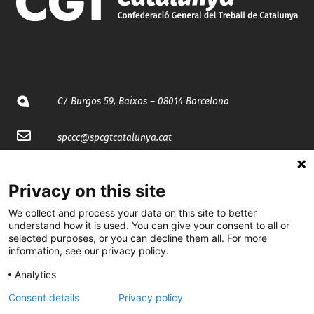
C/ Burgos 59, Baixos – 08014 Barcelona
spccc@
spcgtcatalunya.cat
935 120 481
Privacy on this site
We collect and process your data on this site to better
@CGTCatalunya
understand how it is used. You can give your consent to all or
selected purposes, or you can decline them all. For more
cgtcatalunya
information, see our privacy policy.
CGTCatalunya
Analytics
cgtcatalunya
Consent details
Privacy policy