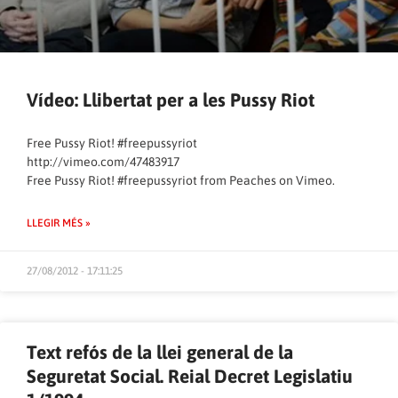
Vídeo: Llibertat per a les Pussy Riot
Free Pussy Riot! #freepussyriot
http://vimeo.com/47483917
Free Pussy Riot! #freepussyriot
from
Peaches
on
Vimeo
.
LLEGIR MÉS »
27/08/2012 - 17:11:25
Text refós de la llei general de la
Seguretat Social. Reial Decret Legislatiu