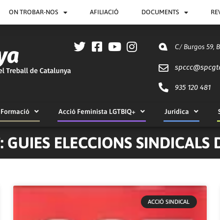
ON TROBAR-NOS
AFILIACIÓ
DOCUMENTS
RE
C/ Burgos 59, 
spccc@
spcgt
935 120 481
Formació
Acció Feminista LGTBIQ+
Jurídica
: GUIES ELECCIONS SINDICALS 
ACCIÓ SINDICAL