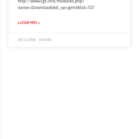
http://www.cgt.info/modules.php?
name=Downloads&d_op=getit&lid=727
LLEGIR MÉS »
29/11/2006 - 10:34:00