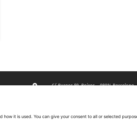
f
C/ Burgos 59, Baixos – 08014 Barcelona
spccc@
spcgtcatalunya.cat
d how it is used. You can give your consent to all or selected purpos
935 120 481