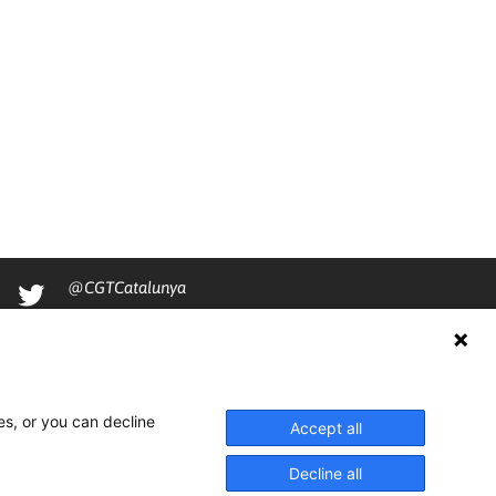
@CGTCatalunya
cgtcatalunya
CGTCatalunya
cgtcatalunya
es, or you can decline
Accept all
Decline all