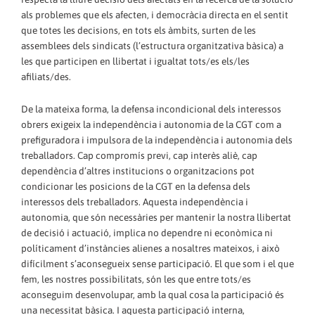
als problemes que els afecten, i democràcia directa en el sentit
que totes les decisions, en tots els àmbits, surten de les
assemblees dels sindicats (l’estructura organitzativa bàsica) a
les que participen en llibertat i igualtat tots/es els/les
afiliats/des.
De la mateixa forma, la defensa incondicional dels interessos
obrers exigeix la independència i autonomia de la CGT com a
prefiguradora i impulsora de la independència i autonomia dels
treballadors. Cap compromís previ, cap interès aliè, cap
dependència d’altres institucions o organitzacions pot
condicionar les posicions de la CGT en la defensa dels
interessos dels treballadors. Aquesta independència i
autonomia, que són necessàries per mantenir la nostra llibertat
de decisió i actuació, implica no dependre ni econòmica ni
políticament d’instàncies alienes a nosaltres mateixos, i això
difícilment s’aconsegueix sense participació. El que som i el que
fem, les nostres possibilitats, són les que entre tots/es
aconseguim desenvolupar, amb la qual cosa la participació és
una necessitat bàsica. I aquesta participació interna,