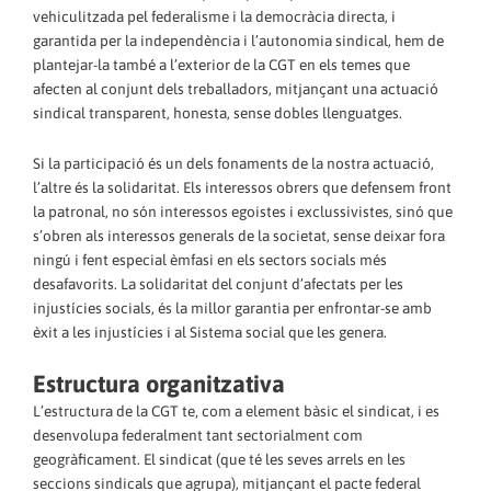
vehiculitzada pel federalisme i la democràcia directa, i
garantida per la independència i l’autonomia sindical, hem de
plantejar-la també a l’exterior de la CGT en els temes que
afecten al conjunt dels treballadors, mitjançant una actuació
sindical transparent, honesta, sense dobles llenguatges.
Si la participació és un dels fonaments de la nostra actuació,
l’altre és la solidaritat. Els interessos obrers que defensem front
la patronal, no són interessos egoistes i exclussivistes, sinó que
s’obren als interessos generals de la societat, sense deixar fora
ningú i fent especial èmfasi en els sectors socials més
desafavorits. La solidaritat del conjunt d’afectats per les
injustícies socials, és la millor garantia per enfrontar-se amb
èxit a les injustícies i al Sistema social que les genera.
Estructura organitzativa
L’estructura de la CGT te‚ com a element bàsic el sindicat, i es
desenvolupa federalment tant sectorialment com
geogràficament. El sindicat (que té les seves arrels en les
seccions sindicals que agrupa), mitjançant el pacte federal