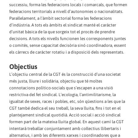
successiu, forma les federacions locals i comarcals, que formen
federacions territorials a nivell d’autonomies o nacionalitats.
Paral·lelament, a l’àmbit sectorial forma les federacions
d’indústria. A tots els àmbits el sindicat manté el caràcter
d’unitat bàsica de la que sorgeix tot el procés de prendre
decisions. A tots els nivells funcionen les corresponents juntes
o comitès, sense capacitat decisòria sinó coordinadora, essent
els càrrecs de caràcter rotatiu i a disposició dels representats.
Objectius
L’objectiu central de la CGT és la construcció d’una societat
més justa, lliure i solidària, objectiu que té moltes
connotacions político-socials que s’escapen a una visió
restrictiva del fet sindical. L’ecologia, l’antimilitarisme, la
igualtat de sexes, races i pobles, etc, són qüestions a les que la
CGT també dedica el seu treball, la seva lluita, fins i tot en el
plantejament sindical quotidià. Acció social i acció sindical
formen part de la mateixa lluita global. En aquest camí la CGT
intentarà treballar conjuntament amb col·lectius llibertaris i
alternatius, i amb les diferents xarxes i coordinadores que a