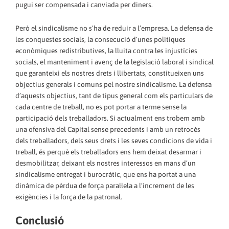
pugui ser compensada i canviada per diners.
Però el sindicalisme no s’ha de reduir a l’empresa. La defensa de
les conquestes socials, la consecució d’unes polítiques
econòmiques redistributives, la lluita contra les injustícies
socials, el manteniment i avenç de la legislació laboral i sindical
que garanteixi els nostres drets i llibertats, constitueixen uns
objectius generals i comuns pel nostre sindicalisme. La defensa
d’aquests objectius, tant de tipus general com els particulars de
cada centre de treball, no es pot portar a terme sense la
participació dels treballadors. Si actualment ens trobem amb
una ofensiva del Capital sense precedents i amb un retrocés
dels treballadors, dels seus drets i les seves condicions de vida i
treball, és perquè els treballadors ens hem deixat desarmar i
desmobilitzar, deixant els nostres interessos en mans d’un
sindicalisme entregat i burocràtic, que ens ha portat a una
dinàmica de pèrdua de força paral·lela a l’increment de les
exigències i la força de la patronal.
Conclusió