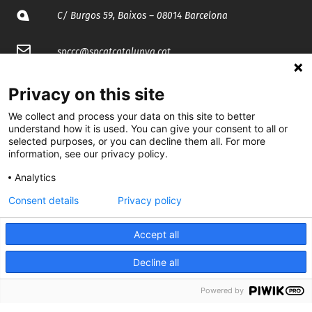
C/ Burgos 59, Baixos – 08014 Barcelona
spccc@
spcgtcatalunya.cat
935 120 481
Privacy on this site
We collect and process your data on this site to better
@CGTCatalunya
understand how it is used. You can give your consent to all or
selected purposes, or you can decline them all. For more
information, see our privacy policy.
cgtcatalunya
Analytics
CGTCatalunya
Consent details
Privacy policy
cgtcatalunya
Accept all
Decline all
Desenvolupat per
Powered by