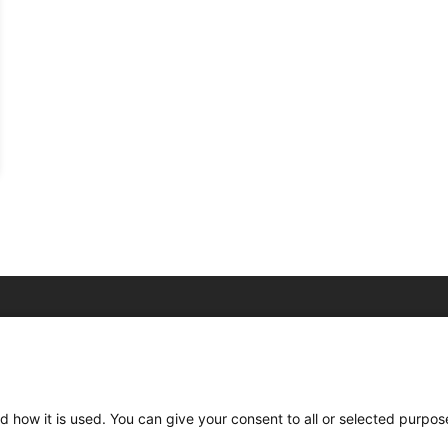
C/ Burgos 59, Baixos – 08014 Barcelona
spccc@
spcgtcatalunya.cat
d how it is used. You can give your consent to all or selected purpos
935 120 481