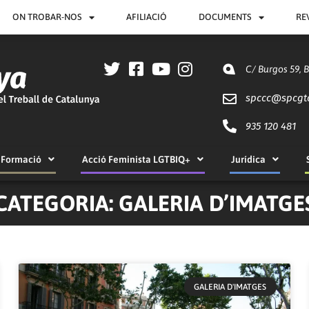
ON TROBAR-NOS
AFILIACIÓ
DOCUMENTS
RE
C/ Burgos 59, 
spccc@
spcgt
935 120 481
Formació
Acció Feminista LGTBIQ+
Jurídica
CATEGORIA: GALERIA D’IMATGE
GALERIA D'IMATGES