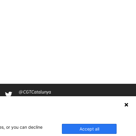
@CGTCatalunya
cgtcatalunya
CGTCatalunya
cgtcatalunya
es, or you can decline
Accept all