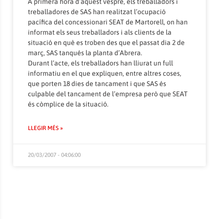
A primera hora d’aquest vespre, els treballadors i
treballadores de SAS han realitzat l’ocupació
pacífica del concessionari SEAT de Martorell, on han
informat els seus treballadors i als clients de la
situació en què es troben des que el passat dia 2 de
març, SAS tanqués la planta d’Abrera.
Durant l’acte, els treballadors han lliurat un full
informatiu en el que expliquen, entre altres coses,
que porten 18 dies de tancament i que SAS és
culpable del tancament de l’empresa però que SEAT
és còmplice de la situació.
LLEGIR MÉS »
20/03/2007 - 04:06:00