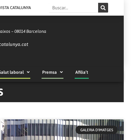
Search
VISTA CATALUNYA
Baixos – 08014 Barcelona
catalunya.cat
Salut laboral
Premsa
Afilia’t
S
GALERIA D'IMATGES