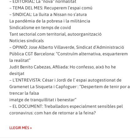
– EDITORIAL: La “nova” normalitat
– TEMA DEL MES: Recuperem l’espai comú
– SINDICAL: La lluita a Nissan no s’atura
La pandèmia de la pobresa i la militància
Sindicalisme en temps de covid
Tant sectorial com territorial, autoorganització
Notícies sindicals
– OPINIÓ: Jose Alberto Villaverde, Sindicat d’Administració
Pública CGT Barcelona: “Construïm alternativa, esquarterem
la realitat”
Judit Benito Cabezas, Afiliada: Ho confesso, això ho he
desitjat
– L’ENTREVISTA: César i Jordi de l’ espai autogestionat de
Gramenet La Sisqueta i Capfoguer : “Despertem de tenir por a
trencar la falsa
imatge de tranquil·litat i benestar”
– EL DOCUMENT: Treballadors especialment sensibles pel
coronavirus: com han de retornar a la feina?
LLEGIR MÉS »