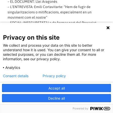
– EL DOCUMENT:
Llei Aragonès
– L’ENTREVISTA: Emili Cortavitarte: “Hem de fugir de
singularitzacions o mitificacions, especialment en un
moviment com el nostre”
– SOCIAL: INSEGURETAT? La de formar part del Precariat
Caravaneres cegeteres a la caravana Abriendo Fronteras
– LES NOSTRES VEUS LLIBERTÀRIES I FEMINISTES: La Pèrdua
Privacy on this site
de la Innocència
– INTERNACIONAL: Campament de Jineolojî a Catalunya
We collect and process your data on this site to better
– DINAMITA DE CERVELL: Reconstrucció de la CNT i el MLE a
understand how it is used. You can give your consent to all or
selected purposes, or you can decline them all. For more
la clandestinitat
information, see our privacy policy.
La nota de l’alcalde de Terrassa a un formulari obsolet (1919)
– AL TINTER: Las Kellys: “Tenim por perquè ens poden
Analytics
acomiadar, però cal posar en una balança la por i la salut”
Podeu veure i descarregar el Catalunya 211 a:
Consent details
Privacy policy
http://www.revistacatalunya.cat/
Attached documents
Accept all
Catalunya 211
Decline all
LLEGIR MÉS »
Powered by