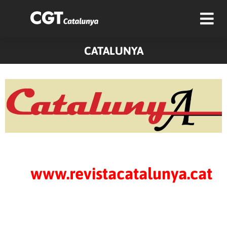
CATALUNYA
www.revistacatalunya.cat
Pàgina
Pàgina
Pàgina
Pàgina
Pàgina
Pàgina