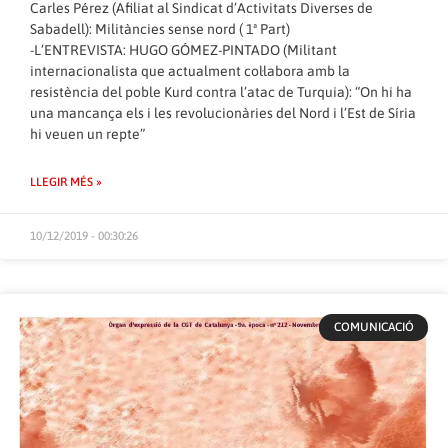
Carles Pérez (Afiliat al Sindicat d’Activitats Diverses de
Sabadell): Militàncies sense nord ( 1ª Part)
-L’ENTREVISTA: HUGO GÓMEZ-PINTADO (Militant
internacionalista que actualment col·labora amb la
resistència del poble Kurd contra l’atac de Turquia): “On hi ha
una mancança els i les revolucionàries del Nord i l’Est de Síria
hi veuen un repte”
LLEGIR MÉS »
10/12/2019 - 00:30:26
COMUNICACIÓ