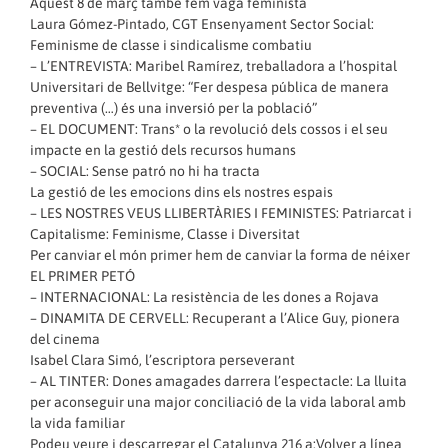
Aquest 8 de març també fem vaga feminista
Laura Gómez-Pintado, CGT Ensenyament Sector Social:
Feminisme de classe i sindicalisme combatiu
– L’ENTREVISTA: Maribel Ramírez, treballadora a l’hospital
Universitari de Bellvitge: “Fer despesa pública de manera
preventiva (…) és una inversió per la població”
– EL DOCUMENT: Trans* o la revolució dels cossos i el seu
impacte en la gestió dels recursos humans
– SOCIAL: Sense patró no hi ha tracta
La gestió de les emocions dins els nostres espais
– LES NOSTRES VEUS LLIBERTÀRIES I FEMINISTES: Patriarcat i
Capitalisme: Feminisme, Classe i Diversitat
Per canviar el món primer hem de canviar la forma de néixer
EL PRIMER PETÓ
– INTERNACIONAL: La resistència de les dones a Rojava
– DINAMITA DE CERVELL: Recuperant a l’Alice Guy, pionera
del cinema
Isabel Clara Simó, l’escriptora perseverant
– AL TINTER: Dones amagades darrera l’espectacle: La lluita
per aconseguir una major conciliació de la vida laboral amb
la vida familiar
Podeu veure i descarregar el Catalunya 216 a:Volver a línea