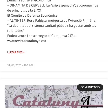
públic i l’activitat econòmica
– DINAMITA DE CERVELL: La “grip espanyola”, el coronavirus
de principis de la S. XX
El Comité de Defensa Económica
– AL TINTER: Rosa Pahissa, metgessa de l’Atenció Primària:
“La debilitat del sistema sanitari públic s’ha gestat amb les
retallades”
Podeu veure i descarregar el Catalunya 217 a:
www.revistacatalunya.cat
LLEGIR MÉS »
31/03/2020 - 10:15:02
COMUNICACIÓ