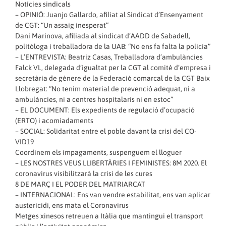
Notícies sindicals
– OPINIÓ: Juanjo Gallardo, afiliat al Sindicat d’Ensenyament
de CGT: “Un assaig inesperat”
Dani Marinova, afiliada al sindicat d’AADD de Sabadell,
politòloga i treballadora de la UAB: “No ens fa falta la policia”
– L’ENTREVISTA: Beatriz Casas, Treballadora d’ambulàncies
Falck VL, delegada d’igualtat per la CGT al comitè d’empresa i
secretària de gènere de la Federació comarcal de la CGT Baix
Llobregat: “No tenim material de prevenció adequat, ni a
ambulàncies, ni a centres hospitalaris ni en estoc”
– EL DOCUMENT: Els expedients de regulació d’ocupació
(ERTO) i acomiadaments
– SOCIAL: Solidaritat entre el poble davant la crisi del CO-
VID19
Coordinem els impagaments, suspenguem el lloguer
– LES NOSTRES VEUS LLIBERTÀRIES I FEMINISTES: 8M 2020. El
coronavirus visibilitzarà la crisi de les cures
8 DE MARÇ I EL PODER DEL MATRIARCAT
– INTERNACIONAL: Ens van vendre estabilitat, ens van aplicar
austericidi, ens mata el Coronavirus
Metges xinesos retreuen a Itàlia que mantingui el transport