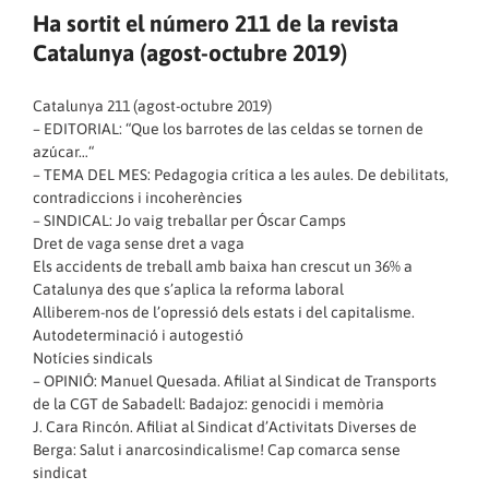
Ha sortit el número 211 de la revista
Catalunya (agost-octubre 2019)
Catalunya 211 (agost-octubre 2019)
– EDITORIAL: “
Que los barrotes de las celdas se tornen de
azúcar…
“
– TEMA DEL MES:
Pedagogia crítica a les aules. De debilitats,
contradiccions i incoherències
– SINDICAL: Jo vaig treballar per Óscar Camps
Dret de vaga sense dret a vaga
Els accidents de treball amb baixa han crescut un 36% a
Catalunya des que s’aplica la reforma laboral
Alliberem-nos de l’opressió dels estats i del capitalisme.
Autodeterminació i autogestió
Notícies sindicals
– OPINIÓ: Manuel Quesada. Afiliat al Sindicat de Transports
de la CGT de Sabadell: Badajoz: genocidi i memòria
J. Cara Rincón. Afiliat al Sindicat d’Activitats Diverses de
Berga: Salut i anarcosindicalisme! Cap comarca sense
sindicat