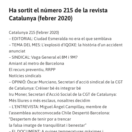
Ha sortit el número 215 de la revista
Catalunya (febrer 2020)
Catalunya 215 (febrer 2020)
– EDITORIAL: Ciudad Esmeralda no era el que semblava
– TEMA DEL MES: L’explosió d’IQOXE: la història d’un accident
anunciat
– SINDICAL: Vaga General el 8M i 9M?
Amiant al metro de Barcelona
El recurs preventiu, RRPP
Notícies sindicals
– OPINIÓ: Óscar Murciano, Secretari d’acció sindical de la CGT
de Catalunya: Créixer bé és integrar bé
Iru Moner, Secretari d’Acció Social de la CGT de Catalunya:
Més lliures o més esclaus, nosaltres decidim
– L’ENTREVISTA: Miguel Ángel Campillay, membre de
l’assemblea autoconvocada Chile Despertó Barcelona:
“Despertem de tenir por a trencar
la falsa imatge de tranquil·litat i benestar”
– EL DOCUMENT: A quines temperatures màximes i