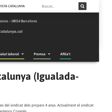
Search
VISTA CATALUNYA
Baixos – 08014 Barcelona
catalunya.cat
Salut laboral
Premsa
Afilia’t
alunya (Igualada-
es del sindicat dels propers 4 anys. Actualment el sindicat
anterior Congrés.