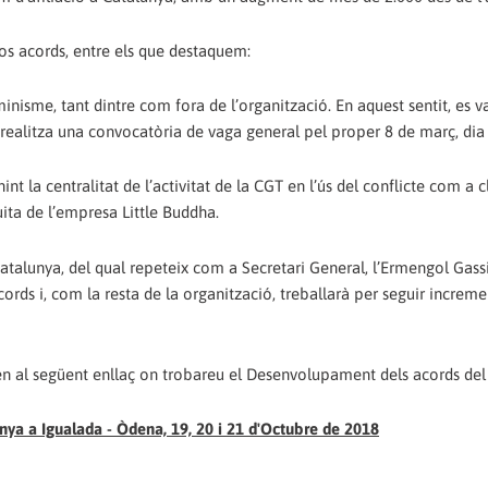
sos acords, entre els que destaquem:
minisme, tant dintre com fora de l’organització. En aquest sentit, es
realitza una convocatòria de vaga general pel proper 8 de març, dia 
int la centralitat de l’activitat de la CGT en l’ús del conflicte com a c
ita de l’empresa Little Buddha.
atalunya, del qual repeteix com a Secretari General, l’Ermengol Gassi
ds i, com la resta de la organització, treballarà per seguir incremen
 en al següent enllaç on trobareu el Desenvolupament dels acords de
ya a Igualada - Òdena, 19, 20 i 21 d'Octubre de 2018