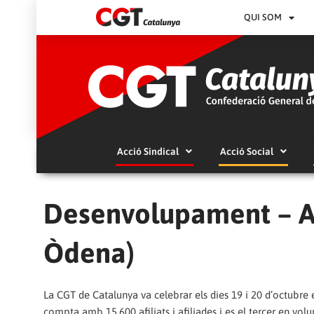
QUI SOM
Acció Sindical
Acció Social
Desenvolupament – Ac
Òdena)
La CGT de Catalunya va celebrar els dies 19 i 20 d’octubre e
compta amb 15.600 afiliats i afiliades i es el tercer en vo