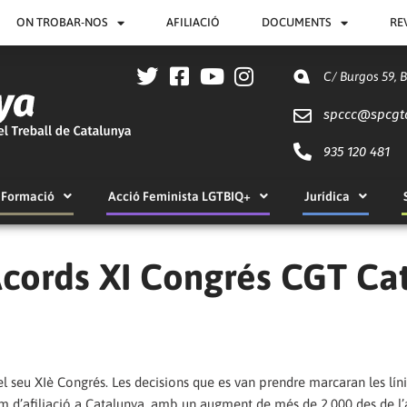
ON TROBAR-NOS
AFILIACIÓ
DOCUMENTS
RE
C/ Burgos 59, 
spccc@
spcgt
935 120 481
Formació
Acció Feminista LGTBIQ+
Jurídica
ords XI Congrés CGT Cat
l seu XIè Congrés. Les decisions que es van prendre marcaran les líni
lum d’afiliació a Catalunya, amb un augment de més de 2.000 des de l’