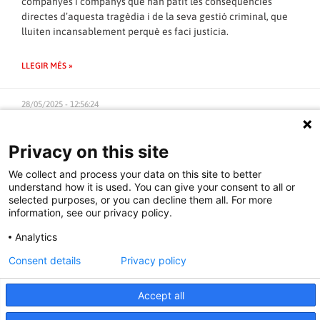
companyes i companys que han patit les conseqüències
directes d’aquesta tragèdia i de la seva gestió criminal, que
lluiten incansablement perquè es faci justícia.
LLEGIR MÉS »
28/05/2025 - 12:56:24
Privacy on this site
ACCIÓ SOCIAL
We collect and process your data on this site to better
understand how it is used. You can give your consent to all or
selected purposes, or you can decline them all. For more
information, see our privacy policy.
Analytics
Consent details
Privacy policy
Accept all