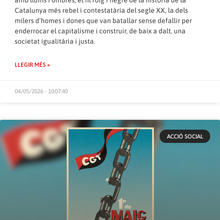
amb llums i ombres, el fil roig i negre de la història de la
Catalunya més rebel i contestatària del segle XX, la dels
milers d’homes i dones que van batallar sense defallir per
enderrocar el capitalisme i construir, de baix a dalt, una
societat igualitària i justa.
LLEGIR MÉS »
04/05/2026 - 10:07:40
ACCIÓ SOCIAL