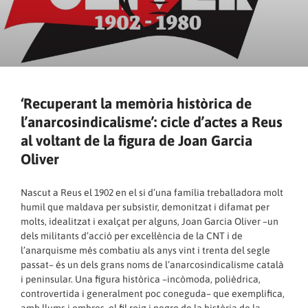
‘Recuperant la memòria històrica de
l’anarcosindicalisme’: cicle d’actes a Reus
al voltant de la figura de Joan Garcia
Oliver
Nascut a Reus el 1902 en el si d’una família treballadora molt
humil que maldava per subsistir, demonitzat i difamat per
molts, idealitzat i exalçat per alguns, Joan Garcia Oliver –un
dels militants d’acció per excel·lència de la CNT i de
l’anarquisme més combatiu als anys vint i trenta del segle
passat– és un dels grans noms de l’anarcosindicalisme català
i peninsular. Una figura històrica –incòmoda, polièdrica,
controvertida i generalment poc coneguda– que exemplifica,