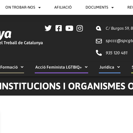
ON TROBAR-NOS
AFILIACIÓ
DOCUMENTS
RE
C/ Burgos 59, 
spccc@
spcgt
935 120 481
Formació
Acció Feminista LGTBIQ+
Jurídica
 INSTITUCIONS I ORGANISMES O