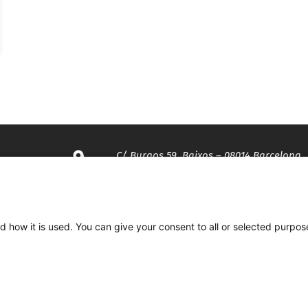
C/ Burgos 59, Baixos – 08014 Barcelona
spccc@
spcgtcatalunya.cat
d how it is used. You can give your consent to all or selected purpos
935 120 481
Desenvolupat per