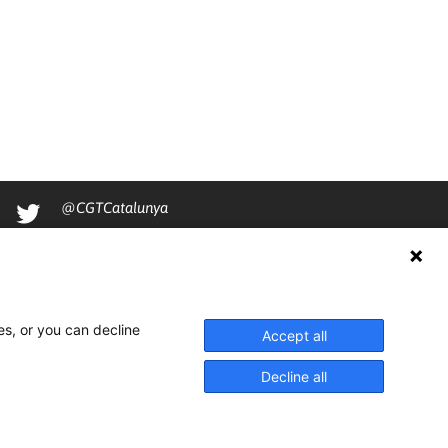
@CGTCatalunya
cgtcatalunya
CGTCatalunya
cgtcatalunya
es, or you can decline
Accept all
Decline all