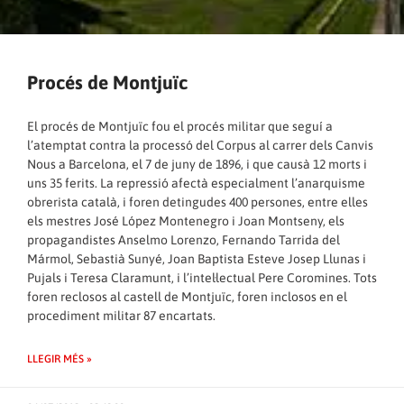
Procés de Montjuïc
El procés de Montjuïc fou el procés militar que seguí a
l’atemptat contra la processó del Corpus al carrer dels Canvis
Nous a Barcelona, el 7 de juny de 1896, i que causà 12 morts i
uns 35 ferits. La repressió afectà especialment l’anarquisme
obrerista català, i foren detingudes 400 persones, entre elles
els mestres José López Montenegro i Joan Montseny, els
propagandistes Anselmo Lorenzo, Fernando Tarrida del
Mármol, Sebastià Sunyé, Joan Baptista Esteve Josep Llunas i
Pujals i Teresa Claramunt, i l’intel·lectual Pere Coromines. Tots
foren reclosos al castell de Montjuïc, foren inclosos en el
procediment militar 87 encartats.
LLEGIR MÉS »