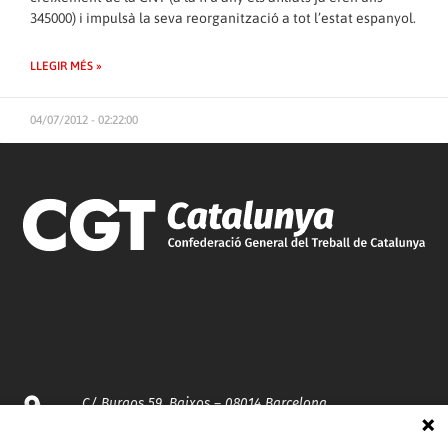
345000) i impulsà la seva reorganització a tot l’estat espanyol.
LLEGIR MÉS »
04/07/2012 - 02:22:00
C/ Burgos 59, Baixos – 08014 Barcelona