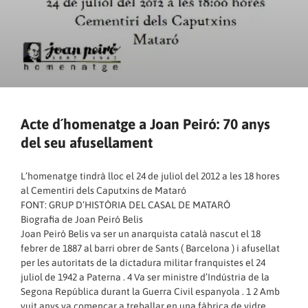
Acte d´homenatge a Joan Peiró: 70 anys
del seu afusellament
L’homenatge tindrà lloc el 24 de juliol del 2012 a les 18 hores
al Cementiri dels Caputxins de Mataró
FONT:
GRUP D’HISTÒRIA DEL CASAL DE MATARÓ
Biografia de Joan Peiró Belis
Joan Peiró Belis va ser un anarquista català nascut el 18
febrer de 1887 al barri obrer de Sants ( Barcelona ) i afusellat
per les autoritats de la dictadura militar franquistes el 24
juliol de 1942 a Paterna . 4 Va ser ministre d’Indústria de la
Segona República durant la Guerra Civil espanyola . 1 2 Amb
vuit anys va començar a treballar en una fàbrica de vidre