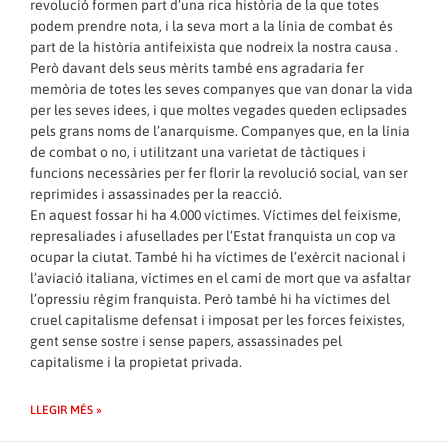
revolució formen part d’una rica història de la que totes
podem prendre nota, i la seva mort a la línia de combat és
part de la història antifeixista que nodreix la nostra causa .
Però davant dels seus mèrits també ens agradaria fer
memòria de totes les seves companyes que van donar la vida
per les seves idees, i que moltes vegades queden eclipsades
pels grans noms de l’anarquisme. Companyes que, en la línia
de combat o no, i utilitzant una varietat de tàctiques i
funcions necessàries per fer florir la revolució social, van ser
reprimides i assassinades per la reacció.
En aquest fossar hi ha 4.000 víctimes. Víctimes del feixisme,
represaliades i afusellades per l’Estat franquista un cop va
ocupar la ciutat. També hi ha víctimes de l’exèrcit nacional i
l’aviació italiana, víctimes en el camí de mort que va asfaltar
l’opressiu règim franquista. Però també hi ha víctimes del
cruel capitalisme defensat i imposat per les forces feixistes,
gent sense sostre i sense papers, assassinades pel
capitalisme i la propietat privada.
LLEGIR MÉS »