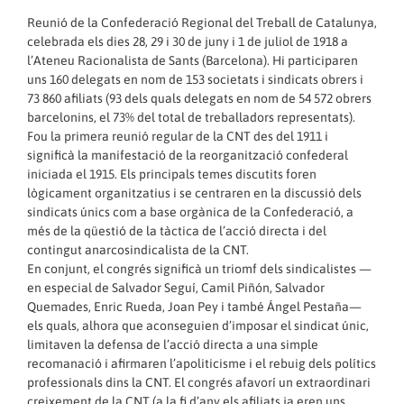
Reunió de la Confederació Regional del Treball de Catalunya,
celebrada els dies 28, 29 i 30 de juny i 1 de juliol de 1918 a
l’Ateneu Racionalista de Sants (Barcelona). Hi participaren
uns 160 delegats en nom de 153 societats i sindicats obrers i
73 860 afiliats (93 dels quals delegats en nom de 54 572 obrers
barcelonins, el 73% del total de treballadors representats).
Fou la primera reunió regular de la CNT des del 1911 i
significà la manifestació de la reorganització confederal
iniciada el 1915. Els principals temes discutits foren
lògicament organitzatius i se centraren en la discussió dels
sindicats únics com a base orgànica de la Confederació, a
més de la qüestió de la tàctica de l’acció directa i del
contingut anarcosindicalista de la CNT.
En conjunt, el congrés significà un triomf dels sindicalistes —
en especial de Salvador Seguí, Camil Piñón, Salvador
Quemades, Enric Rueda, Joan Pey i també Ángel Pestaña—
els quals, alhora que aconseguien d’imposar el sindicat únic,
limitaven la defensa de l’acció directa a una simple
recomanació i afirmaren l’apoliticisme i el rebuig dels polítics
professionals dins la CNT. El congrés afavorí un extraordinari
creixement de la CNT (a la fi d’any els afiliats ja eren uns