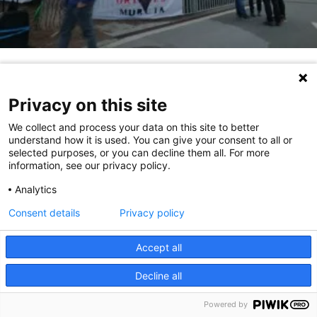
NO AL ERE DE GRIFOLS S.A.
Privacy on this site
Desde la sección sindical de CGT Instituto Grifols y
We collect and process your data on this site to better
Laboratorios Grifols, queremos trasladar
understand how it is used. You can give your consent to all or
nuestra solidaridad y apoyo a las compañeras de la empresa
selected purposes, or you can decline them all. For more
information, see our privacy policy.
Grifols S.A.
La situación actual del Holding es de 15 sociedades dentro
Analytics
del grupo Grifols en España, con
aproximadamente 4.200 personas trabajadoras. A nivel
Consent details
Privacy policy
mundial hay 27.000 personas
trabajadoras, de las cuáles unas 20.000 aproximadamente
Accept all
están en EEUU.
Decline all
LLEGIR MÉS »
Powered by