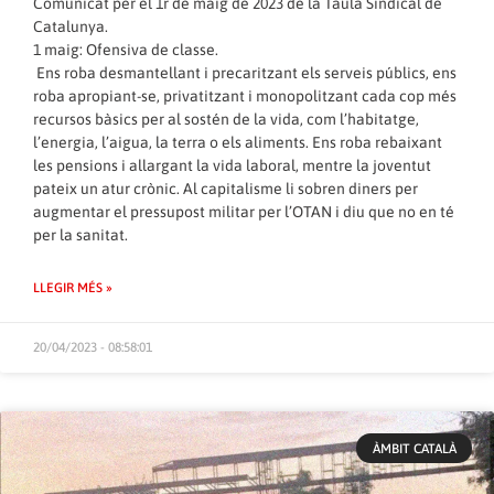
Comunicat per el 1r de maig de 2023 de la Taula Sindical de
Catalunya.
1 maig: Ofensiva de classe.
Ens roba desmantellant i precaritzant els serveis públics, ens
roba apropiant-se, privatitzant i monopolitzant cada cop més
recursos bàsics per al sostén de la vida, com l’habitatge,
l’energia, l’aigua, la terra o els aliments. Ens roba rebaixant
les pensions i allargant la vida laboral, mentre la joventut
pateix un atur crònic. Al capitalisme li sobren diners per
augmentar el pressupost militar per l’OTAN i diu que no en té
per la sanitat.
LLEGIR MÉS »
20/04/2023 - 08:58:01
ÀMBIT CATALÀ