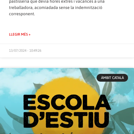
pastisseria que devia hores extres i vacances a una
treballadora, acomiadada sense la indemnització
corresponent.
LLEGIR MÉS »
13/07/2024 - 10:49:26
ÀMBIT CATALÀ