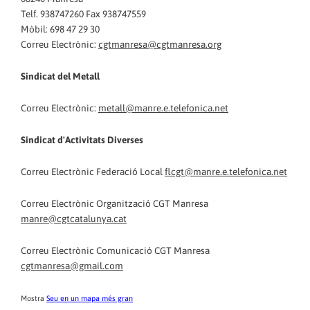
Telf. 938747260 Fax 938747559
Mòbil: 698 47 29 30
Correu Electrònic:
cgtmanresa@cgtmanresa.org
Sindicat del Metall
Correu Electrònic:
metall@manre.e.telefonica.net
Sindicat d'Activitats Diverses
Correu Electrònic Federació Local
flcgt@manre.e.telefonica.net
Correu Electrònic Organització CGT Manresa
manre@cgtcatalunya.cat
Correu Electrònic Comunicació CGT Manresa
cgtmanresa@gmail.com
Mostra
Seu en un mapa més gran