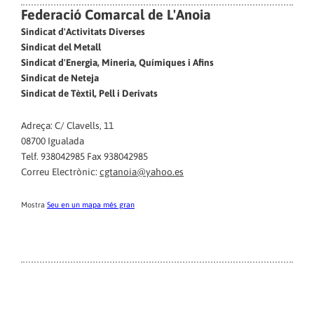
Federació Comarcal de L'Anoia
Sindicat d'Activitats Diverses
Sindicat del Metall
Sindicat d'Energia, Mineria, Químiques i Afins
Sindicat de Neteja
Sindicat de Tèxtil, Pell i Derivats
Adreça: C/ Clavells, 11
08700 Igualada
Telf. 938042985 Fax 938042985
Correu Electrònic:
cgtanoia@yahoo.es
Mostra
Seu en un mapa més gran