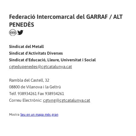
Federació Intercomarcal del GARRAF / ALT
PENEDÈS
Sindicat del Metall
Sindicat d'Activitats Diverses
Sindicat d'Educació, Lleure, Universitat i Social
cgtedupenedes@cgtcatalunya.cat
Rambla del Castell, 32
08800 de Vilanova i la Geltrú
Telf. 938934261 Fax 938934261
Correu Electrònic:
cgtvng@cgtcatalunya.cat
Mostra
Seu en un mapa més gran