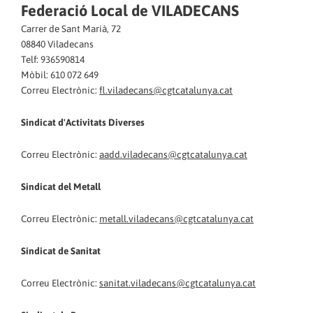
Federació Local de VILADECANS
Carrer de Sant Marià, 72
08840 Viladecans
Telf: 936590814
Mòbil: 610 072 649
Correu Electrònic:
fl.viladecans@cgtcatalunya.cat
Sindicat d'Activitats Diverses
Correu Electrònic:
aadd.viladecans@cgtcatalunya.cat
Sindicat del Metall
Correu Electrònic:
metall.viladecans@cgtcatalunya.cat
Sindicat de
Sanitat
Correu Electrònic:
sanitat.viladecans@cgtcatalunya.cat