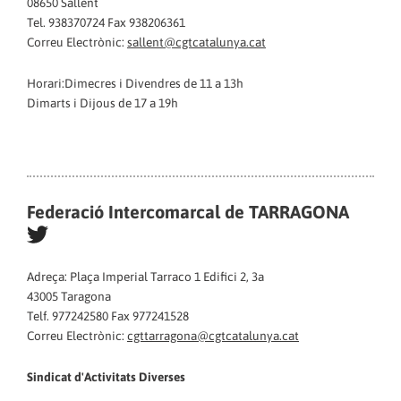
08650 Sallent
Tel. 938370724 Fax 938206361
Correu Electrònic:
sallent@cgtcatalunya.cat
Horari:Dimecres i Divendres de 11 a 13h
Dimarts i Dijous de 17 a 19h
Federació Intercomarcal de TARRAGONA
Adreça: Plaça Imperial Tarraco 1 Edifici 2, 3a
43005 Taragona
Telf. 977242580 Fax 977241528
Correu Electrònic:
cgttarragona@cgtcatalunya.cat
Sindicat d'Activitats Diverses