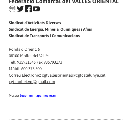
Federació Comarcal del VALLÈS ORIENTAL
Sindicat d'Activitats Diverses
Sindicat de Energia, Mineria, Químiques i Afins
Sindicat de Transports i Comunicacions
Ronda d'Orient, 6
08100 Mollet del Vallès
Telf. 935931545 Fax 935793173
Mòbil: 600 375 500
Correu Electrònic:
cgtvallesoriental@cgtcatalunya.cat
,
cgt.mollet.vo@gmail.com
Mostra
Seuen un mapa més gran