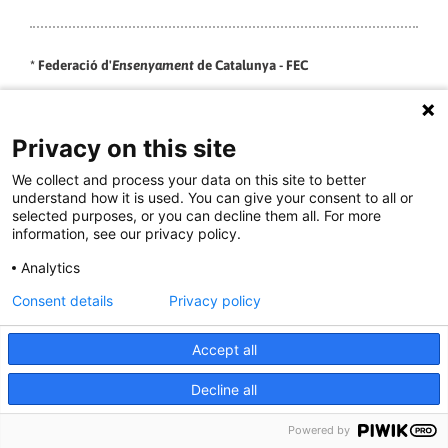
* Federació d'
Ensenyament
de Catalunya - FEC
Privacy on this site
Adreça: Pare Lainez 18-24 08025 Barcelona
We collect and process your data on this site to better
understand how it is used. You can give your consent to all or
Telf/fax: 933103362 / 933107110
selected purposes, or you can decline them all. For more
information, see our privacy policy.
Correu Electrònic:
fedensecat@cgtcatalunya.cat
Analytics
Consent details
Privacy policy
Accept all
Decline all
* Federació del
Metall
de Catalunya - FEMEC
Powered by
Adreça: Pare Lainez 18-24 08025 Barcelona