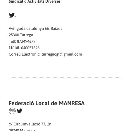
Sindicat d'Activitats Diverses
Avinguda catalunya 66, Baixos
25300 Tàrrega
Telf: 873494679
Mòbil: 640051696
Correu Electrònic:
tarregacgt@gmail.com
Federació Local de MANRESA
c/ Circumval·lació 77, 2n
08240 Manresa