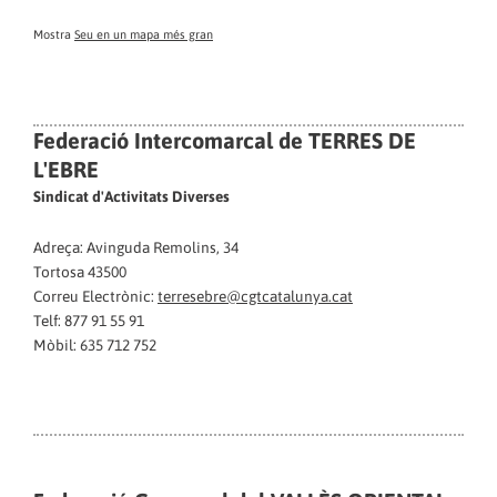
Mostra
Seu en un mapa més gran
Federació Intercomarcal de TERRES DE
L'EBRE
Sindicat d'Activitats Diverses
Adreça: Avinguda Remolins, 34
Tortosa 43500
Correu Electrònic:
terresebre@cgtcatalunya.cat
Telf: 877 91 55 91
Mòbil: 635 712 752