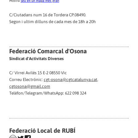
Mostra
Seu en un mapa més gran
C/Ciutadans num 16 de Tordera CP.08490.
Segon i ultim dilluns de cada mes de 18h a 20h
Federació Comarcal d'Osona
Sindicat d'Activitats Diverses
C/ Virrei Avilés 15 E-2 08550 Vic
Correu Electrònic:
cgt-osona@cgtcatalunya.cat,
cgtosona@gmail.com
Telèfon/Telegram/WhatsApp: 622 098 324
Federació Local de RUBÍ