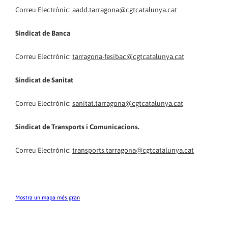
Correu Electrònic:
aadd.tarragona@cgtcatalunya.cat
Sindicat de Banca
Correu Electrònic:
tarragona-fesibac@cgtcatalunya.cat
Sindicat de
Sanitat
Correu Electrònic:
sanitat.tarragona@cgtcatalunya.cat
Sindicat de Transports i Comunicacions.
Correu Electrònic:
transports.tarragona@cgtcatalunya.cat
Mostra un mapa més gran