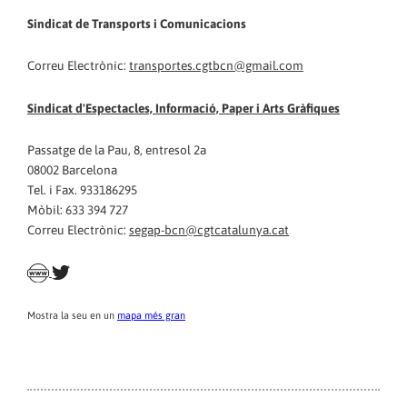
Sindicat de Transports i Comunicacions
Correu Electrònic:
transportes.cgtbcn@gmail.com
Sindicat d'Espectacles, Informació, Paper i Arts Gràfiques
Passatge de la Pau, 8, entresol 2a
08002 Barcelona
Tel. i Fax. 933186295
Mòbil: 633 394 727
Correu Electrònic:
segap-bcn@cgtcatalunya.cat
Mostra la seu en un
mapa més gran