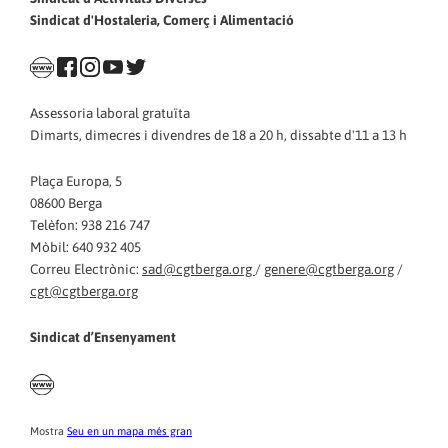
Sindicat d'Hostaleria, Comerç i Alimentació
Assessoria laboral gratuïta
Dimarts, dimecres i divendres de 18 a 20 h, dissabte d'11 a 13 h
Plaça Europa, 5
08600 Berga
Telèfon: 938 216 747
Mòbil: 640 932 405
Correu Electrònic:
sad@cgtberga.org
/
genere@cgtberga.org
/
cgt@cgtberga.org
Sindicat d’Ensenyament
Mostra
Seu en un mapa més gran