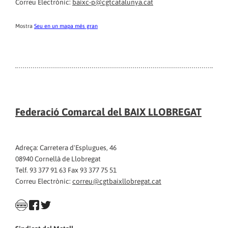
Correu Electrònic:
baixc-p@cgtcatalunya.cat
Mostra
Seu en un mapa més gran
Federació Comarcal del BAIX LLOBREGAT
Adreça: Carretera d'Esplugues, 46
08940 Cornellà de Llobregat
Telf. 93 377 91 63 Fax 93 377 75 51
Correu Electrònic:
correu@cgtbaixllobregat.cat