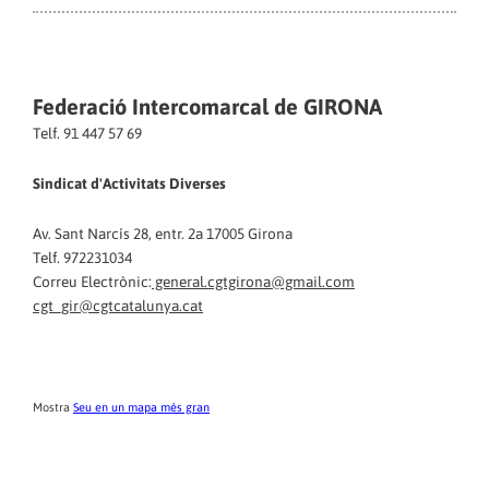
Federació Intercomarcal de GIRONA
Telf. 91 447 57 69
Sindicat d'Activitats Diverses
Av. Sant Narcís 28, entr. 2a 17005 Girona
Telf. 972231034
Correu Electrònic:
general.cgtgirona@gmail.com
cgt_gir@cgtcatalunya.cat
Mostra
Seu en un mapa més gran