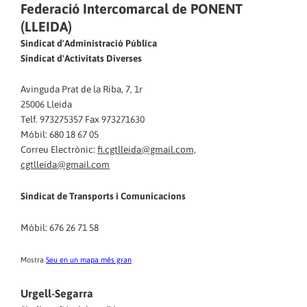
Federació Intercomarcal de PONENT
(LLEIDA)
Sindicat d'Administració Pública
Sindicat d'Activitats Diverses
Avinguda Prat de la Riba, 7, 1r
25006 Lleida
Telf. 973275357 Fax 973271630
Móbil: 680 18 67 05
Correu Electrònic:
fi.cgtlleida@gmail.com,
cgtlleida@gmail.com
Sindicat de Transports i Comunicacions
Móbil: 676 26 71 58
Mostra
Seu en un mapa més gran
Urgell-Segarra