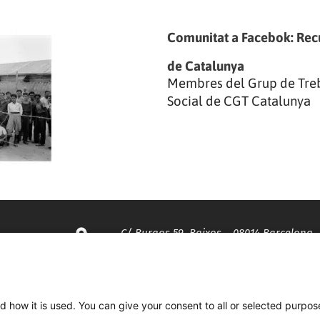
Comunitat a Facebok: Recu
de Catalunya
Membres del Grup de Treb
Social de CGT Catalunya
C/ Burgos 59, Baixos – 08014 Barcelona
spccc@
spcgtcatalunya.cat
d how it is used. You can give your consent to all or selected purpos
935 120 481