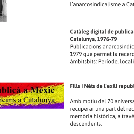
l’anarcosindicalisme a Ca
Catàleg digital de publica
Catalunya, 1976-79
Publicacions anarcosindic
1979 que permet la recerc
àmbitsbits: Període, local
Fills i Néts de l´exili rep
Amb motiu del 70 aniversar
recuperar una part del recor
memòria històrica, a travé
descendents.