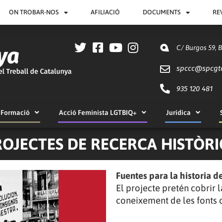
ON TROBAR-NOS
AFILIACIÓ
DOCUMENTS
RE
C/ Burgos 59, 
spccc@
spcgt
935 120 481
Formació
Acció Feminista LGTBIQ+
Jurídica
ROJECTES DE RECERCA HISTÒRI
Fuentes para la historia 
El projecte pretén cobrir 
coneixement de les fonts ori