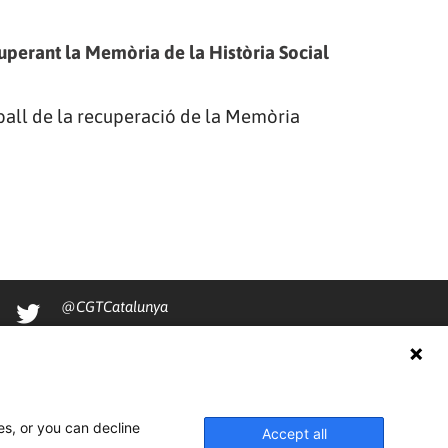
perant la Memòria de la Història Social
all de la recuperació de la Memòria
@CGTCatalunya
cgtcatalunya
CGTCatalunya
cgtcatalunya
es, or you can decline
Accept all