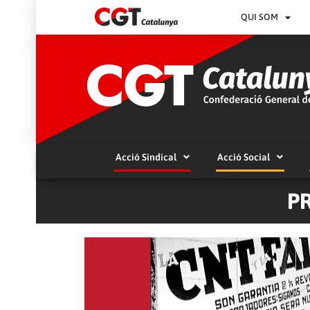
QUI SOM
Acció Sindical
Acció Social
P