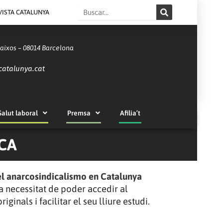
Search
VISTA CATALUNYA
Baixos – 08014 Barcelona
catalunya.cat
Salut laboral
Premsa
Afilia’t
CA
del anarcosindicalismo en Catalunya
la necessitat de poder accedir al
ginals i facilitar el seu lliure estudi.