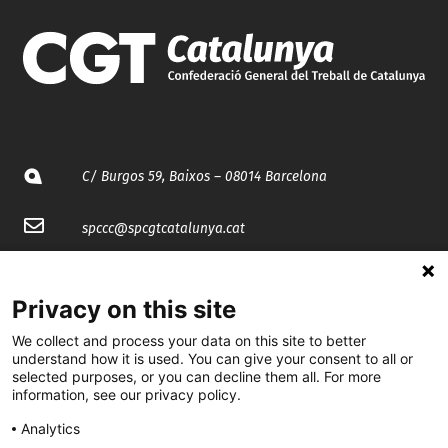
C/ Burgos 59, Baixos – 08014 Barcelona
spccc@
spcgtcatalunya.cat
935 120 481
Privacy on this site
@CGTCatalunya
We collect and process your data on this site to better
understand how it is used. You can give your consent to all or
selected purposes, or you can decline them all. For more
cgtcatalunya
information, see our privacy policy.
CGTCatalunya
Analytics