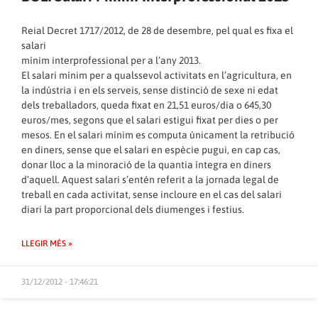
Reial Decret 1717/2012, de 28 de desembre, pel qual es fixa el
salari
mínim interprofessional per a l’any 2013.
El salari mínim per a qualssevol activitats en l’agricultura, en
la indústria i en els serveis, sense distinció de sexe ni edat
dels treballadors, queda fixat en 21,51 euros/dia o 645,30
euros/mes, segons que el salari estigui fixat per dies o per
mesos. En el salari mínim es computa únicament la retribució
en diners, sense que el salari en espècie pugui, en cap cas,
donar lloc a la minoració de la quantia íntegra en diners
d’aquell. Aquest salari s’entén referit a la jornada legal de
treball en cada activitat, sense incloure en el cas del salari
diari la part proporcional dels diumenges i festius.
LLEGIR MÉS »
31/12/2012 - 17:46:21