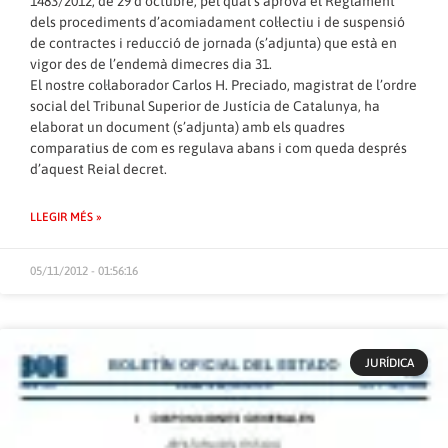
1483/2012, de 29 d’octubre, pel qual s’aprova el Reglament
dels procediments d’acomiadament col·lectiu i de suspensió
de contractes i reducció de jornada (s’adjunta) que està en
vigor des de l’endemà dimecres dia 31.
El nostre col·laborador Carlos H. Preciado, magistrat de l’ordre
social del Tribunal Superior de Justícia de Catalunya, ha
elaborat un document (s’adjunta) amb els quadres
comparatius de com es regulava abans i com queda després
d’aquest Reial decret.
LLEGIR MÉS »
05/11/2012 - 01:56:16
JURÍDICA