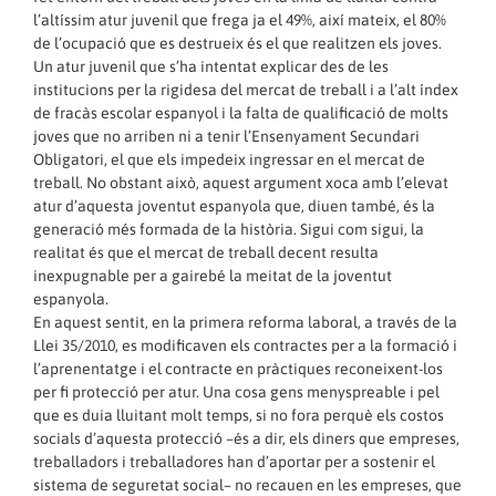
l’altíssim atur juvenil que frega ja el 49%, així mateix, el 80%
de l’ocupació que es destrueix és el que realitzen els joves.
Un atur juvenil que s’ha intentat explicar des de les
institucions per la rigidesa del mercat de treball i a l’alt índex
de fracàs escolar espanyol i la falta de qualificació de molts
joves que no arriben ni a tenir l’Ensenyament Secundari
Obligatori, el que els impedeix ingressar en el mercat de
treball. No obstant això, aquest argument xoca amb l’elevat
atur d’aquesta joventut espanyola que, diuen també, és la
generació més formada de la història. Sigui com sigui, la
realitat és que el mercat de treball decent resulta
inexpugnable per a gairebé la meitat de la joventut
espanyola.
En aquest sentit, en la primera reforma laboral, a través de la
Llei 35/2010, es modificaven els contractes per a la formació i
l’aprenentatge i el contracte en pràctiques reconeixent-los
per fi protecció per atur. Una cosa gens menyspreable i pel
que es duia lluitant molt temps, si no fora perquè els costos
socials d’aquesta protecció –és a dir, els diners que empreses,
treballadors i treballadores han d’aportar per a sostenir el
sistema de seguretat social– no recauen en les empreses, que