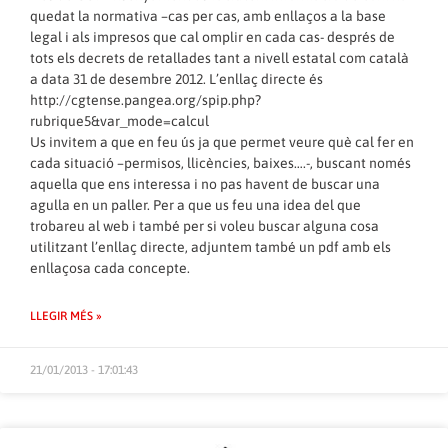
quedat la normativa –cas per cas, amb enllaços a la base
legal i als impresos que cal omplir en cada cas- després de
tots els decrets de retallades tant a nivell estatal com català
a data 31 de desembre 2012. L’enllaç directe és
http://cgtense.pangea.org/spip.php?
rubrique5&var_mode=calcul
Us invitem a que en feu ús ja que permet veure què cal fer en
cada situació –permisos, llicències, baixes….-, buscant només
aquella que ens interessa i no pas havent de buscar una
agulla en un paller. Per a que us feu una idea del que
trobareu al web i també per si voleu buscar alguna cosa
utilitzant l’enllaç directe, adjuntem també un pdf amb els
enllaçosa cada concepte.
LLEGIR MÉS »
21/01/2013 - 17:01:43