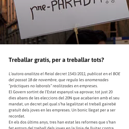
Treballar gratis, per a treballar tots?
L’autora analitza el Reial decret 1543/2011, publicat en el BOE
del passat 18 de novembre, que regula les anomenades
“pràctiques no laborals” realitzades en empreses.
El Govern sortint de l’Estat espanyol va aprovar, tot just 20
dies abans de les eleccions del 20N que acabarien amb el seu
mandat, un decret pel qual s’ha legalitzat el treball gairebé
gratuït dels joves en les empreses. Un bonic llegat per a ser
recordat.
En els dos últims anys, tres han estat les reformes que s’han
fet entorn del treball dels joves en la línia de lluitar contra