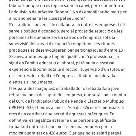
laborals perquè no es rep un salari a canvi, però s’orienten a
l’adquisició de pràctica “laboral”. No és emobilcar-ho molt per
a no anomenar a les coses pel seu nom?
S’establiran convenis de col·laboració entre les empreses i els
serveis públics d’ocupació, però el procés de selecció de les
persones afortunades serà a càrrec de l’empresa sota la
supervisió del servei d’ocupació competent. Les citades
pràctiques es desenvoluparan per persones joves d’entre 18 i
25 anys, aturades, que tinguin qualificació professional, ja
sigui en l’àmbit educatiu o laboral, però nul·la o escassa
experiència laboral, sota la direcció i supervisió d’un tutor, en
els centres de treball de l’empresa, i tindran una durada
d’entre sis i nou mesos.
I les paraules màgiques: el treballador o treballadora jove
rebrà una beca de suport de l’empresa, que serà com a mínim
del 80 % de l’Indicador Públic de Renda d’Efectes o Múltiples
(IPREM) –532,51 euros al mes–, és a dir, 426 euros mensuals; a
més d’un certificat que acrediti aquestes pràctiques. En
definitiva, es legalitza el tenir a una persona qualificada
treballant entre sis i nou mesos en una empresa per la
mòdica quantitat de 426 euros. Clar que no és salari perquè