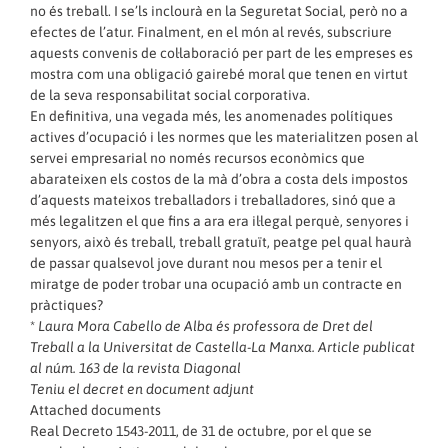
no és treball. I se’ls inclourà en la Seguretat Social, però no a
efectes de l’atur. Finalment, en el món al revés, subscriure
aquests convenis de col·laboració per part de les empreses es
mostra com una obligació gairebé moral que tenen en virtut
de la seva responsabilitat social corporativa.
En definitiva, una vegada més, les anomenades polítiques
actives d’ocupació i les normes que les materialitzen posen al
servei empresarial no només recursos econòmics que
abarateixen els costos de la mà d’obra a costa dels impostos
d’aquests mateixos treballadors i treballadores, sinó que a
més legalitzen el que fins a ara era il·legal perquè, senyores i
senyors, això és treball, treball gratuït, peatge pel qual haurà
de passar qualsevol jove durant nou mesos per a tenir el
miratge de poder trobar una ocupació amb un contracte en
pràctiques?
*
Laura Mora Cabello de Alba és professora de Dret del
Treball a la Universitat de Castella-La Manxa. Article publicat
al núm. 163 de la revista Diagonal
Teniu el decret en document adjunt
Attached documents
Real Decreto 1543-2011, de 31 de octubre, por el que se