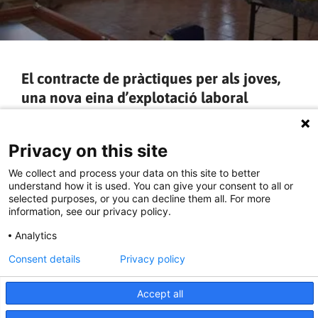
El contracte de pràctiques per als joves,
una nova eina d’explotació laboral
El dia 19 de novembre, curiosament l’anterior a les eleccions
Privacy on this site
generals, va entrar en vigor un nou contracte per a la
realització de pràctiques en empreses. Això està contemplat
We collect and process your data on this site to better
en el
Real Decreto 1543/2011, de 31 de octubre, por el que se
understand how it is used. You can give your consent to all or
regulan las prácticas no laborales en empresas
(el teniu en
selected purposes, or you can decline them all. For more
document adjunt).
information, see our privacy policy.
– Aquesta seria l’explicació bàsica del contingut del Reial
Analytics
Decret 1543/2011 sobre el contracte de pràctiques
El contracte de pràctiques per als joves està destinat als
Consent details
Privacy policy
aturats de 18 a 25 anys sense experiència i ésremunerat.
Accept all
LLEGIR MÉS »