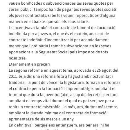
veuen bonificades o subvencionades les seves quotes per
l’erari públic. Tampoc han de pagar les seves quotes socials
els joves contractats, si bé les veuen repercutides d’alguna
manera en el baixos que són els seus salaris.
I s’incentivava també el contracte de foment de l’ocupació
indefinida per a joves o, el que és el mateix, una sort de
contracte indefinit d’indemnització per acomiadament
menor que l’ordinària i també subvencionat en les seves
aportacions a la Seguretat Social pels impostos de tots
nosaltres.
Eternament en precari
La segona reforma en aquest tema, aprovada el 26 agost del
2011, és a dir, una reforma feta a l’agost amb nocturnitat i
traïdoria, i a punt de vèncer la legislatura, tornava a reformar
el contracte per a la formació i l’aprenentatge, ampliant el
termini que dura la joventut (així, a cop de decret) i, per tant,
ampliant el temps vital durant el qual es pot ser jove per a
tenir un contracte miserable. I a més, ara, durant més temps,
ampliant la durada mínima del contracte de formació i
aprenentatge de sis mesos a un any.
En definitiva i perquè ens entenguem, ara per ara, hi ha