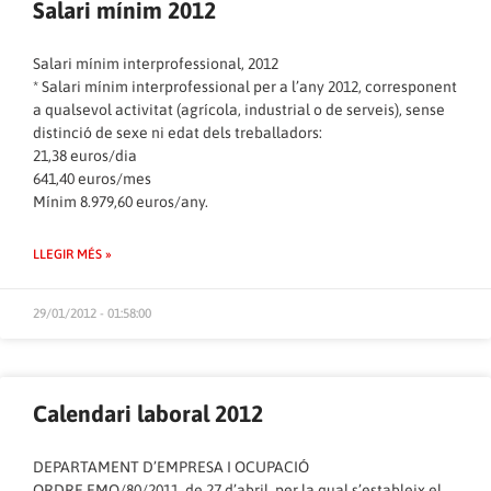
Salari mínim 2012
Salari mínim interprofessional, 2012
* Salari mínim interprofessional per a l’any 2012, corresponent
a qualsevol activitat (agrícola, industrial o de serveis), sense
distinció de sexe ni edat dels treballadors:
21,38 euros/dia
641,40 euros/mes
Mínim 8.979,60 euros/any.
LLEGIR MÉS »
29/01/2012 - 01:58:00
Calendari laboral 2012
DEPARTAMENT D’EMPRESA I OCUPACIÓ
ORDRE EMO/80/2011, de 27 d’abril, per la qual s’estableix el