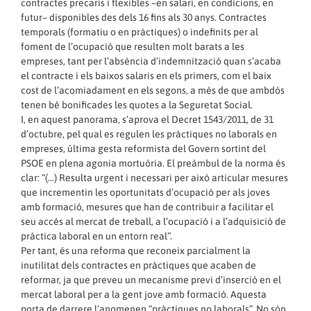
contractes precaris i flexibles –en salari, en condicions, en
futur– disponibles des dels 16 fins als 30 anys. Contractes
temporals (formatiu o en pràctiques) o indefinits per al
foment de l’ocupació que resulten molt barats a les
empreses, tant per l’absència d’indemnització quan s’acaba
el contracte i els baixos salaris en els primers, com el baix
cost de l’acomiadament en els segons, a més de que ambdós
tenen bé bonificades les quotes a la Seguretat Social.
I, en aquest panorama, s’aprova el Decret 1543/2011, de 31
d’octubre, pel qual es regulen les pràctiques no laborals en
empreses, última gesta reformista del Govern sortint del
PSOE en plena agonia mortuòria. El preàmbul de la norma és
clar: “(…) Resulta urgent i necessari per això articular mesures
que incrementin les oportunitats d’ocupació per als joves
amb formació, mesures que han de contribuir a facilitar el
seu accés al mercat de treball, a l’ocupació i a l’adquisició de
pràctica laboral en un entorn real”.
Per tant, és una reforma que reconeix parcialment la
inutilitat dels contractes en pràctiques que acaben de
reformar, ja que preveu un mecanisme previ d’inserció en el
mercat laboral per a la gent jove amb formació. Aquesta
porta de darrere l’anomenen “pràctiques no laborals”. No són