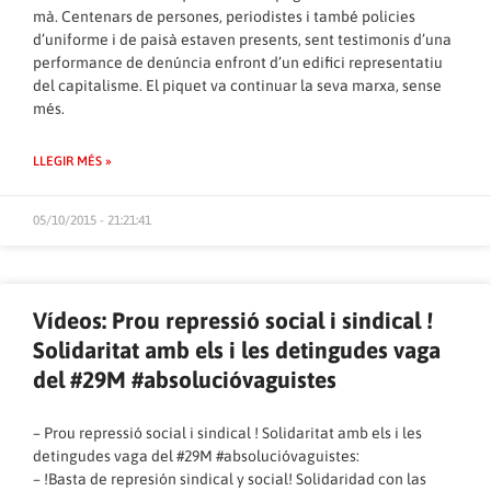
mà. Centenars de persones, periodistes i també policies
d’uniforme i de paisà estaven presents, sent testimonis d’una
performance de denúncia enfront d’un edifici representatiu
del capitalisme. El piquet va continuar la seva marxa, sense
més.
LLEGIR MÉS »
05/10/2015 - 21:21:41
Vídeos: Prou repressió social i sindical !
Solidaritat amb els i les detingudes vaga
del #29M #absolucióvaguistes
– Prou repressió social i sindical ! Solidaritat amb els i les
detingudes vaga del #29M #absolucióvaguistes:
– !Basta de represión sindical y social! Solidaridad con las