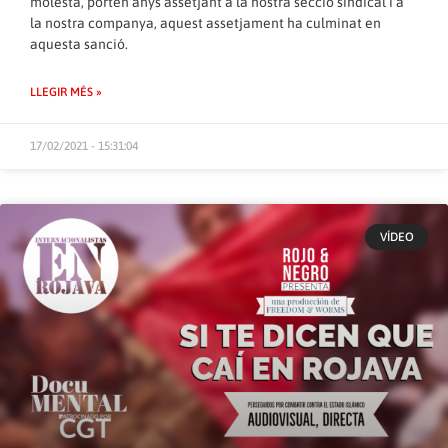
molesta, porten anys assetjant a la nostra secció sindical i a
la nostra companya, aquest assetjament ha culminat en
aquesta sanció.
LLEGIR MÉS »
17/02/2021 - 15:31:04
VÍDEO