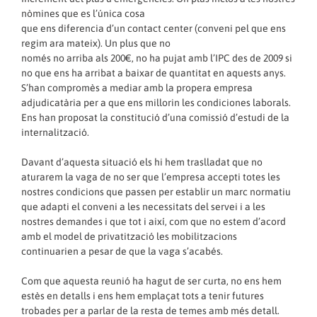
nòmines que es l’única cosa
que ens diferencia d’un contact center (conveni pel que ens
regim ara mateix). Un plus que no
només no arriba als 200€, no ha pujat amb l’IPC des de 2009 si
no que ens ha arribat a baixar de quantitat en aquests anys.
S’han compromès a mediar amb la propera empresa
adjudicatària per a que ens millorin les condiciones laborals.
Ens han proposat la constitució d’una comissió d’estudi de la
internalització.
Davant d’aquesta situació els hi hem traslladat que no
aturarem la vaga de no ser que l’empresa accepti totes les
nostres condicions que passen per establir un marc normatiu
que adapti el conveni a les necessitats del servei i a les
nostres demandes i que tot i així, com que no estem d’acord
amb el model de privatització les mobilitzacions
continuarien a pesar de que la vaga s’acabés.
Com que aquesta reunió ha hagut de ser curta, no ens hem
estès en detalls i ens hem emplaçat tots a tenir futures
trobades per a parlar de la resta de temes amb més detall.