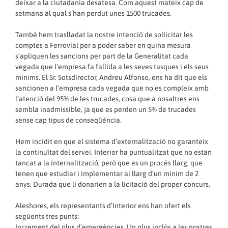
deixar a la ciutadania desatesa. Com aquest mateix cap de
setmana al qual s’han perdut unes 1500 trucades.
També hem traslladat la nostre intenció de sol·licitar les
comptes a Ferrovial per a poder saber en quina mesura
s’apliquen les sancions per part de la Generalitat cada
vegada que l’empresa fa fallida a les seves tasques i els seus
mínims. El Sr. Sotsdirector, Andreu Alfonso, ens ha dit que els
sancionen a l’empresa cada vegada que no es compleix amb
l’atenció del 95% de les trucades, cosa que a nosaltres ens
sembla inadmissible, ja que es perden un 5% de trucades
sense cap tipus de conseqüència.
Hem incidit en que el sistema d’externalització no garanteix
la continuïtat del servei. Interior ha puntualitzat que no estan
tancat a la internalització, però que es un procés llarg, que
tenen que estudiar i implementar al llarg d’un mínim de 2
anys. Durada que li donarien a la licitació del proper concurs.
Aleshores, els representants d’Interior ens han ofert els
següents tres punts:
Increment del plus d’emergències. Un plus inclòs a les nostres