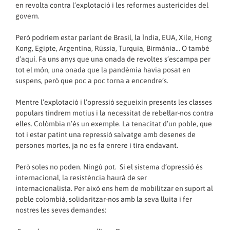
en revolta contra l’explotació i les reformes austericides del
govern.
Però podríem estar parlant de Brasil, la Índia, EUA, Xile, Hong
Kong, Egipte, Argentina, Rússia, Turquia, Birmània… O també
d’aquí. Fa uns anys que una onada de revoltes s’escampa per
tot el món, una onada que la pandèmia havia posat en
suspens, però que poc a poc torna a encendre’s.
Mentre l’explotació i l’opressió segueixin presents les classes
populars tindrem motius i la necessitat de rebel·lar-nos contra
elles. Colòmbia n’és un exemple. La tenacitat d’un poble, que
tot i estar patint una repressió salvatge amb desenes de
persones mortes, ja no es fa enrere i tira endavant.
Però soles no poden. Ningú pot. Si el sistema d’opressió és
internacional, la resistència haurà de ser
internacionalista. Per això ens hem de mobilitzar en suport al
poble colombià, solidaritzar-nos amb la seva lluita i fer
nostres les seves demandes: