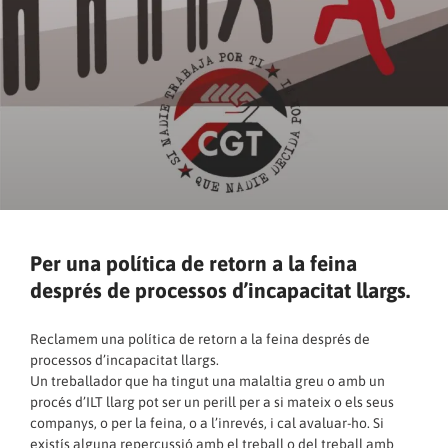
Per una política de retorn a la feina
després de processos d’incapacitat llargs.
Reclamem una política de retorn a la feina després de
processos d’incapacitat llargs.
Un treballador que ha tingut una malaltia greu o amb un
procés d’ILT llarg pot ser un perill per a si mateix o els seus
companys, o per la feina, o a l’inrevés, i cal avaluar-ho. Si
existís alguna repercussió amb el treball o del treball amb