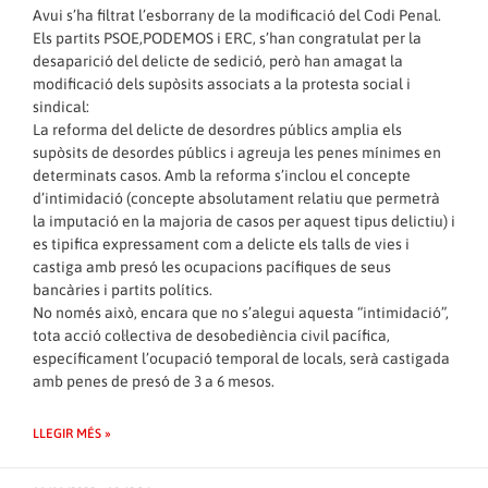
Avui s’ha filtrat l’esborrany de la modificació del Codi Penal.
Els partits PSOE,PODEMOS i ERC, s’han congratulat per la
desaparició del delicte de sedició, però han amagat la
modificació dels supòsits associats a la protesta social i
sindical:
La reforma del delicte de desordres públics amplia els
supòsits de desordes públics i agreuja les penes mínimes en
determinats casos. Amb la reforma s’inclou el concepte
d’intimidació (concepte absolutament relatiu que permetrà
la imputació en la majoria de casos per aquest tipus delictiu) i
es tipifica expressament com a delicte els talls de vies i
castiga amb presó les ocupacions pacífiques de seus
bancàries i partits polítics.
No només això, encara que no s’alegui aquesta “intimidació”,
tota acció col·lectiva de desobediència civil pacífica,
específicament l’ocupació temporal de locals, serà castigada
amb penes de presó de 3 a 6 mesos.
LLEGIR MÉS »