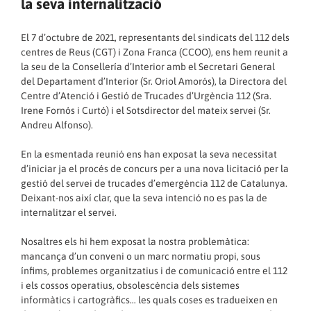
la seva internalització
El 7 d’octubre de 2021, representants del sindicats del 112 dels
centres de Reus (CGT) i Zona Franca (CCOO), ens hem reunit a
la seu de la Consellería d’Interior amb el Secretari General
del Departament d’Interior (Sr. Oriol Amorós), la Directora del
Centre d’Atenció i Gestió de Trucades d’Urgència 112 (Sra.
Irene Fornós i Curtó) i el Sotsdirector del mateix servei (Sr.
Andreu Alfonso).
En la esmentada reunió ens han exposat la seva necessitat
d’iniciar ja el procés de concurs per a una nova licitació per la
gestió del servei de trucades d’emergència 112 de Catalunya.
Deixant-nos així clar, que la seva intenció no es pas la de
internalitzar el servei.
Nosaltres els hi hem exposat la nostra problemàtica:
mancança d’un conveni o un marc normatiu propi, sous
ínfims, problemes organitzatius i de comunicació entre el 112
i els cossos operatius, obsolescència dels sistemes
informàtics i cartogràfics… les quals coses es tradueixen en