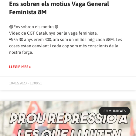
Ens sobren els motius Vaga General
Feminista 8M
🟣Ens sobren els motius🟣
Vídeo de CGT Catalunya per la vaga feminista.
📢Fa 30 anys erem 300, ara som un milió i mig cada #8M. Les
coses estan canviant i cada cop som més conscients de la
nostra força.
LLEGIR MÉS »
10/02/2023 - 13:08:51
COMUNICATS