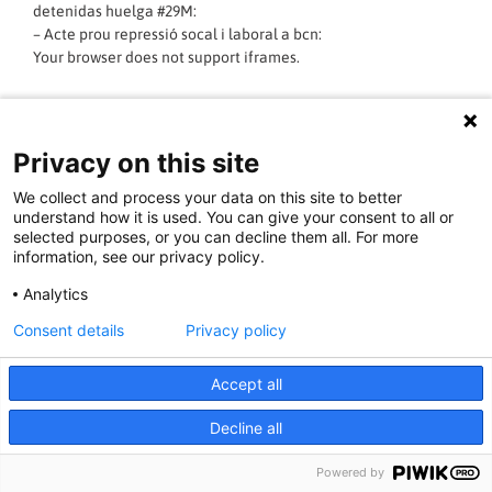
detenidas huelga #29M:
– Acte prou repressió socal i laboral a bcn:
Your browser does not support iframes.
LLEGIR MÉS »
Privacy on this site
05/10/2015 - 07:32:37
We collect and process your data on this site to better
understand how it is used. You can give your consent to all or
selected purposes, or you can decline them all. For more
information, see our privacy policy.
Documental: Nosaltres alimentem el Món
Analytics
http://asambleademajaras.com/videos/detalle_video.php?
Consent details
Privacy policy
idvideo=255
http://playreplay.net/video/84200.840185b754fe05fdbb7cf2daffe3
Accept all
Més informació:
–
Karma Films. Nosotros alimentamosel mundo.
Decline all
LLEGIR MÉS »
Powered by