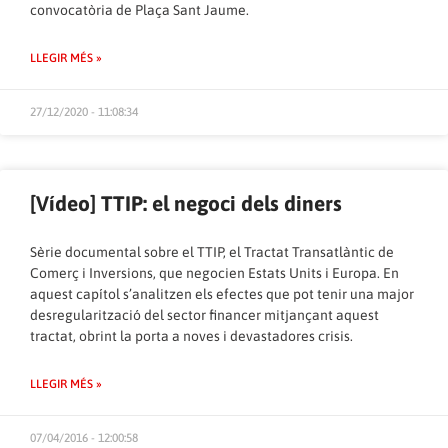
convocatòria de Plaça Sant Jaume.
LLEGIR MÉS »
27/12/2020 - 11:08:34
[Vídeo] TTIP: el negoci dels diners
Sèrie documental sobre el TTIP, el Tractat Transatlàntic de
Comerç i Inversions, que negocien Estats Units i Europa. En
aquest capítol s’analitzen els efectes que pot tenir una major
desregularització del sector financer mitjançant aquest
tractat, obrint la porta a noves i devastadores crisis.
LLEGIR MÉS »
07/04/2016 - 12:00:58