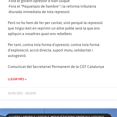
-Fora el govern opressor d’Ivan Duque
-Fora el “Paquetazo de hambre” i la reforma tributària
-Aturada immediata de tota repressió
Però no ho hem de fer per caritat, sinó perquè la repressió
que tingui èxit en reprimir un altre poble serà la que ens
apliquin a nosaltres quan ens rebel·lem.
Per tant, contra tota forma d’opressió, contra tota forma
d’explotació, acció directa, suport mutu, solidaritat i
autogestió.
Comunicat del Secretariat Permanent de la CGT Catalunya
LLEGIR MÉS »
10/05/2021 - 06:32:05