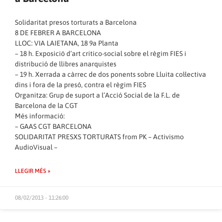
Solidaritat presos torturats a Barcelona
8 DE FEBRER A BARCELONA
LLOC: VIA LAIETANA, 18 9a Planta
– 18 h. Exposició d’art critico-social sobre el règim FIES i
distribució de llibres anarquistes
– 19 h. Xerrada a càrrec de dos ponents sobre Lluita col·lectiva
dins i fora de la presó, contra el règim FIES
Organitza: Grup de suport a l’Acció Social de la F.L. de
Barcelona de la CGT
Més informació:
–
GAAS CGT BARCELONA
SOLIDARITAT PRESXS TORTURATS
from
PK – Activismo
AudioVisual –
LLEGIR MÉS »
08/02/2013 - 11:26:00