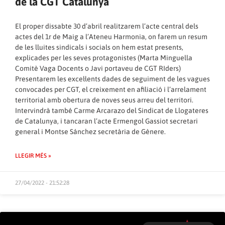
de la CGT Catalunya
El proper dissabte 30 d’abril realitzarem l’acte central dels
actes del 1r de Maig a l’Ateneu Harmonia, on farem un resum
de les lluites sindicals i socials on hem estat presents,
explicades per les seves protagonistes (Marta Minguella
Comitè Vaga Docents o Javi portaveu de CGT RIders)
Presentarem les excel·lents dades de seguiment de les vagues
convocades per CGT, el creixement en afiliació i l’arrelament
territorial amb obertura de noves seus arreu del territori.
Intervindrà també Carme Arcarazo del Sindicat de Llogateres
de Catalunya, i tancaran l’acte Ermengol Gassiot secretari
general i Montse Sánchez secretària de Gènere.
LLEGIR MÉS »
27/04/2022 - 21:52:28