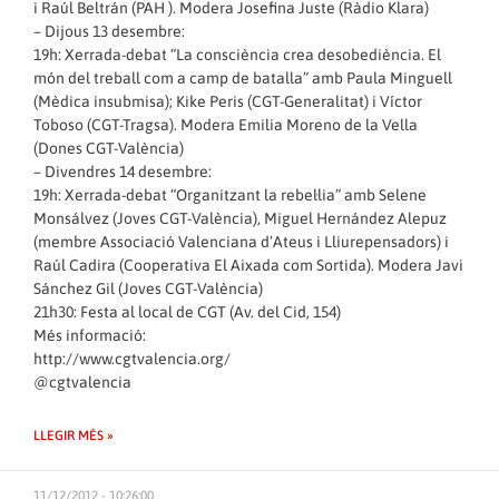
i Raúl Beltrán (PAH ). Modera Josefina Juste (Ràdio Klara)
– Dijous 13 desembre:
19h: Xerrada-debat “La consciència crea desobediència. El
món del treball com a camp de batalla” amb Paula Minguell
(Mèdica insubmisa); Kike Peris (CGT-Generalitat) i Víctor
Toboso (CGT-Tragsa). Modera Emilia Moreno de la Vella
(Dones CGT-València)
– Divendres 14 desembre:
19h: Xerrada-debat “Organitzant la rebel·lia” amb Selene
Monsálvez (Joves CGT-València), Miguel Hernández Alepuz
(membre Associació Valenciana d’Ateus i Lliurepensadors) i
Raúl Cadira (Cooperativa El Aixada com Sortida). Modera Javi
Sánchez Gil (Joves CGT-València)
21h30: Festa al local de CGT (Av. del Cid, 154)
Més informació:
http://www.cgtvalencia.org/
@cgtvalencia
LLEGIR MÉS »
11/12/2012 - 10:26:00