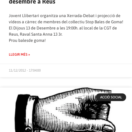
desembre a Reus
Jovent Llibertari organitza una Xerrada-Debat i projecció de
vídeos a càrrec de membres del col·lectiu
Stop Bales de Goma!
El Dijous 13 de Desembre a les 19:00h. al local de la CGT de
Reus, Raval Santa Anna 13 3r.
Prou balesde goma!
LLEGIR MÉS »
11/12/2012 - 17:04:00
ACCIÓ SOCIAL