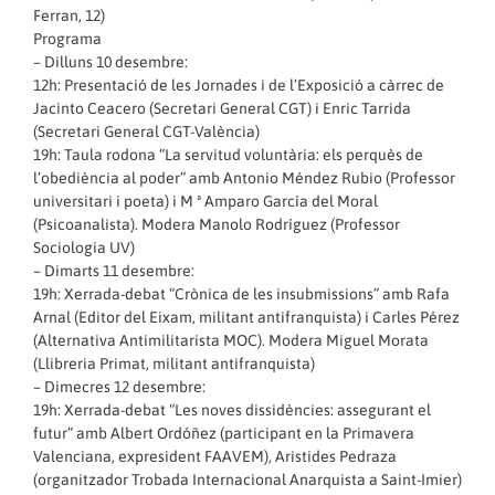
Ferran, 12)
Programa
– Dilluns 10 desembre:
12h: Presentació de les Jornades i de l’Exposició a càrrec de
Jacinto Ceacero (Secretari General CGT) i Enric Tarrida
(Secretari General CGT-València)
19h: Taula rodona “La servitud voluntària: els perquès de
l’obediència al poder” amb Antonio Méndez Rubio (Professor
universitari i poeta) i M ª Amparo García del Moral
(Psicoanalista). Modera Manolo Rodríguez (Professor
Sociologia UV)
– Dimarts 11 desembre:
19h: Xerrada-debat “Crònica de les insubmissions” amb Rafa
Arnal (Editor del Eixam, militant antifranquista) i Carles Pérez
(Alternativa Antimilitarista MOC). Modera Miguel Morata
(Llibreria Primat, militant antifranquista)
– Dimecres 12 desembre:
19h: Xerrada-debat “Les noves dissidències: assegurant el
futur” amb Albert Ordóñez (participant en la Primavera
Valenciana, expresident FAAVEM), Aristides Pedraza
(organitzador Trobada Internacional Anarquista a Saint-Imier)