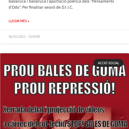
ballaruca i ballaruca l’aportació poètica dels “Pensaments
d’Odo”. Per finalitar sessió de DJ J.C.
LLEGIR MÉS »
06/01/2013 - 23:50:00
ACCIÓ SOCIAL