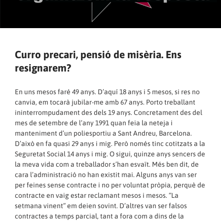
Curro precari, pensió de misèria. Ens
resignarem?
En uns mesos faré 49 anys. D’aquí 18 anys i 5 mesos, si res no
canvia, em tocarà jubilar-me amb 67 anys. Porto treballant
ininterrompudament des dels 19 anys. Concretament des del
mes de setembre de l’any 1991 quan feia la neteja i
manteniment d’un poliesportiu a Sant Andreu, Barcelona.
D’això en fa quasi 29 anys i mig. Però només tinc cotitzats a la
Seguretat Social 14 anys i mig. O sigui, quinze anys sencers de
la meva vida com a treballador s’han esvaït. Més ben dit, de
cara l’administració no han existit mai. Alguns anys van ser
per feines sense contracte i no per voluntat pròpia, perquè de
contracte en vaig estar reclamant mesos i mesos. “La
setmana vinent” em deien sovint. D’altres van ser falsos
contractes a temps parcial, tant a fora com a dins de la