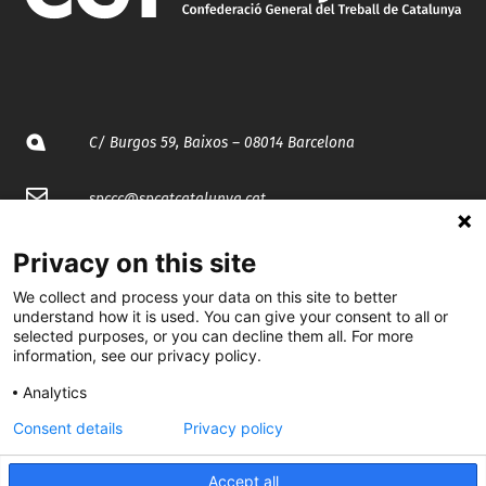
C/ Burgos 59, Baixos – 08014 Barcelona
spccc@
spcgtcatalunya.cat
935 120 481
Privacy on this site
We collect and process your data on this site to better
@CGTCatalunya
understand how it is used. You can give your consent to all or
selected purposes, or you can decline them all. For more
information, see our privacy policy.
cgtcatalunya
Analytics
CGTCatalunya
Consent details
Privacy policy
cgtcatalunya
Accept all