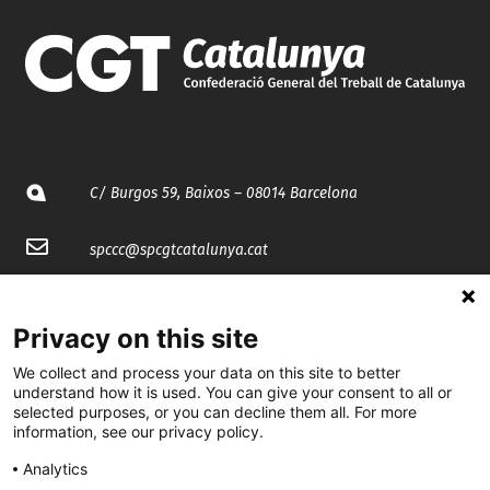
C/ Burgos 59, Baixos – 08014 Barcelona
spccc@
spcgtcatalunya.cat
935 120 481
Privacy on this site
@CGTCatalunya
We collect and process your data on this site to better
understand how it is used. You can give your consent to all or
selected purposes, or you can decline them all. For more
cgtcatalunya
information, see our privacy policy.
CGTCatalunya
Analytics